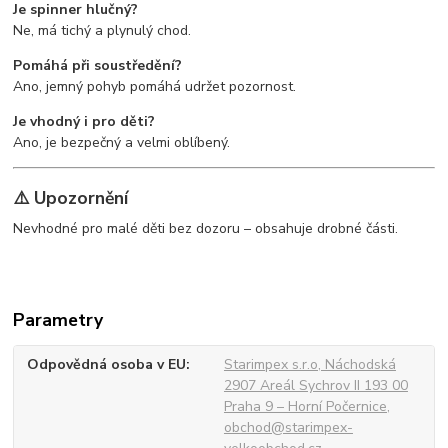
Je spinner hlučný?
Ne, má tichý a plynulý chod.
Pomáhá při soustředění?
Ano, jemný pohyb pomáhá udržet pozornost.
Je vhodný i pro děti?
Ano, je bezpečný a velmi oblíbený.
⚠️ Upozornění
Nevhodné pro malé děti bez dozoru – obsahuje drobné části.
Parametry
Odpovědná osoba v EU
Starimpex s.r.o, Náchodská
2907 Areál Sychrov II 193 00
Praha 9 – Horní Počernice,
obchod@starimpex-