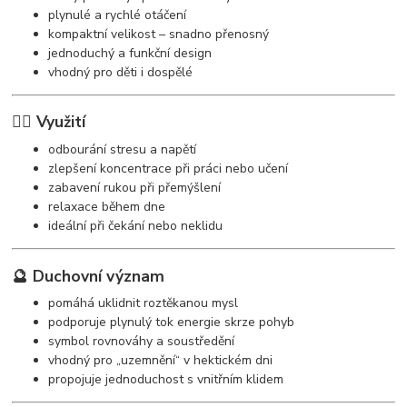
plynulé a rychlé otáčení
kompaktní velikost – snadno přenosný
jednoduchý a funkční design
vhodný pro děti i dospělé
🧘‍♀️ Využití
odbourání stresu a napětí
zlepšení koncentrace při práci nebo učení
zabavení rukou při přemýšlení
relaxace během dne
ideální při čekání nebo neklidu
🔮 Duchovní význam
pomáhá uklidnit roztěkanou mysl
podporuje plynulý tok energie skrze pohyb
symbol rovnováhy a soustředění
vhodný pro „uzemnění“ v hektickém dni
propojuje jednoduchost s vnitřním klidem