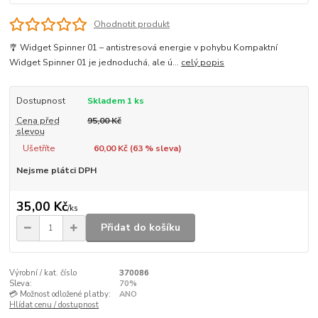
Ohodnotit produkt
🎐 Widget Spinner 01 – antistresová energie v pohybu Kompaktní
Widget Spinner 01 je jednoduchá, ale ú...
celý popis
Dostupnost
Skladem 1 ks
Cena před
95,00 Kč
slevou
Ušetříte
60,00 Kč (
63
% sleva)
Nejsme plátci DPH
35,00 Kč
/
ks
Přidat do košíku
Výrobní / kat. číslo
370086
Sleva:
70%
💳 Možnost odložené platby:
ANO
Hlídat cenu / dostupnost