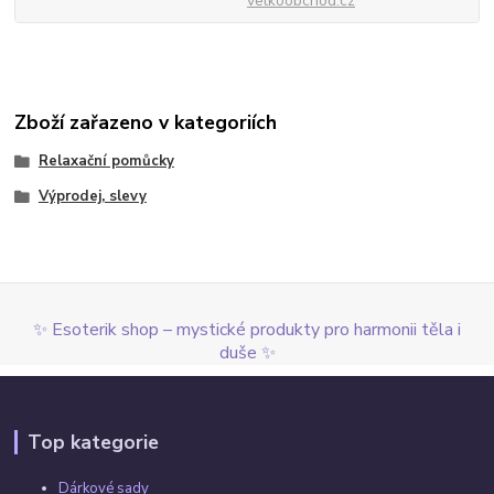
velkoobchod.cz
Zboží zařazeno v kategoriích
Relaxační pomůcky
Výprodej, slevy
✨ Esoterik shop – mystické produkty pro harmonii těla i
duše ✨
Top kategorie
Dárkové sady