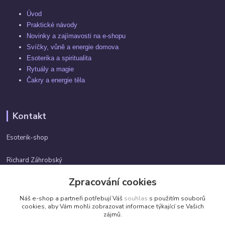
Úvod
Praktické návody
Novinky a zajímavosti na e-shopu
Svíčky, vůně a energie domova
Esoterika a spiritualita
Rytuály a magie
Čakry a energie těla
Kontakt
Esoterik-shop
Richard Záhrobský
+420 737982974
Zpracování cookies
Po-pá 9 - 17h
Náš e-shop a partneři potřebují Váš
souhlas
s použitím souborů
info@esoterik-shop.cz
cookies, aby Vám mohli zobrazovat informace týkající se Vašich
zájmů.