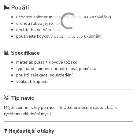
🌬️ Použití
uchopte spinner mezi prsty (palec a ukazováček)
druhou rukou jej roztočte
nechte ho volně rotovat
používejte kdykoliv během dne pro uklidnění
📊 Specifikace
materiál: plast + kovové ložisko
typ: hand spinner / antistresová pomůcka
použití: relaxace, soustředění
velikost: kapesní
💡 Tip navíc
Mějte spinner vždy po ruce – krátké protočení často stačí k
rychlému zklidnění mysli.
❓ Nejčastější otázky