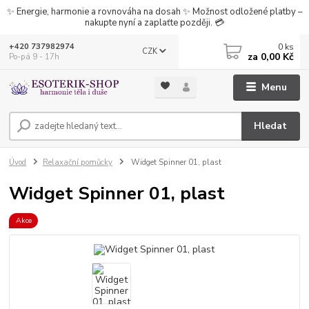
✨ Energie, harmonie a rovnováha na dosah ✨ Možnost odložené platby –
nakupte nyní a zaplaťte později. 💳
0
ks
+420 737982974
CZK
za
0,00 Kč
Po-pá 9 - 17h
Menu
Hledat
Úvod
Relaxační pomůcky
Widget Spinner 01, plast
Widget Spinner 01, plast
Akce