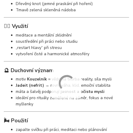
Dřevěný knot (jemné praskání při hoření)
Tmavě zelená skleněná nádoba
🧘‍♀️ Využití
meditace a mentální zklidnění
soustředění při práci nebo studiu
„restart hlavy“ při stresu
vytvoření čisté a harmonické atmosféry
🔮 Duchovní význam
motiv
Kouzelník
= vědomá tvorba reality, síla mysli
Jadeit (nefrit)
→ rovnováha, klid, emoční stabilita
máta a šalvěj podporují
jasnost a očistu mysli
ideální pro rituály zaměřené na záměr, fokus a nové
myšlenky
🌬️ Použití
zapalte svíčku při práci, meditaci nebo plánování