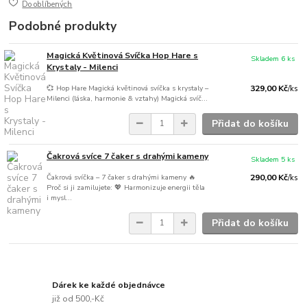
Do oblíbených
Podobné produkty
Magická Květinová Svíčka Hop Hare s
Skladem 6 ks
Krystaly - Milenci
💞 Hop Hare Magická květinová svíčka s krystaly –
329,00 Kč
/
ks
Milenci (láska, harmonie & vztahy) Magická svíč...
Přidat do košíku
Čakrová svíce 7 čaker s drahými kameny
Skladem 5 ks
Čakrová svíčka – 7 čaker s drahými kameny 🔥
290,00 Kč
/
ks
Proč si ji zamilujete: 💖 Harmonizuje energii těla
i mysl...
Přidat do košíku
Dárek ke každé objednávce
již od 500,-Kč