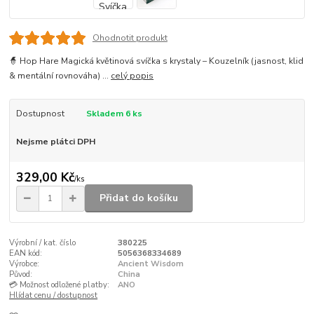
Ohodnotit produkt
🧙 Hop Hare Magická květinová svíčka s krystaly – Kouzelník (jasnost, klid
& mentální rovnováha) ...
celý popis
Dostupnost
Skladem 6 ks
Nejsme plátci DPH
329,00 Kč
/
ks
Přidat do košíku
Výrobní / kat. číslo
380225
EAN kód:
5056368334689
Výrobce:
Ancient Wisdom
Původ:
China
💳 Možnost odložené platby:
ANO
Hlídat cenu / dostupnost