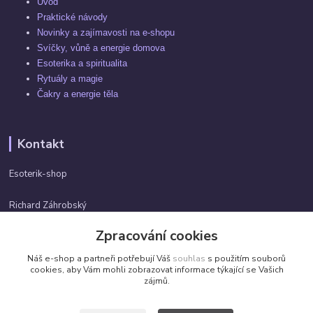
Úvod
Praktické návody
Novinky a zajímavosti na e-shopu
Svíčky, vůně a energie domova
Esoterika a spiritualita
Rytuály a magie
Čakry a energie těla
Kontakt
Esoterik-shop
Richard Záhrobský
+420 737982974
Zpracování cookies
Po-pá 9 - 17h
Náš e-shop a partneři potřebují Váš
souhlas
s použitím souborů
info@esoterik-shop.cz
cookies, aby Vám mohli zobrazovat informace týkající se Vašich
zájmů.