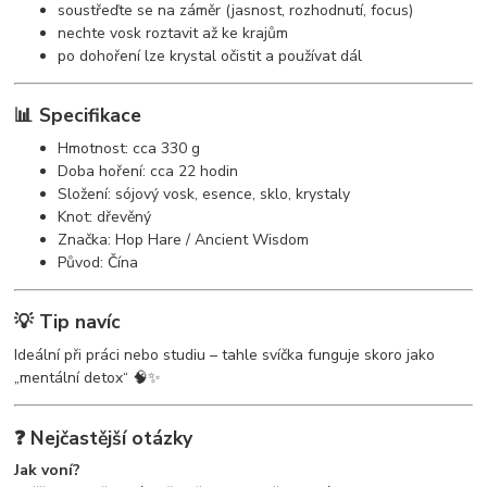
soustřeďte se na záměr (jasnost, rozhodnutí, focus)
nechte vosk roztavit až ke krajům
po dohoření lze krystal očistit a používat dál
📊 Specifikace
Hmotnost: cca 330 g
Doba hoření: cca 22 hodin
Složení: sójový vosk, esence, sklo, krystaly
Knot: dřevěný
Značka: Hop Hare / Ancient Wisdom
Původ: Čína
💡 Tip navíc
Ideální při práci nebo studiu – tahle svíčka funguje skoro jako
„mentální detox“ 🧠✨
❓ Nejčastější otázky
Jak voní?