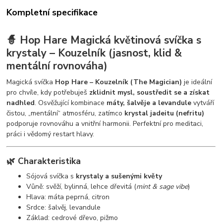
Kompletní specifikace
🧙 Hop Hare Magická květinová svíčka s
krystaly – Kouzelník (jasnost, klid &
mentální rovnováha)
Magická svíčka
Hop Hare – Kouzelník (The Magician)
je ideální
pro chvíle, kdy potřebuješ
zklidnit mysl, soustředit se a získat
nadhled
. Osvěžující kombinace
máty, šalvěje a levandule
vytváří
čistou, „mentální“ atmosféru, zatímco
krystal jadeitu (nefritu)
podporuje rovnováhu a vnitřní harmonii. Perfektní pro meditaci,
práci i vědomý restart hlavy.
🌿 Charakteristika
Sójová svíčka s
krystaly a sušenými květy
Vůně: svěží, bylinná, lehce dřevitá (
mint & sage vibe
)
Hlava: máta peprná, citron
Srdce: šalvěj, levandule
Základ: cedrové dřevo, pižmo