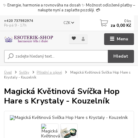
✨ Energie, harmonie a rovnováha na dosah ✨ Možnost odložené platby –
nakupte nyní a zaplaťte později. 💳
0
ks
+420 737982974
CZK
za
0,00 Kč
Po-pá 9 - 17h
Menu
Hledat
Úvod
Svíčky
Přírodní a sójové
Magická Květinová Svíčka Hop Hare s
Krystaly - Kouzelník
Magická Květinová Svíčka Hop
Hare s Krystaly - Kouzelník