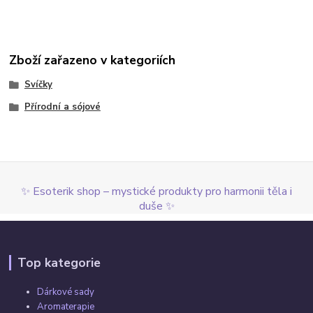
Zboží zařazeno v kategoriích
Svíčky
Přírodní a sójové
✨ Esoterik shop – mystické produkty pro harmonii těla i
duše ✨
Top kategorie
Dárkové sady
Aromaterapie