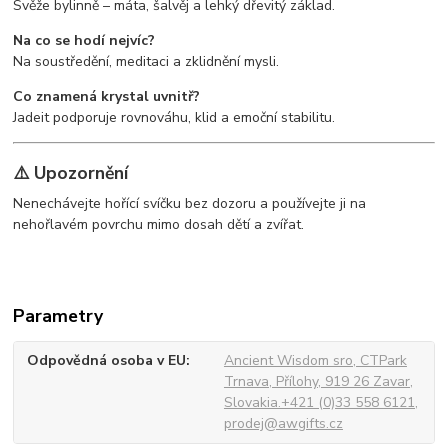
Svěže bylinně – máta, šalvěj a lehký dřevitý základ.
Na co se hodí nejvíc?
Na soustředění, meditaci a zklidnění mysli.
Co znamená krystal uvnitř?
Jadeit podporuje rovnováhu, klid a emoční stabilitu.
⚠️ Upozornění
Nenechávejte hořící svíčku bez dozoru a používejte ji na
nehořlavém povrchu mimo dosah dětí a zvířat.
Parametry
Odpovědná osoba v EU
Ancient Wisdom sro, CTPark
Trnava, Přílohy, 919 26 Zavar,
Slovakia.+421 (0)33 558 6121,
prodej@awgifts.cz