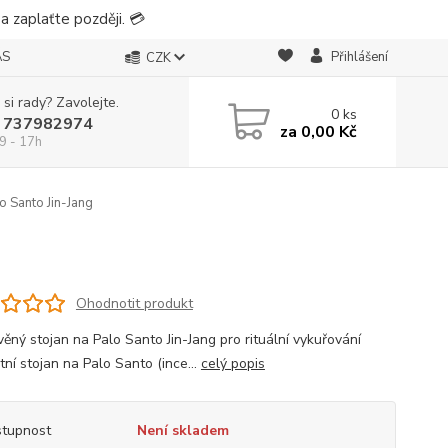
 zaplaťte později. 💳
ÁS
Přihlášení
CZK
 si rady? Zavolejte.
0
ks
 737982974
za
0,00 Kč
9 - 17h
o Santo Jin-Jang
Ohodnotit produkt
věný stojan na Palo Santo Jin-Jang pro rituální vykuřování
ní stojan na Palo Santo (ince...
celý popis
tupnost
Není skladem