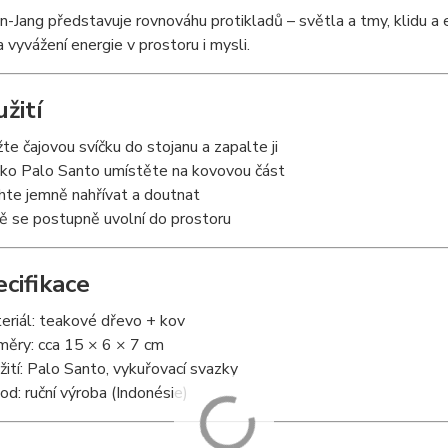
n-Jang představuje rovnováhu protikladů – světla a tmy, klidu a 
a vyvážení energie v prostoru i mysli.
užití
žte čajovou svíčku do stojanu a zapalte ji
vko Palo Santo umístěte na kovovou část
hte jemně nahřívat a doutnat
ě se postupně uvolní do prostoru
ecifikace
eriál: teakové dřevo + kov
měry: cca 15 × 6 × 7 cm
žití: Palo Santo, vykuřovací svazky
od: ruční výroba (Indonésie)