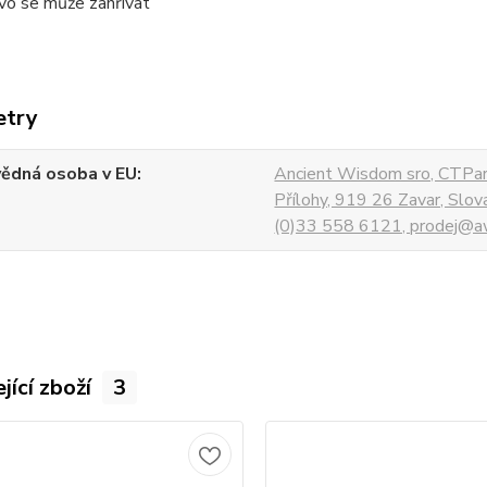
vo se může zahřívat
etry
ědná osoba v EU
Ancient Wisdom sro, CTPar
Přílohy, 919 26 Zavar, Slo
(0)33 558 6121, prodej@aw
jící zboží
3