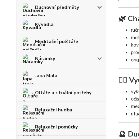
Duchovní předměty
🌿 Ch
Kyvadla
ruč
mo
Meditační polštáře
kov
pro
Náramky
ori
Japa Mala
🧘‍♀️ V
vyk
Oltáře a rituální potřeby
oči
med
Relaxační hudba
rit
Relaxační pomůcky
🔮 Du