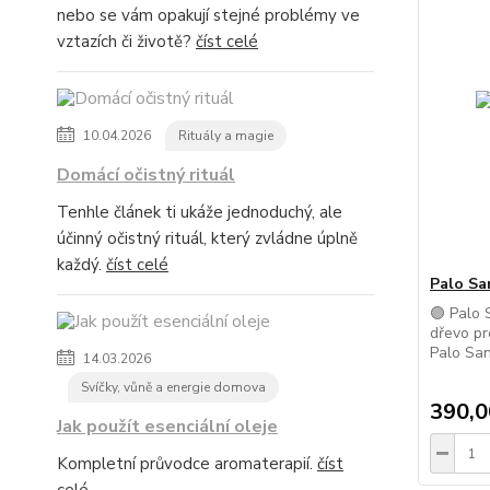
nebo se vám opakují stejné problémy ve
vztazích či životě?
číst celé
10.04.2026
Rituály a magie
Domácí očistný rituál
Tenhle článek ti ukáže jednoduchý, ale
účinný očistný rituál, který zvládne úplně
každý.
číst celé
Palo Sa
🟣 Palo 
dřevo pr
Palo San
14.03.2026
Svíčky, vůně a energie domova
390,0
Jak použít esenciální oleje
Kompletní průvodce aromaterapií.
číst