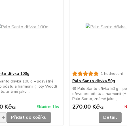
nto dřívka 100g
1 hodnocení
Palo Santo dřívka 50g
Santo dřívka 100 g – posvátné
o očistu a harmonii (Holy Wood)
🟣 Palo Santo dřívka 50 g – p
to, známé jako ...
dřevo pro očistu a harmonii (
Palo Santo, známé jako „...
0 Kč
270,00 Kč
Skladem 1 ks
N
/
ks
/
ks
Přidat do košíku
Detail