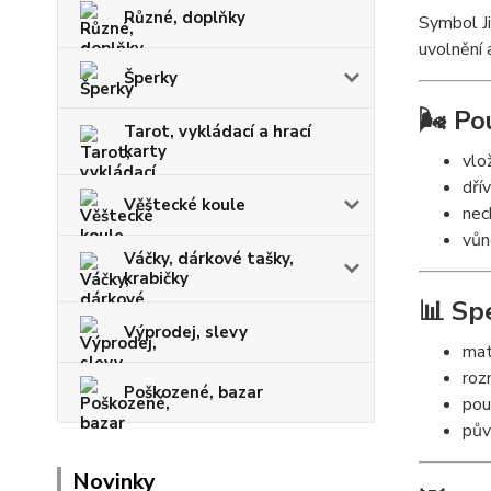
Různé, doplňky
Symbol Ji
uvolnění 
Šperky
🌬️ Po
Tarot, vykládací a hrací
karty
vlo
dří
Věštecké koule
nec
vůn
Váčky, dárkové tašky,
krabičky
📊 Sp
Výprodej, slevy
mat
roz
Poškozené, bazar
pou
pův
Novinky