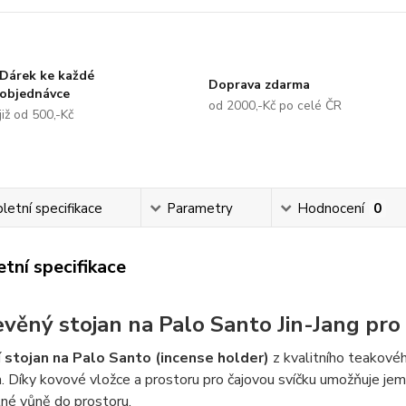
Dárek ke každé
Doprava zdarma
objednávce
od 2000,-Kč po celé ČR
již od 500,-Kč
etní specifikace
Parametry
Hodnocení
0
tní specifikace
evěný stojan na Palo Santo Jin-Jang pro 
í
stojan na Palo Santo (incense holder)
z kvalitního teakovéh
 Díky kovové vložce a prostoru pro čajovou svíčku umožňuje je
tné vůně do prostoru.