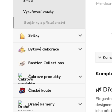
Směsi
Vykuřovací svazky
Stojánky a příslušenství
Svíčky
Bytové dekorace
Kompl
Bastion Collections
Komple
Čakrové produkty
🌿 Dř
Čínské koule
Elegantn
Drahé kameny
designem.
jeho očis