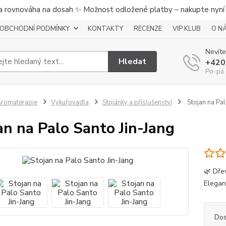
a rovnováha na dosah ✨ Možnost odložené platby – nakupte nyní a
OBCHODNÍ PODMÍNKY
KONTAKTY
RECENZE
VIP KLUB
O N
Nevíte
Hledat
+420
Po-pá 
romaterapie
Vykuřovadla
Stojánky a příslušenství
Stojan na Pal
an na Palo Santo Jin-Jang
🌿 Dře
Elegant
Dos