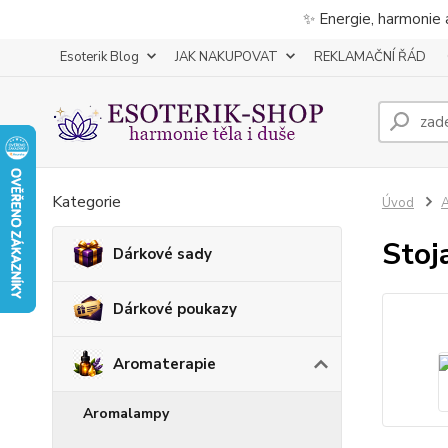
✨ Energie, harmonie 
Esoterik Blog
JAK NAKUPOVAT
REKLAMAČNÍ ŘÁD
Kategorie
Úvod
A
Stoj
Dárkové sady
Dárkové poukazy
Aromaterapie
Aromalampy