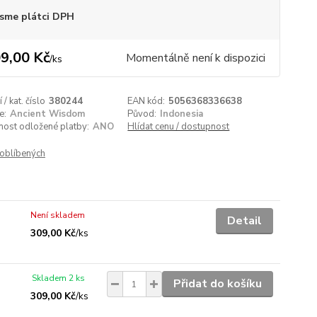
sme plátci DPH
9,00 Kč
Momentálně není k dispozici
/
ks
/ kat. číslo
380244
EAN kód:
5056368336638
e:
Ancient Wisdom
Původ:
Indonesia
nost odložené platby:
ANO
Hlídat cenu / dostupnost
oblíbených
Není skladem
Detail
309,00 Kč
/
ks
Skladem 2 ks
Přidat do košíku
309,00 Kč
/
ks