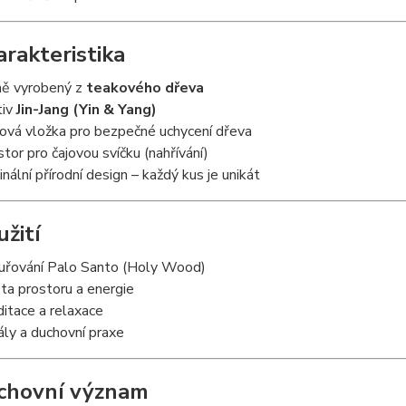
arakteristika
ně vyrobený z
teakového dřeva
tiv
Jin-Jang (Yin & Yang)
ová vložka pro bezpečné uchycení dřeva
stor pro čajovou svíčku (nahřívání)
ginální přírodní design – každý kus je unikát
yužití
uřování Palo Santo (Holy Wood)
sta prostoru a energie
itace a relaxace
uály a duchovní praxe
chovní význam