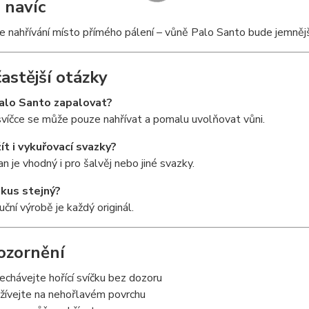
 navíc
e nahřívání místo přímého pálení – vůně Palo Santo bude jemnější
častější otázky
alo Santo zapalovat?
svíčce se může pouze nahřívat a pomalu uvolňovat vůni.
ít i vykuřovací svazky?
an je vhodný i pro šalvěj nebo jiné svazky.
 kus stejný?
uční výrobě je každý originál.
ozornění
echávejte hořící svíčku bez dozoru
žívejte na nehořlavém povrchu