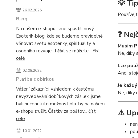
💡 Tip
26.02.2026
Používejt
Blog
Na našem e-shopu jsme spustili nový
❓ Nej
Esoterik-blog, kde se budeme pravidelně
věnovat světu esoteriky, spirituality a
Musím P
osobního rozvoje. Těšit se můžete...
číst
Ne, díky 
celé
Lze použ
02.08.2022
Ano, stoj
Platba dobírkou
Je každý
Vážení zákazníci, vzhledem k častému
Ne, díky r
nevyzvedávání dobírkových zásilek, jsme
byli nuceni tuto možnost platby na našem
⚠️ Up
e-shopu zrušit. Částky za poštov...
číst
celé
nen
pou
10.01.2022