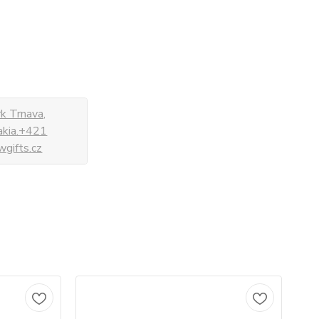
k Trnava,
vakia.+421
gifts.cz