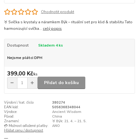
Ohodnotit produkt
♉ Svíčka s krystaly a náramkem Býk – rituální set pro klid & stabilitu Tato
harmonizující svíčka...
celý popis
Dostupnost
Skladem 4 ks
Nejsme plátci DPH
399,00 Kč
/
ks
Přidat do košíku
Výrobní / kat. číslo
380274
EAN kód:
5056368348044
Výrobce:
Ancient Wisdom
Původ:
China
Znamení:
♉ Býk: 21. 4. – 21. 5.
💳 Možnost odložené platby:
ANO
Hlídat cenu / dostupnost