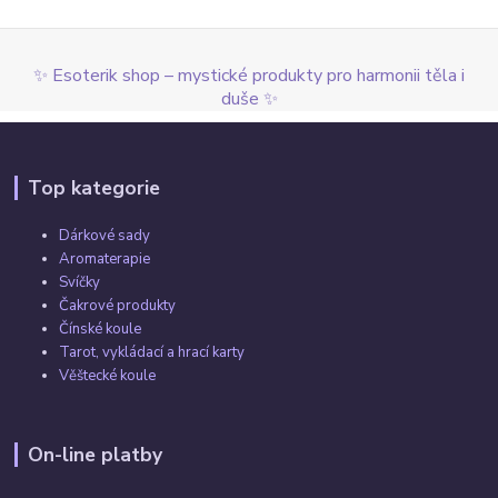
✨ Esoterik shop – mystické produkty pro harmonii těla i
duše ✨
Top kategorie
Dárkové sady
Aromaterapie
Svíčky
Čakrové produkty
Čínské koule
Tarot, vykládací a hrací karty
Věštecké koule
On-line platby