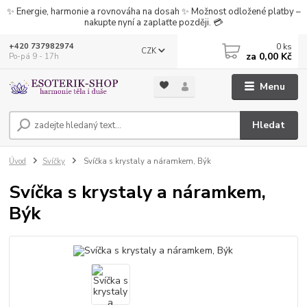
✨ Energie, harmonie a rovnováha na dosah ✨ Možnost odložené platby –
nakupte nyní a zaplaťte později. 💳
0
ks
+420 737982974
CZK
za
0,00 Kč
Po-pá 9 - 17h
Menu
Hledat
Úvod
Svíčky
Svíčka s krystaly a náramkem, Býk
Svíčka s krystaly a náramkem,
Býk