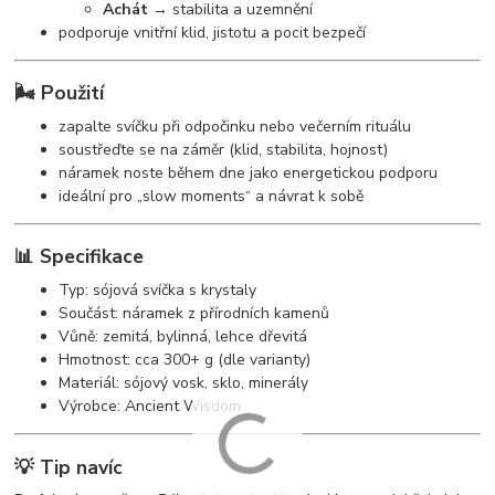
Achát
→ stabilita a uzemnění
podporuje vnitřní klid, jistotu a pocit bezpečí
🌬️ Použití
zapalte svíčku při odpočinku nebo večerním rituálu
soustřeďte se na záměr (klid, stabilita, hojnost)
náramek noste během dne jako energetickou podporu
ideální pro „slow moments“ a návrat k sobě
📊 Specifikace
Typ: sójová svíčka s krystaly
Součást: náramek z přírodních kamenů
Vůně: zemitá, bylinná, lehce dřevitá
Hmotnost: cca 300+ g (dle varianty)
Materiál: sójový vosk, sklo, minerály
Výrobce: Ancient Wisdom
💡 Tip navíc