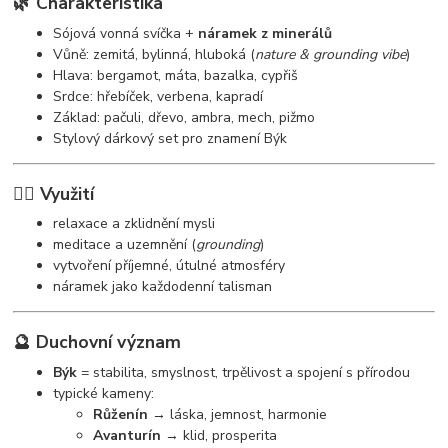
🌿 Charakteristika
Sójová vonná svíčka +
náramek z minerálů
Vůně: zemitá, bylinná, hluboká (
nature & grounding vibe
)
Hlava: bergamot, máta, bazalka, cypřiš
Srdce: hřebíček, verbena, kapradí
Základ: pačuli, dřevo, ambra, mech, pižmo
Stylový dárkový set pro znamení Býk
🧘‍♀️ Využití
relaxace a zklidnění mysli
meditace a uzemnění (
grounding
)
vytvoření příjemné, útulné atmosféry
náramek jako každodenní talisman
🔮 Duchovní význam
Býk
= stabilita, smyslnost, trpělivost a spojení s přírodou
typické kameny:
Růženín
→ láska, jemnost, harmonie
Avanturín
→ klid, prosperita