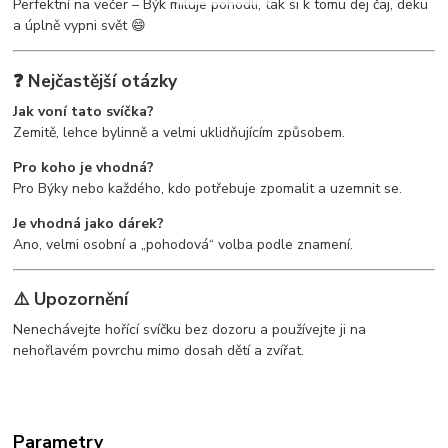
Perfektní na večer – Býk miluje pohodlí, tak si k tomu dej čaj, deku
a úplně vypni svět 😄
❓ Nejčastější otázky
Jak voní tato svíčka?
Zemitě, lehce bylinně a velmi uklidňujícím způsobem.
Pro koho je vhodná?
Pro Býky nebo každého, kdo potřebuje zpomalit a uzemnit se.
Je vhodná jako dárek?
Ano, velmi osobní a „pohodová“ volba podle znamení.
⚠️ Upozornění
Nenechávejte hořící svíčku bez dozoru a používejte ji na
nehořlavém povrchu mimo dosah dětí a zvířat.
Parametry