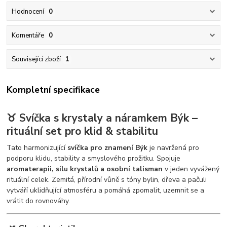
Hodnocení
0
Komentáře
0
Související zboží
1
Kompletní specifikace
♉ Svíčka s krystaly a náramkem Býk –
rituální set pro klid & stabilitu
Tato harmonizující
svíčka pro znamení Býk
je navržená pro
podporu klidu, stability a smyslového prožitku. Spojuje
aromaterapii, sílu krystalů a osobní talisman
v jeden vyvážený
rituální celek. Zemitá, přírodní vůně s tóny bylin, dřeva a pačuli
vytváří uklidňující atmosféru a pomáhá zpomalit, uzemnit se a
vrátit do rovnováhy.