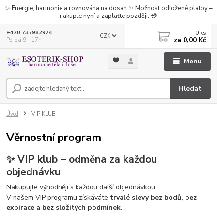
✨ Energie, harmonie a rovnováha na dosah ✨ Možnost odložené platby –
nakupte nyní a zaplaťte později. 💳
0
ks
+420 737982974
CZK
za
0,00 Kč
Po-pá 9 - 17h
Menu
Hledat
Úvod
VIP KLUB
Věrnostní program
✨ VIP klub – odměna za každou
objednávku
Nakupujte výhodněji s každou další objednávkou.
V našem VIP programu získáváte
trvalé slevy bez bodů, bez
expirace a bez složitých podmínek
.