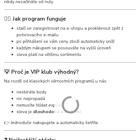
nikdy nezačínáte od nuly.
🧘‍♀️ Jak program funguje
stačí se zaregistrovat na e-shopu a prokliknout zpět z
potvrovacího e-mailu
po přihlášení se vám ceny zboží automaticky sníží
každým nákupem se posouváte na vyšší úroveň
sleva platí na většinu sortimentu
💡 Proč je VIP klub výhodný?
Na rozdíl od klasických věrnostních programů u nás:
nesbíráte body
nic nepropadá
nemusíte hlídat expirace
sleva je
dlouhodobá a stabilní
👉 Jednoduše nakupujete a automaticky šetříte.
❓ Nejčastější otázky