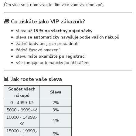
Čím více se k nám vracíte, tím více vám vracíme zpět.
🎁 Co získáte jako VIP zákazník?
sleva až
15 % na všechny objednávky
sleva se
automaticky navyšuje
podle vašich nákupů
žádné body ani jejich propadnutí
žádné časové omezení
slevu máte
okamžitě po registraci
vše funguje automaticky po přihlášení
📊 Jak roste vaše sleva
Součet všech
Sleva
nákupů
0 - 4999,-Kč
2%
5000 - 9999,-Kč
3%
10000 - 14999,-
4%
Kč
15000 - 19999,-
5%