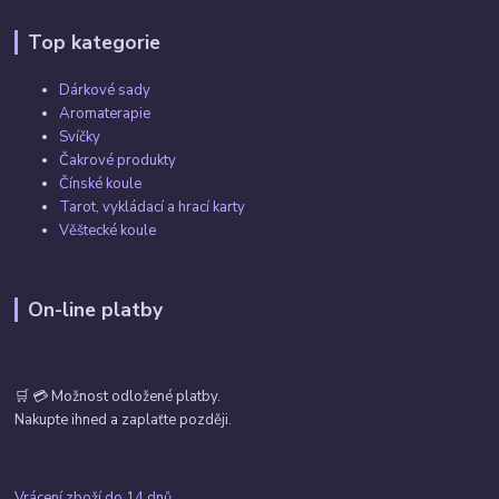
Top kategorie
Dárkové sady
Aromaterapie
Svíčky
Čakrové produkty
Čínské koule
Tarot, vykládací a hrací karty
Věštecké koule
On-line platby
🛒 💳 Možnost odložené platby.
Nakupte ihned a zaplaťte později.
Vrácení zboží do 14 dnů