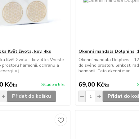
ka Květ života, kov, 4ks
Okenní mandala Dolphins, 
a Květ života – kov, 4 ks Vneste
Okenní mandala Dolphins – 1
 prostoru harmonii, ochranu a
do svého prostoru lehkost, rad
energii v j...
harmonii. Tato okenní man...
0 Kč
69,00 Kč
Skladem 5 ks
/
ks
/
ks
Přidat do košíku
Přidat do ko