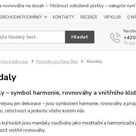
a rovnováha na dosah ✨ Možnost odložené platby – nakupte nyní a
OBCHODNÍ PODMÍNKY
KONTAKTY
RECENZE
VIP KLUB
O N
Nevíte
Hledat
+420
Po-pá 
ytové dekorace
Pomůcky pro Feng Shui
Mandaly
daly
y – symbol harmonie, rovnováhy a vnitřního kli
ejsou jen dekorace – jsou symbolem harmonie, rovnováhy a propoj
, celistvost a jednotu všeho kolem nás.
 kulturách jsou mandaly využívány jako meditační a harmonizační 
ocit vnitřní rovnováhy.