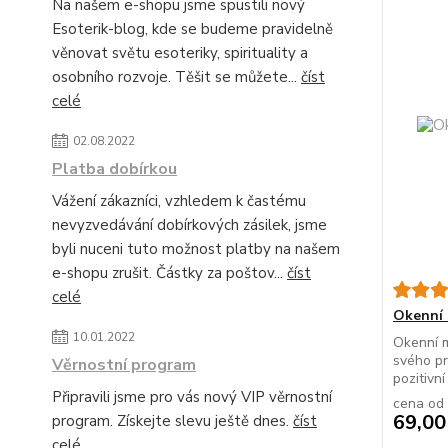
Na našem e-shopu jsme spustili nový
Esoterik-blog, kde se budeme pravidelně
věnovat světu esoteriky, spirituality a
osobního rozvoje. Těšit se můžete...
číst
celé
02.08.2022
Platba dobírkou
Vážení zákazníci, vzhledem k častému
nevyzvedávání dobírkových zásilek, jsme
byli nuceni tuto možnost platby na našem
e-shopu zrušit. Částky za poštov...
číst
celé
Okenní 
10.01.2022
Okenní m
svého pr
Věrnostní program
pozitivní
Připravili jsme pro vás nový VIP věrnostní
cena od
69,00
program. Získejte slevu ještě dnes.
číst
celé