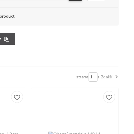
produkt
y
strana
z 2
další