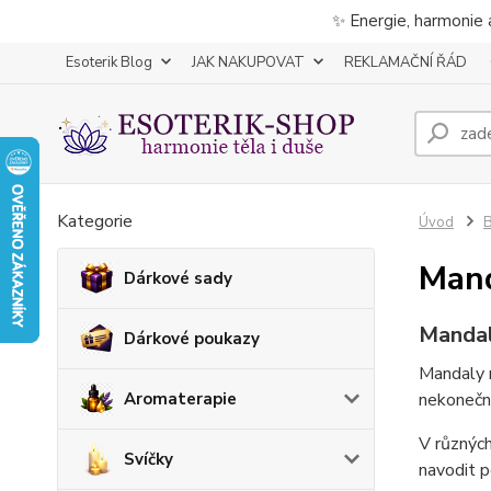
✨ Energie, harmonie 
Esoterik Blog
JAK NAKUPOVAT
REKLAMAČNÍ ŘÁD
Kategorie
Úvod
B
Man
Dárkové sady
Mandal
Dárkové poukazy
Mandaly n
Aromaterapie
nekonečno
V různých
Svíčky
navodit p