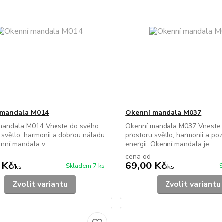
 mandala M014
Okenní mandala M037
mandala M014 Vneste do svého
Okenní mandala M037 Vneste
 světlo, harmonii a dobrou náladu.
prostoru světlo, harmonii a pozi
nní mandala v...
energii. Okenní mandala je...
cena od
 Kč
69,00 Kč
Skladem 7 ks
/
ks
/
ks
Zvolit variantu
Zvolit variantu