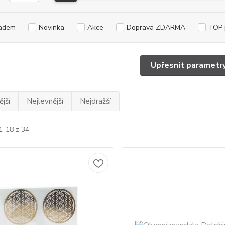
adem
Novinka
Akce
Doprava ZDARMA
TOP 
Upřesnit parametr
jší
Nejlevnější
Nejdražší
1-18 z 34