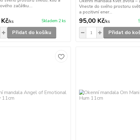
o svého prostoru světlo, klid a
Okenní mandala Květ života – 
nového začátku....
Vneste do svého prostoru svět
a pozitivní ener...
 Kč
95,00 Kč
Skladem 2 ks
/
ks
/
ks
Přidat do košíku
Přidat do ko