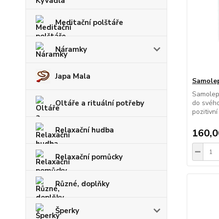
Meditační polštáře
Náramky
Japa Mala
Samolep
Samolepk
Oltáře a rituální potřeby
do svého
pozitivní 
Relaxační hudba
160,0
Relaxační pomůcky
Různé, doplňky
Šperky