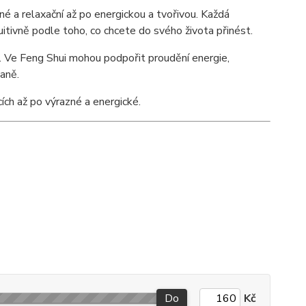
é a relaxační až po energickou a tvořivou. Každá
tuitivně podle toho, co chcete do svého života přinést.
u. Ve Feng Shui mohou podpořit proudění energie,
aně.
cích až po výrazné a energické.
Do
Kč