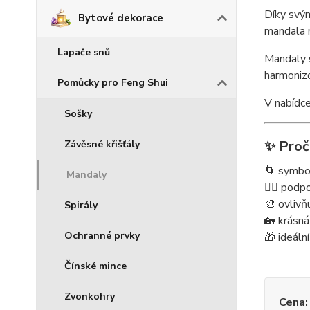
Díky svým
Bytové dekorace
mandala m
Lapače snů
Mandaly s
harmonizo
Pomůcky pro Feng Shui
V nabídce
Sošky
✨ Proč
Závěsné křišťály
🌀 symbol
Mandaly
🧘‍♂️ podp
🎨 ovlivň
Spirály
🏡 krásná
Ochranné prvky
🎁 ideál
Čínské mince
Zvonkohry
Cena: