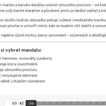
 tvarům a barvám dokážou ovlivnit atmosféru prostoru – od klidn
á svůj vlastní charakter a působení, proto je ideální vybírat ji in
e skvěle hodí do obývacího pokoje, ložnice i meditačního koutk
vat prostor a vytvořit místo, kde se budete cítit dobře a vyrovn
 najdete různé motivy, barvy i provedení – od jemných a uklidňují
 si vybrat mandalu:
 harmonie, rovnováhy a jednoty
oruje klid a soustředění
uje atmosféru prostoru
 i smysluplná dekorace
ní dárek s hlubším významem
Kč
Od