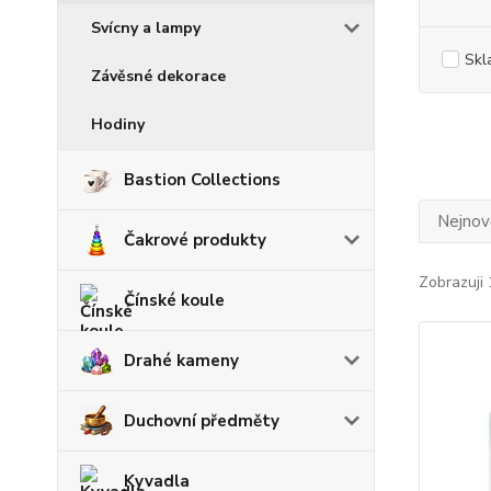
Svícny a lampy
Skl
Závěsné dekorace
Hodiny
Bastion Collections
Nejnově
Čakrové produkty
Zobrazuji 
Čínské koule
Drahé kameny
Duchovní předměty
Kyvadla