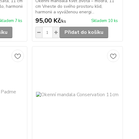
zlatá, 11 cm
Okenní mandala Květ života – modrá, 11
lo, harmonii
cm Vneste do svého prostoru klid,
harmonii a vyváženou energi...
95,00 Kč
Skladem 7 ks
Skladem 10 ks
/
ks
šíku
Přidat do košíku