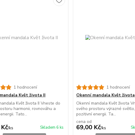
1 hodnocení
1 hodnocení
mandala Květ života II
Okenní mandala Květ života
andala Květ života II Vneste do
Okenní mandala Květ života V
ostoru harmonii, rovnováhu a
svého prostoru výrazné světlo,
 energii. Tato...
pozitivní energii. Ta...
cena od
 Kč
69,00 Kč
Skladem 6 ks
Sk
/
ks
/
ks