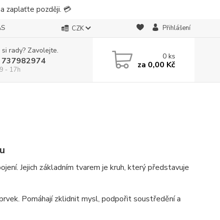
 zaplaťte později. 💳
ÁS
Přihlášení
CZK
 si rady? Zavolejte.
0
ks
 737982974
za
0,00 Kč
9 - 17h
du
ení. Jejich základním tvarem je kruh, který představuje
prvek. Pomáhají zklidnit mysl, podpořit soustředění a