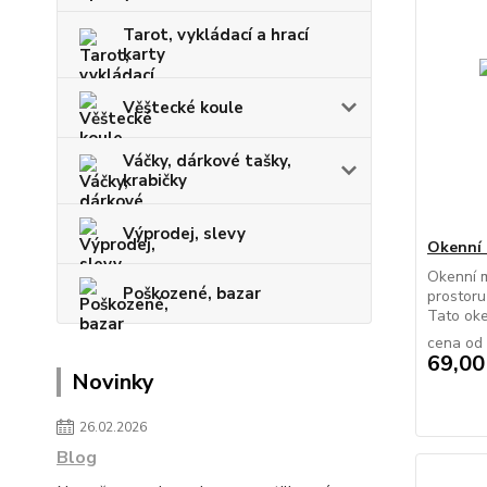
Tarot, vykládací a hrací
karty
Věštecké koule
Váčky, dárkové tašky,
krabičky
Výprodej, slevy
Okenní
Okenní 
Poškozené, bazar
prostoru
Tato oke
cena od
69,00
Novinky
26.02.2026
Blog