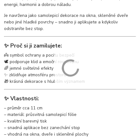
energii, harmonii a dobrou náladu.
Je navržena jako samolepicí dekorace na okna, skleněné dveře
nebo jiné hladké povrchy – snadno ji aplikujete a kdykoliv
odstraníte bez stop.
✨ Proč si ji zamilujete:
👼 symbol ochrany a pocitu bezpečí
🕊️ podporuje klid a emoční rovnováhu
🌈 jemné světelné efekty
✨ zklidňuje atmosféru prostoru
🎁 krásná dekorace s hlubším významem
✨ Vlastnosti:
– průměr cca 11 cm
– materiál: průsvitná samolepicí fólie
– kvalitní barevný tisk
– snadná aplikace bez zanechání stop
– vhodná na okna, dveře i skleněné plochy