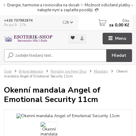
✨ Energie, harmonie a rovnováha na dosah ✨ Možnost odložené platby –
nakupte nyní a zaplaťte později. 💳
0
ks
+420 737982974
CZK
za
0,00 Kč
Po-pá 9 - 17h
Menu
Hledat
Úvod
Bytové dekorace
Pomůcky pro Feng Shui
Mandaly
Okenní
mandala Angel of Emotional Security 11cm
Okenní mandala Angel of
Emotional Security 11cm