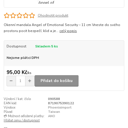
Ohodnotit produkt
Okenní mandala Angel of Emotional Security – 11 cm Vneste do svého
prostoru pocit bezpečí, klid a je...
celý popis
Dostupnost
Skladem 5 ks
Nejsme plátci DPH
95,00 Kč
/
ks
Přidat do košíku
Výrobní / kat. číslo
090588
EAN kód:
8719075390122
Výrobce:
Phoeniximport
Původ:
Taiwan
💳 Možnost odložené platby:
ANO
Hlídat cenu / dostupnost