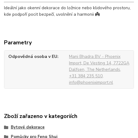
Ideální jako okenní dekorace do ložnice nebo klidového prostoru,
kde podpoří pocit bezpečí, uvolnění a harmonii
👼
Parametry
Odpovědná osoba v EU
Mani Bhadra BV - Phoenix
Import, De Vesting 14, 7722GA
Dalfsen, The Netherlands,
+31 384 235 510,
info@phoeniximport.nl
Zboží zařazeno v kategoriích
Bytové dekorace
Pomůcky pro Feng Shui