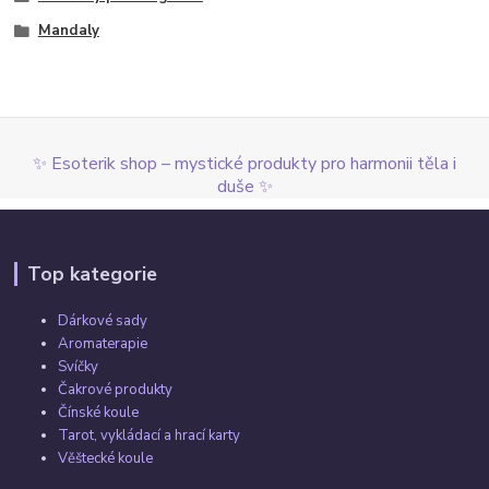
Mandaly
✨ Esoterik shop – mystické produkty pro harmonii těla i
duše ✨
Top kategorie
Dárkové sady
Aromaterapie
Svíčky
Čakrové produkty
Čínské koule
Tarot, vykládací a hrací karty
Věštecké koule