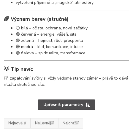
vytvoření příjemné a „magické“ atmosféry
🌈 Význam barev (stručně)
⚪ bílá – očista, ochrana, nové začátky
🔴 červená – energie, vášeň, síla
🟢 zelená – hojnost, růst, prosperita
🔵 modrá – klid, komunikace, intuice
🟣 fialová – spiritualita, transformace
💡 Tip navíc
Při zapalování svíčky si vždy vědomě stanov záměr – právě to dává
rituálu skutečnou sílu.
Upřesnit parametry
Nejnovější
Nejlevnější
Nejdražší