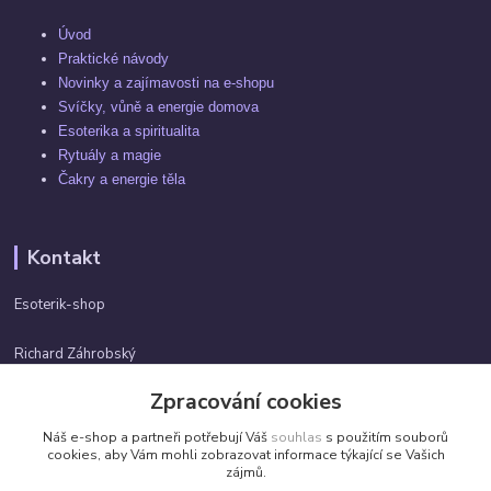
Úvod
Praktické návody
Novinky a zajímavosti na e-shopu
Svíčky, vůně a energie domova
Esoterika a spiritualita
Rytuály a magie
Čakry a energie těla
Kontakt
Esoterik-shop
Richard Záhrobský
+420 737982974
Zpracování cookies
Po-pá 9 - 17h
Náš e-shop a partneři potřebují Váš
souhlas
s použitím souborů
info@esoterik-shop.cz
cookies, aby Vám mohli zobrazovat informace týkající se Vašich
zájmů.