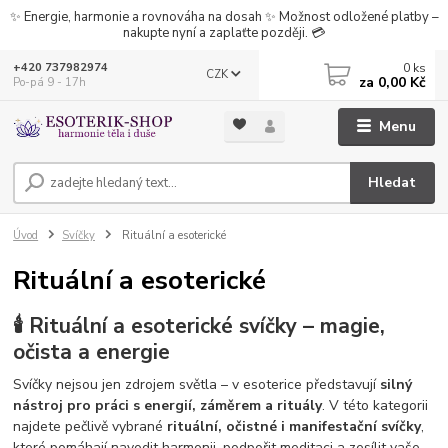
✨ Energie, harmonie a rovnováha na dosah ✨ Možnost odložené platby –
nakupte nyní a zaplaťte později. 💳
0
ks
+420 737982974
CZK
za
0,00 Kč
Po-pá 9 - 17h
Menu
Hledat
Úvod
Svíčky
Rituální a esoterické
Rituální a esoterické
🕯️ Rituální a esoterické svíčky – magie,
očista a energie
Svíčky nejsou jen zdrojem světla – v esoterice představují
silný
nástroj pro práci s energií, záměrem a rituály
. V této kategorii
najdete pečlivě vybrané
rituální, očistné i manifestační svíčky
,
které pomáhají navodit harmonii, podpořit meditaci a zesílit vaše