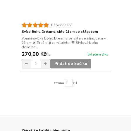
1 hodnocení
Svíce Boho Dreams, sklo 21cm se střapcem
Vonná svíčka Boho Dreams ve skle se střapcem –
21 cm 🔥 Proč si ji zamilujete: 💖 Stylová boho
dekorac...
270,00 Kč
Skladem 2 ks
/
ks
Přidat do košíku
strana
z 1
Dárek ke každé objednávce