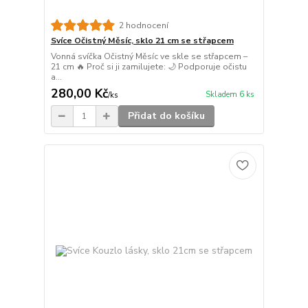
2 hodnocení
Svíce Očistný Měsíc, sklo 21 cm se střapcem
Vonná svíčka Očistný Měsíc ve skle se střapcem –
21 cm 🔥 Proč si ji zamilujete: 🌙 Podporuje očistu
a...
280,00 Kč
Skladem 6 ks
/
ks
Přidat do košíku