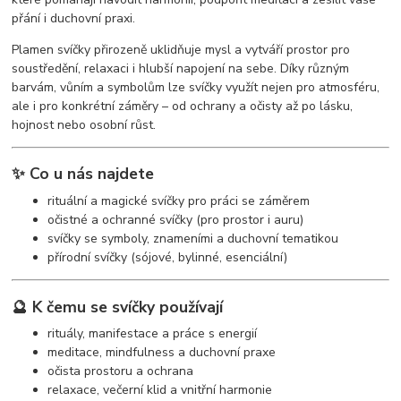
přání i duchovní praxi.
Plamen svíčky přirozeně uklidňuje mysl a vytváří prostor pro
soustředění, relaxaci i hlubší napojení na sebe. Díky různým
barvám, vůním a symbolům lze svíčky využít nejen pro atmosféru,
ale i pro konkrétní záměry – od ochrany a očisty až po lásku,
hojnost nebo osobní růst.
✨ Co u nás najdete
rituální a magické svíčky pro práci se záměrem
očistné a ochranné svíčky (pro prostor i auru)
svíčky se symboly, znameními a duchovní tematikou
přírodní svíčky (sójové, bylinné, esenciální)
🔮 K čemu se svíčky používají
rituály, manifestace a práce s energií
meditace, mindfulness a duchovní praxe
očista prostoru a ochrana
relaxace, večerní klid a vnitřní harmonie