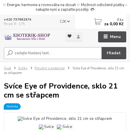
✨ Energie, harmonie a rovnováha na dosah ✨ Možnost odložené platby –
nakupte nyní a zaplaťte později. 💳
0
ks
+420 737982974
CZK
za
0,00 Kč
Po-pá 9 - 17h
Menu
Hledat
Úvod
Svíčky
Rituální a esoterické
Svíce Eye of Providence, sklo 21 cm
se střapcem
Svíce Eye of Providence, sklo 21
cm se střapcem
Novinka