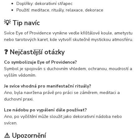
Doplňky: dekorativní střapec
Použití: meditace, rituály, relaxace, dekorace
💡 Tip navíc
Svíce Eye of Providence vynikne vedle křišťálové koule, ametystu
nebo tarotových karet, kde vytvoří skutečně mystickou atmosféru.
❓ Nejčastější otázky
Co symbolizuje Eye of Providence?
Symbol je spojován s duchovním vhledem, ochranou, moudrostí a
vyšším vědomím.
Je svíce vhodná pro manifestační rituály?
Ano, byla navržena právě pro práci se záměrem, meditaci a
duchovní praxi.
Lze nádobu po vypálení dále používat?
Ano, po vyčištění může sloužit jako dekorativní nádoba nebo
svícen.
⚠️ Upozornění