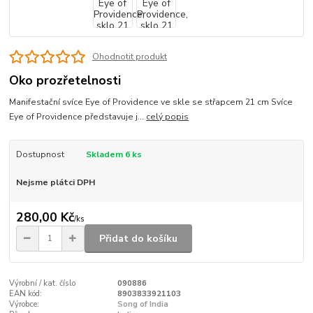
Ohodnotit produkt
Oko prozřetelnosti
Manifestační svíce Eye of Providence ve skle se střapcem 21 cm Svíce
Eye of Providence představuje j...
celý popis
Dostupnost
Skladem 6 ks
Nejsme plátci DPH
280,00 Kč
/
ks
Přidat do košíku
Výrobní / kat. číslo
090886
EAN kód:
8903833921103
Výrobce:
Song of India