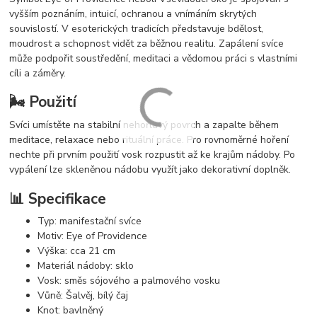
vyšším poznáním, intuicí, ochranou a vnímáním skrytých
souvislostí. V esoterických tradicích představuje bdělost,
moudrost a schopnost vidět za běžnou realitu. Zapálení svíce
může podpořit soustředění, meditaci a vědomou práci s vlastními
cíli a záměry.
🌬️ Použití
Svíci umístěte na stabilní nehořlavý povrch a zapalte během
meditace, relaxace nebo rituální práce. Pro rovnoměrné hoření
nechte při prvním použití vosk rozpustit až ke krajům nádoby. Po
vypálení lze skleněnou nádobu využít jako dekorativní doplněk.
📊 Specifikace
Typ: manifestační svíce
Motiv: Eye of Providence
Výška: cca 21 cm
Materiál nádoby: sklo
Vosk: směs sójového a palmového vosku
Vůně: Šalvěj, bílý čaj
Knot: bavlněný