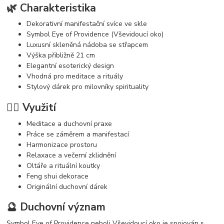
🌿 Charakteristika
Dekorativní manifestační svíce ve skle
Symbol Eye of Providence (Vševidoucí oko)
Luxusní skleněná nádoba se střapcem
Výška přibližně 21 cm
Elegantní esoterický design
Vhodná pro meditace a rituály
Stylový dárek pro milovníky spirituality
🧘‍♀️ Využití
Meditace a duchovní praxe
Práce se záměrem a manifestací
Harmonizace prostoru
Relaxace a večerní zklidnění
Oltáře a rituální koutky
Feng shui dekorace
Originální duchovní dárek
🔮 Duchovní význam
Symbol Eye of Providence neboli Vševidoucí oko je spojován s