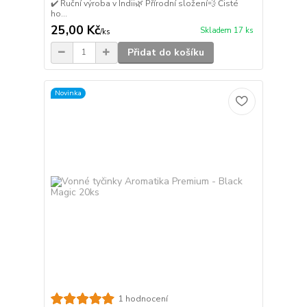
✔️ Ruční výroba v Indii🌿 Přírodní složení💨 Čisté
ho...
25,00 Kč
Skladem 17 ks
/
ks
Přidat do košíku
Novinka
1 hodnocení