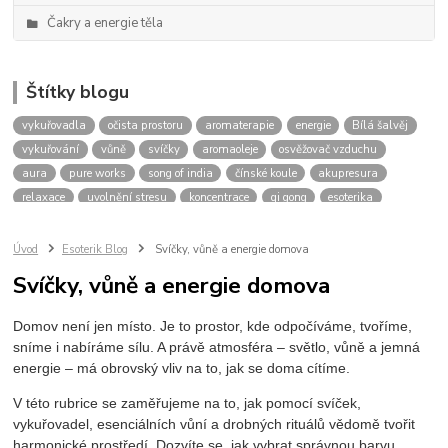
Čakry a energie těla
Štítky blogu
vykuřovadla
očista prostoru
aromaterapie
energie
Bílá šalvěj
vykuřování
vůně
svíčky
aromaoleje
osvěžovač vzduchu
aura
pure works
song of india
čínské koule
akupresura
relaxace
uvolnění stresu
koncentrace
qi gong
esoterika
meditace
spiritualita
tarot
karty
výklad
budoucnost
oleje pro aromaterapii
pro relaxaci
pro meditaci
Úvod
Esoterik Blog
Svíčky, vůně a energie domova
přírodní vůně do bytu
levandule
eukalyptus
tea tree
Svíčky, vůně a energie domova
santalové dřevo
cedrové dřevo
očistný rituál
energie domova
bílé svíčky
práce s energií
čakry
harmonizace čaker
Domov není jen místo. Je to prostor, kde odpočíváme, tvoříme,
blokace čaker
zablokovaná čakra
stres
únava
sníme i nabíráme sílu. A právě atmosféra – světlo, vůně a jemná
energie – má obrovský vliv na to, jak se doma cítíme.
V této rubrice se zaměřujeme na to, jak pomocí svíček,
vykuřovadel, esenciálních vůní a drobných rituálů vědomě tvořit
harmonické prostředí. Dozvíte se, jak vybrat správnou barvu