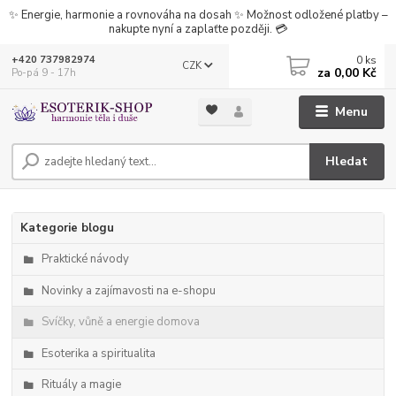
✨ Energie, harmonie a rovnováha na dosah ✨ Možnost odložené platby –
nakupte nyní a zaplaťte později. 💳
0
ks
+420 737982974
CZK
za
0,00 Kč
Po-pá 9 - 17h
Menu
Hledat
Kategorie blogu
Praktické návody
Novinky a zajímavosti na e-shopu
Svíčky, vůně a energie domova
Esoterika a spiritualita
Rituály a magie