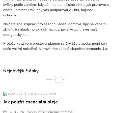
svíčky podle záměru, kdy sáhnout po očistné vůni a jak pracovat s
energií prostoru tak, aby vás podporoval v klidu, hojnosti i
ochraně.
Najdete zde inspiraci pro sezónní ladění domova, tipy na večerní
zklidňující rituály i praktické návody, jak si vytvořit svůj malý
energetický kout.
Protože když voní prostor a plamen svíčky tiše plápolá, mění se i
🕯️🌿
naše vnitřní naladění. A právě tam začíná skutečná harmonie.
Nejnovější články
strana
z 1
Jak použít esenciální oleje
14
.
03
.
2026
Svíčky, vůně a energie domova