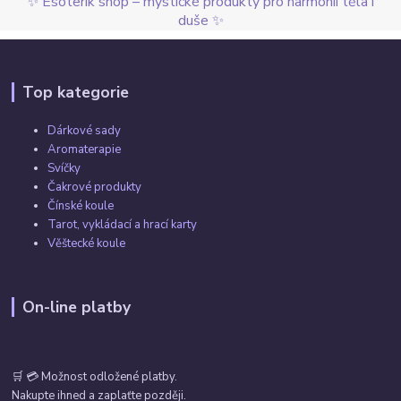
✨ Esoterik shop – mystické produkty pro harmonii těla i
duše ✨
Top kategorie
Dárkové sady
Aromaterapie
Svíčky
Čakrové produkty
Čínské koule
Tarot, vykládací a hrací karty
Věštecké koule
On-line platby
🛒 💳 Možnost odložené platby.
Nakupte ihned a zaplaťte později.