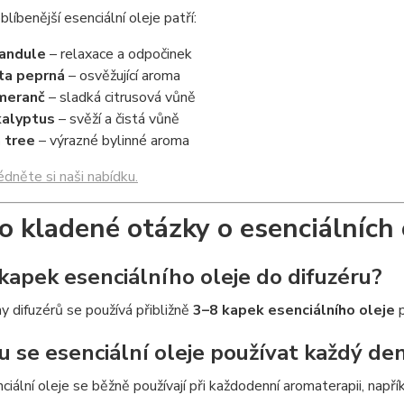
blíbenější esenciální oleje patří:
andule
– relaxace a odpočinek
ta peprná
– osvěžující aroma
meranč
– sladká citrusová vůně
kalyptus
– svěží a čistá vůně
 tree
– výrazné bylinné aroma
dněte si naši nabídku.
o kladené otázky o esenciálních 
 kapek esenciálního oleje do difuzéru?
y difuzérů se používá přibližně
3–8 kapek esenciálního oleje
p
 se esenciální oleje používat každý de
ciální oleje se běžně používají při každodenní aromaterapii, např