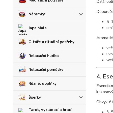
Meditační polštáře
Další obl
Doporuče
Náramky
5–1
smí
Japa Mala
Aromatick
Oltáře a rituální potřeby
več
uvo
Relaxační hudba
wel
Relaxační pomůcky
4. Es
Různé, doplňky
Esenciáln
kokosový
Šperky
Obvyklé ř
Tarot, vykládací a hrací
3–5