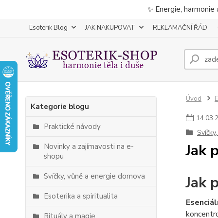
✨ Energie, harmonie 
Esoterik Blog
JAK NAKUPOVAT
REKLAMAČNÍ ŘÁD
Úvod
E
Kategorie blogu
14
.
03
.
Praktické návody
Svíčky
Jak 
Novinky a zajímavosti na e-
shopu
Svíčky, vůně a energie domova
Jak 
Esoterika a spiritualita
Esenciál
koncentr
Rituály a magie