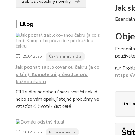
Zobrazit všechny novinky
Jak s
Esenciáln
Blog
Obje
Esenciáln
používáte
25.04.2026
Čakry a energie těla
Jak poznat zablokovanou čakru (a co
👉 Prohl
s tím): Kompletní průvodce pro
https://
každou čakru
Cítíte dlouhodobou únavu, vnitřní neklid
nebo se vám opakují stejné problémy ve
Líbil 
vztazích či životě?
číst celé
Ští
10.04.2026
Rituály a magie