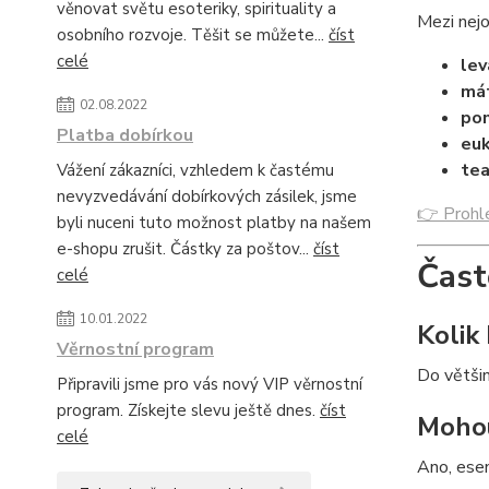
věnovat světu esoteriky, spirituality a
Mezi nejo
osobního rozvoje. Těšit se můžete...
číst
celé
lev
má
02.08.2022
po
Platba dobírkou
eu
tea
Vážení zákazníci, vzhledem k častému
nevyzvedávání dobírkových zásilek, jsme
👉 Prohlé
byli nuceni tuto možnost platby na našem
e-shopu zrušit. Částky za poštov...
číst
Čast
celé
10.01.2022
Kolik
Věrnostní program
Do většin
Připravili jsme pro vás nový VIP věrnostní
program. Získejte slevu ještě dnes.
číst
Mohou
celé
Ano, esen