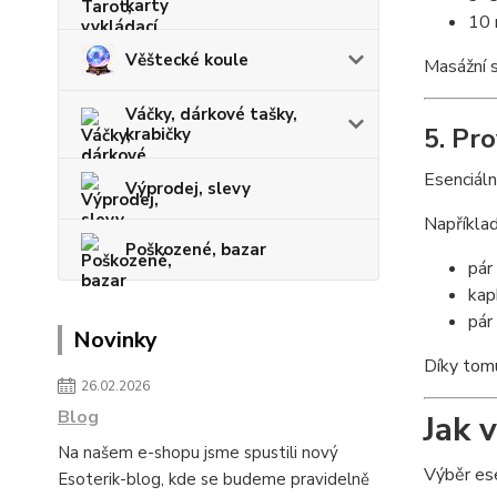
karty
10 
Věštecké koule
Masážní s
Váčky, dárkové tašky,
5. Pr
krabičky
Esenciáln
Výprodej, slevy
Například
Poškozené, bazar
pár
kap
pár
Novinky
Díky tom
26.02.2026
Blog
Jak 
Na našem e-shopu jsme spustili nový
Výběr ese
Esoterik-blog, kde se budeme pravidelně