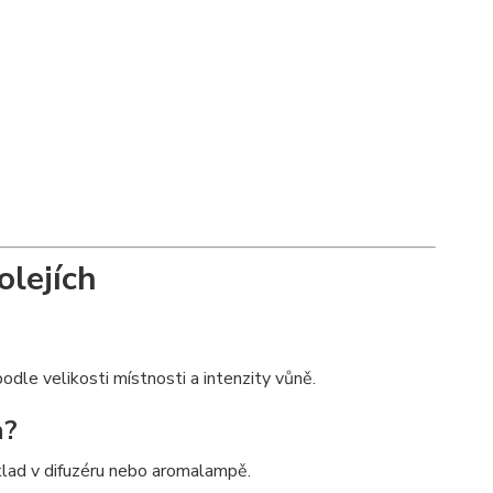
olejích
odle velikosti místnosti a intenzity vůně.
n?
íklad v difuzéru nebo aromalampě.