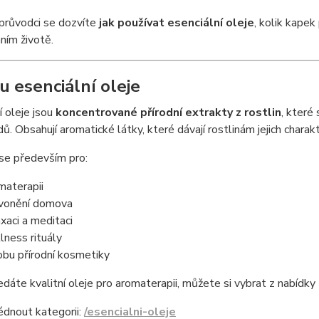
průvodci se dozvíte
jak používat esenciální oleje
, kolik kapek 
ním životě.
u esenciální oleje
í oleje jsou
koncentrované přírodní extrakty z rostlin
, které 
ů. Obsahují aromatické látky, které dávají rostlinám jejich charakt
 se především pro:
materapii
vonění domova
axaci a meditaci
lness rituály
obu přírodní kosmetiky
dáte kvalitní oleje pro aromaterapii, můžete si vybrat z nabídky
édnout kategorii:
/esencialni-oleje