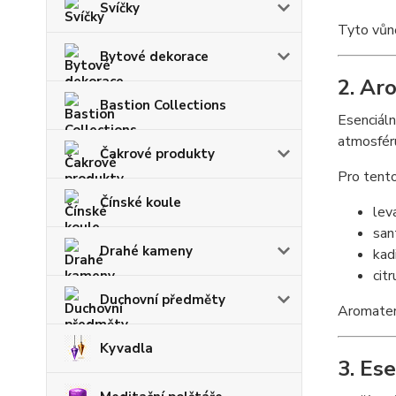
Svíčky
Tyto vůn
Bytové dekorace
2. Ar
Bastion Collections
Esenciáln
atmosféru
Čakrové produkty
Pro tento
Čínské koule
lev
san
Drahé kameny
kad
cit
Duchovní předměty
Aromater
Kyvadla
3. Es