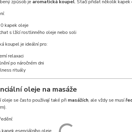
íbený způsob je
aromatická koupel
. Stačí přidat několik kapek
ní:
0 kapek oleje
chat s lžící rostlinného oleje nebo soli
á koupel je ideální pro:
erní relaxaci
lnění po náročném dni
lness rituály
enciální oleje na masáže
í oleje se často používají také při
masážích
, ale vždy se musí
ře
m).
edění:
 kapek esenciálního oleje