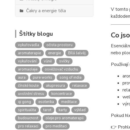
V tomto 
Čakry a energie těla
každoden
Štítky blogu
Co jso
vykuřovadla
očista prostoru
Esenciáln
nebo plod
aromaterapie
energie
Bílá šalvěj
vykuřování
vůně
svíčky
Používají
aromaoleje
osvěžovač vzduchu
aro
aura
pure works
song of india
pro
čínské koule
akupresura
relaxace
rel
uvolnění stresu
koncentrace
wel
qi gong
esoterika
meditace
výr
spiritualita
tarot
karty
výklad
Pokud hle
budoucnost
oleje pro aromaterapii
pro relaxaci
pro meditaci
👉 Prohl