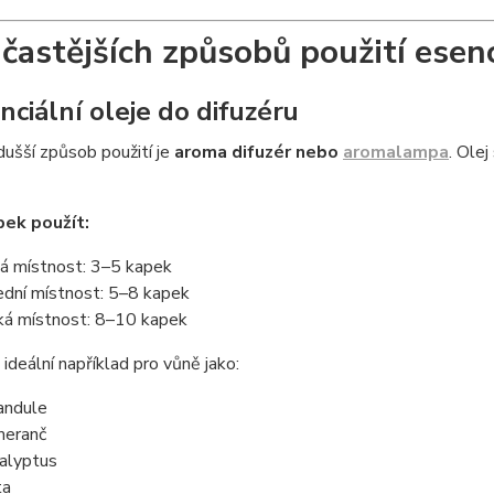
jčastějších způsobů použití esenc
nciální oleje do difuzéru
ušší způsob použití je
aroma difuzér nebo
aromalampa
. Ole
pek použít:
á místnost: 3–5 kapek
ední místnost: 5–8 kapek
ká místnost: 8–10 kapek
 ideální například pro vůně jako:
andule
eranč
alyptus
ta