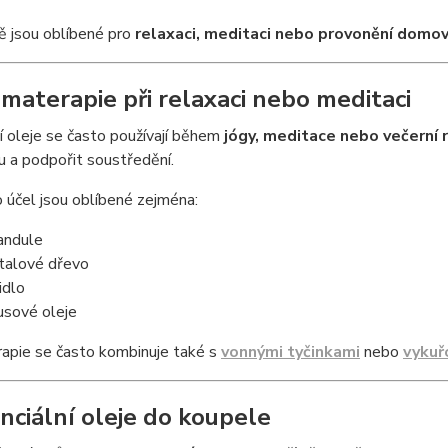
ě jsou oblíbené pro
relaxaci, meditaci nebo provonění domo
omaterapie při relaxaci nebo meditaci
í oleje se často používají během
jógy, meditace nebo večerní 
 a podpořit soustředění.
 účel jsou oblíbené zejména:
andule
talové dřevo
idlo
rusové oleje
apie se často kombinuje také s
vonnými tyčinkami
nebo
vykuř
enciální oleje do koupele