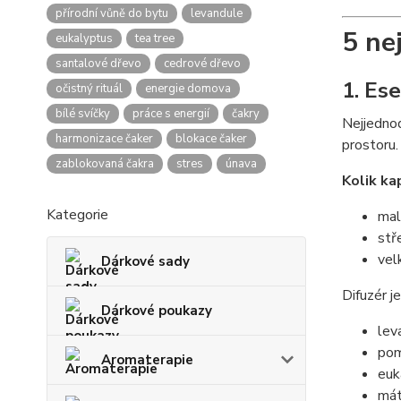
přírodní vůně do bytu
levandule
5 ne
eukalyptus
tea tree
santalové dřevo
cedrové dřevo
1. Ese
očistný rituál
energie domova
bílé svíčky
práce s energií
čakry
Nejjednod
harmonizace čaker
blokace čaker
prostoru.
zablokovaná čakra
stres
únava
Kolik ka
Kategorie
mal
stř
vel
Dárkové sady
Difuzér je
Dárkové poukazy
lev
pom
Aromaterapie
euk
má