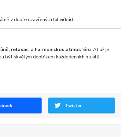
eálně v dobře uzavřených lahvičkách.
 vůně, relaxaci a harmonickou atmosféru
. Ať už je
hou být skvělým doplňkem každodenních rituálů.
ebook
Twitter