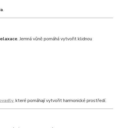
va
.
relaxace
. Jemná vůně pomáhá vytvořit klidnou
ovadly
, které pomáhají vytvořit harmonické prostředí.