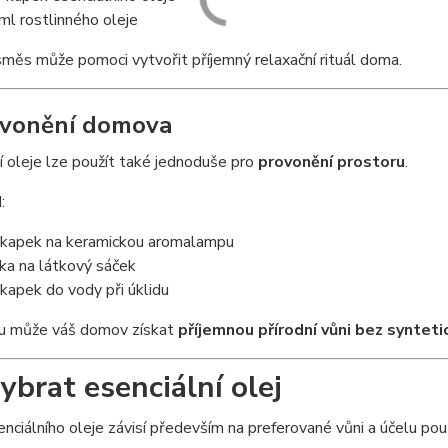
ml rostlinného oleje
měs může pomoci vytvořit příjemný relaxační rituál doma.
ovonění domova
í oleje lze použít také jednoduše pro
provonění prostoru
.
:
 kapek na keramickou aromalampu
ka na látkový sáček
 kapek do vody při úklidu
u může váš domov získat
příjemnou přírodní vůni bez syntet
vybrat esenciální olej
nciálního oleje závisí především na preferované vůni a účelu použ