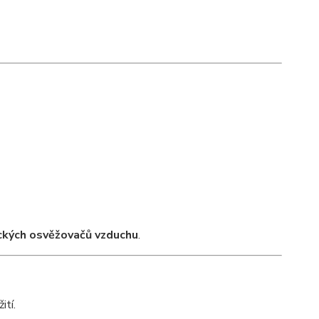
ických osvěžovačů vzduchu
.
ití.