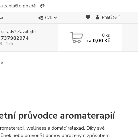
 zaplaťte později. 💳
ÁS
Přihlášení
CZK
 si rady? Zavolejte.
0
ks
 737982974
za
0,00 Kč
9 - 17h
je
letní průvodce aromaterapií
aromaterapii, wellness a domácí relaxaci. Díky své
dpočinek nebo provonět domov přirozeným způsobem.