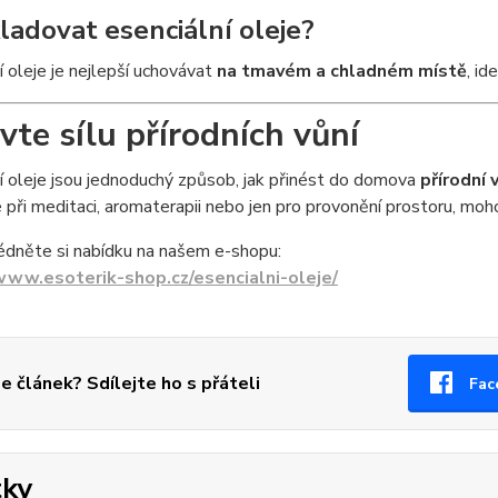
kladovat esenciální oleje?
í oleje je nejlepší uchovávat
na tmavém a chladném místě
, id
vte sílu přírodních vůní
í oleje jsou jednoduchý způsob, jak přinést do domova
přírodní
 při meditaci, aromaterapii nebo jen pro provonění prostoru, mo
édněte si nabídku na našem e-shopu:
www.esoterik-shop.cz/esencialni-oleje/
se článek? Sdílejte ho s přáteli
Fac
tky