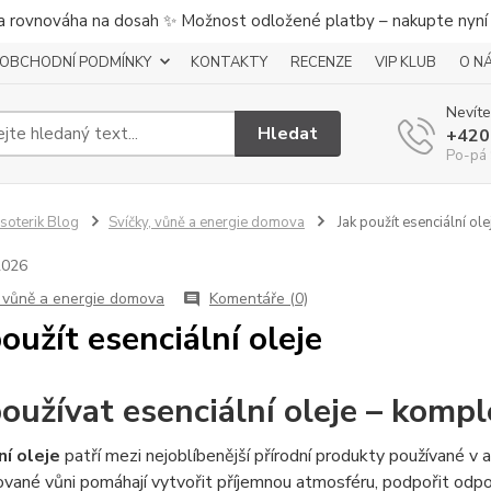
a rovnováha na dosah ✨ Možnost odložené platby – nakupte nyní a
OBCHODNÍ PODMÍNKY
KONTAKTY
RECENZE
VIP KLUB
O N
Nevíte
Hledat
+420
Po-pá 
soterik Blog
Svíčky, vůně a energie domova
Jak použít esenciální ole
2026
, vůně a energie domova
Komentáře (0)
použít esenciální oleje
používat esenciální oleje – komp
ní oleje
patří mezi nejoblíbenější přírodní produkty používané v 
ované vůni pomáhají vytvořit příjemnou atmosféru, podpořit o