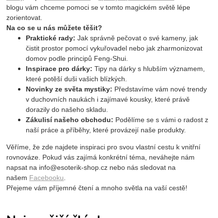
blogu vám chceme pomoci se v tomto magickém světě lépe
zorientovat.
Na co se u nás můžete těšit?
Praktické rady:
Jak správně pečovat o své kameny, jak
čistit prostor pomocí vykuřovadel nebo jak zharmonizovat
domov podle principů Feng-Shui.
Inspirace pro dárky:
Tipy na dárky s hlubším významem,
které potěší duši vašich blízkých.
Novinky ze světa mystiky:
Představíme vám nové trendy
v duchovních naukách i zajímavé kousky, které právě
dorazily do našeho skladu.
Zákulisí našeho obchodu:
Podělíme se s vámi o radost z
naší práce a příběhy, které provázejí naše produkty.
Věříme, že zde najdete inspiraci pro svou vlastní cestu k vnitřní
rovnováze. Pokud vás zajímá konkrétní téma, neváhejte nám
napsat na
info@esoterik-shop.cz
nebo nás sledovat na
našem
Facebooku
.
Přejeme vám příjemné čtení a mnoho světla na vaší cestě!