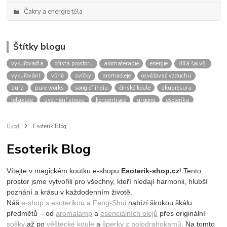
Čakry a energie těla
Štítky blogu
vykuřovadla
očista prostoru
aromaterapie
energie
Bílá šalvěj
vykuřování
vůně
svíčky
aromaoleje
osvěžovač vzduchu
aura
pure works
song of india
čínské koule
akupresura
relaxace
uvolnění stresu
koncentrace
qi gong
esoterika
meditace
spiritualita
tarot
karty
výklad
budoucnost
oleje pro aromaterapii
pro relaxaci
pro meditaci
Úvod
Esoterik Blog
přírodní vůně do bytu
levandule
eukalyptus
tea tree
Esoterik Blog
santalové dřevo
cedrové dřevo
očistný rituál
energie domova
bílé svíčky
práce s energií
čakry
harmonizace čaker
Vítejte v magickém koutku e-shopu
Esoterik-shop.cz
! Tento
blokace čaker
zablokovaná čakra
stres
únava
prostor jsme vytvořili pro všechny, kteří hledají harmonii, hlubší
poznání a krásu v každodenním životě.
Náš
e-shop s esoterikou a Feng-Shui
nabízí širokou škálu
předmětů – od
aromalamp
a
esenciálních olejů
přes
originální
sošky
až po
věštecké koule
a
šperky z polodrahokamů
. Na tomto