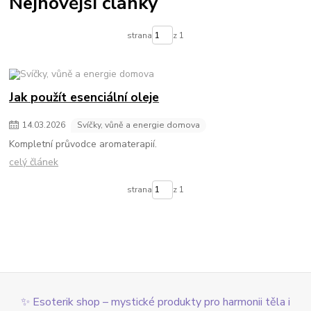
Nejnovější články
strana
z 1
Jak použít esenciální oleje
14
.
03
.
2026
Svíčky, vůně a energie domova
Kompletní průvodce aromaterapií.
celý článek
strana
z 1
✨ Esoterik shop – mystické produkty pro harmonii těla i