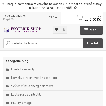
✨ Energie, harmonie a rovnováha na dosah ✨ Možnost odložené platby –
nakupte nyní a zaplaťte později. 💳
0
ks
+420 737982974
CZK
za
0,00 Kč
Po-pá 9 - 17h
Menu
Hledat
Kategorie blogu
Praktické návody
Novinky a zajímavosti na e-shopu
Svíčky, vůně a energie domova
Esoterika a spiritualita
Rituály a magie