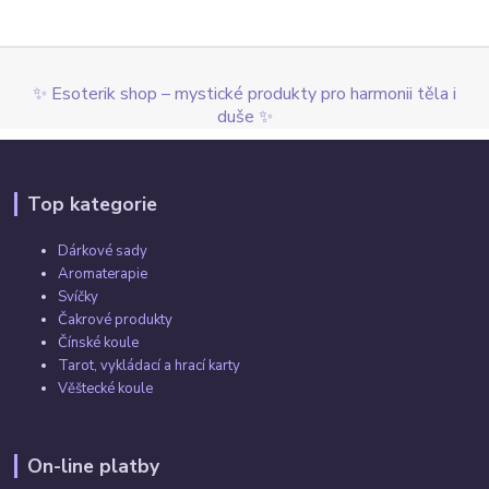
✨ Esoterik shop – mystické produkty pro harmonii těla i
duše ✨
Top kategorie
Dárkové sady
Aromaterapie
Svíčky
Čakrové produkty
Čínské koule
Tarot, vykládací a hrací karty
Věštecké koule
On-line platby