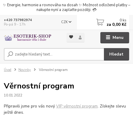
✨ Energie, harmonie a rovnováha na dosah ✨ Možnost odložené platby –
nakupte nyní a zaplaťte později. 💳
0
ks
+420 737982974
CZK
za
0,00 Kč
Po-pá 9 - 17h
Menu
Hledat
Úvod
Novinky
Věrnostní program
Věrnostní program
10.01.2022
Připravili jsme pro vás nový
VIP věrnostní program
. Získejte slevu
ještě dnes.