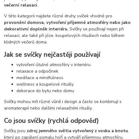
večerní relaxaci
.
V této kategorii najdete různé druhy svíček vhodné pro
provonění domova, vytvoření příjemné atmosféry nebo jako
dekorativní doplněk interiéru
. Svíčky se používají nejen při
relaxaci, ale také při józe, koupelových rituálech nebo během
klidných večerů doma.
Jak se svíčky nejčastěji používají
vytvoření útulné atmosféry v interiéru
relaxace a odpočinek
meditace a mindfulness
wellness a koupelové rituály
dekorace do bytu nebo domu
Svíčky mohou mít různé vůně i design a často se kombinují s
aromaterapií nebo dalšími relaxačními rituály.
Co jsou svíčky (rychlá odpověď)
Svíčky jsou
zdroj jemného světla vytvořený z vosku a knotu
,
který po zapálení pomalu hoří a vytváří příjemnou atmosféru.