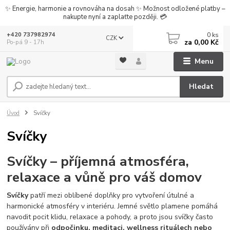
✨ Energie, harmonie a rovnováha na dosah ✨ Možnost odložené platby –
nakupte nyní a zaplaťte později. 💳
0
ks
+420 737982974
CZK
za
0,00 Kč
Po-pá 9 - 17h
Menu
Hledat
Úvod
Svíčky
Svíčky
Svíčky – příjemná atmosféra,
relaxace a vůně pro váš domov
Svíčky
patří mezi oblíbené doplňky pro vytvoření útulné a
harmonické atmosféry v interiéru. Jemné světlo plamene pomáhá
navodit pocit klidu, relaxace a pohody, a proto jsou svíčky často
používány při
odpočinku, meditaci, wellness rituálech nebo