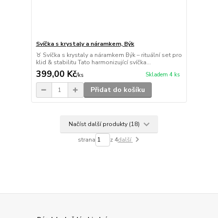
Svíčka s krystaly a náramkem, Býk
♉ Svíčka s krystaly a náramkem Býk – rituální set pro
klid & stabilitu Tato harmonizující svíčka...
399,00 Kč
Skladem 4 ks
/
ks
Přidat do košíku
Načíst další produkty (18)
strana
z 4
další