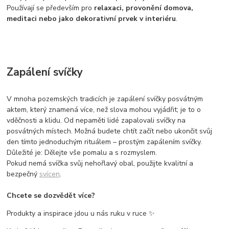
Používají se především pro
relaxaci, provonění domova,
meditaci nebo jako dekorativní prvek v interiéru
.
Zapálení svíčky
V mnoha pozemských tradicích je zapálení svíčky posvátným
aktem, který znamená více, než slova mohou vyjádřit; je to o
vděčnosti a klidu. Od nepaměti lidé zapalovali svíčky na
posvátných místech. Možná budete chtít začít nebo ukončit svůj
den tímto jednoduchým rituálem – prostým zapálením svíčky.
Důležité je: Dělejte vše pomalu a s rozmyslem.
Pokud nemá svíčka svůj nehořlavý obal, použijte kvalitní a
bezpečný
svícen
.
Chcete se dozvědět více?
Produkty a inspirace jdou u nás ruku v ruce ✨