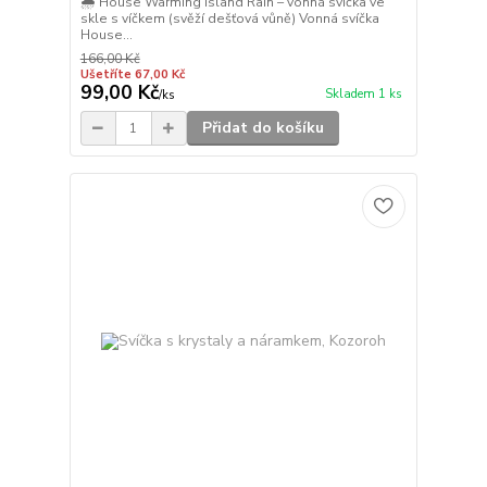
🌧️ House Warming Island Rain – vonná svíčka ve
skle s víčkem (svěží dešťová vůně) Vonná svíčka
House...
166,00 Kč
Ušetříte 67,00 Kč
99,00 Kč
Skladem 1 ks
/
ks
Přidat do košíku