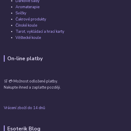
Dárkové sady
Aromaterapie
Svíčky
Čakrové produkty
Čínské koule
Tarot, vykládací a hrací karty
Věštecké koule
On-line platby
🛒 💳 Možnost odložené platby.
Nakupte ihned a zaplaťte později.
Vrácení zboží do 14 dnů
Esoterik Blog