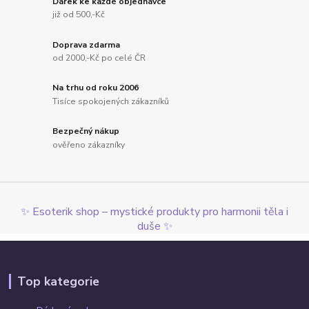
Dárek ke každé objednávce
již od 500,-Kč
Doprava zdarma
od 2000,-Kč po celé ČR
Na trhu od roku 2006
Tisíce spokojených zákazníků
Bezpečný nákup
ověřeno zákazníky
✨ Esoterik shop – mystické produkty pro harmonii těla i
duše ✨
Top kategorie