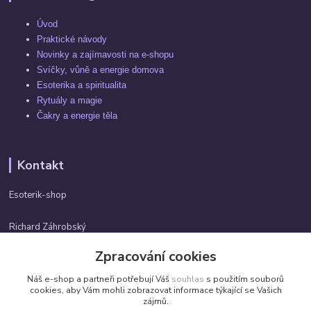
Úvod
Praktické návody
Novinky a zajímavosti na e-shopu
Svíčky, vůně a energie domova
Esoterika a spiritualita
Rytuály a magie
Čakry a energie těla
Kontakt
Esoterik-shop
Richard Záhrobský
+420 737982974
Zpracování cookies
Po-pá 9 - 17h
Náš e-shop a partneři potřebují Váš
souhlas
s použitím souborů
info@esoterik-shop.cz
cookies, aby Vám mohli zobrazovat informace týkající se Vašich
zájmů.