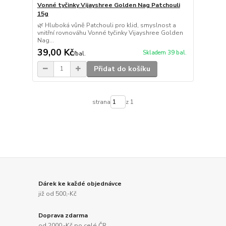
Vonné tyčinky Vijayshree Golden Nag Patchouli
15g
🌿 Hluboká vůně Patchouli pro klid, smyslnost a
vnitřní rovnováhu Vonné tyčinky Vijayshree Golden
Nag...
39,00 Kč
Skladem 39 bal.
/
bal.
Přidat do košíku
strana
z 1
Dárek ke každé objednávce
již od 500,-Kč
Doprava zdarma
od 2000,-Kč po celé ČR