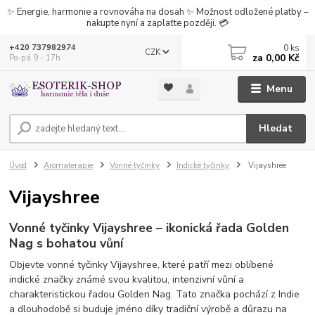
✨ Energie, harmonie a rovnováha na dosah ✨ Možnost odložené platby –
nakupte nyní a zaplaťte později. 💳
0
ks
+420 737982974
CZK
za
0,00 Kč
Po-pá 9 - 17h
Menu
Hledat
Úvod
Aromaterapie
Vonné tyčinky
Indické tyčinky
Vijayshree
Vijayshree
Vonné tyčinky Vijayshree – ikonická řada Golden
Nag s bohatou vůní
Objevte vonné tyčinky Vijayshree, které patří mezi oblíbené
indické značky známé svou kvalitou, intenzivní vůní a
charakteristickou řadou Golden Nag. Tato značka pochází z Indie
a dlouhodobě si buduje jméno díky tradiční výrobě a důrazu na