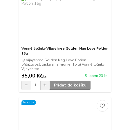
Vonné tyčinky Vijayshree Golden Nag Love Potion
15g
🪔 Vijayshree Golden Nag Love Potion –
přitažlivost, láska a harmonie (15 g) Vonné tyčinky
Vijayshree...
35,00 Kč
Skladem 23 ks
/
ks
Přidat do košíku
Novinka