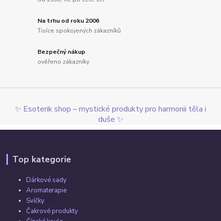
Na trhu od roku 2006
Tisíce spokojených zákazníků
Bezpečný nákup
ověřeno zákazníky
✨ Esoterik shop – mystické produkty pro harmonii těla i
duše ✨
Top kategorie
Dárkové sady
Aromaterapie
Svíčky
Čakrové produkty