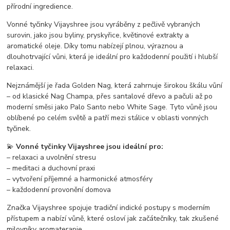
přírodní ingredience.
Vonné tyčinky Vijayshree jsou vyráběny z pečlivě vybraných
surovin, jako jsou byliny, pryskyřice, květinové extrakty a
aromatické oleje. Díky tomu nabízejí plnou, výraznou a
dlouhotrvající vůni, která je ideální pro každodenní použití i hlubší
relaxaci.
Nejznámější je řada Golden Nag, která zahrnuje širokou škálu vůní
– od klasické Nag Champa, přes santalové dřevo a pačuli až po
moderní směsi jako Palo Santo nebo White Sage. Tyto vůně jsou
oblíbené po celém světě a patří mezi stálice v oblasti vonných
tyčinek.
💫
Vonné tyčinky Vijayshree jsou ideální pro:
– relaxaci a uvolnění stresu
– meditaci a duchovní praxi
– vytvoření příjemné a harmonické atmosféry
– každodenní provonění domova
Značka Vijayshree spojuje tradiční indické postupy s moderním
přístupem a nabízí vůně, které osloví jak začátečníky, tak zkušené
milovníky aromaterapie.