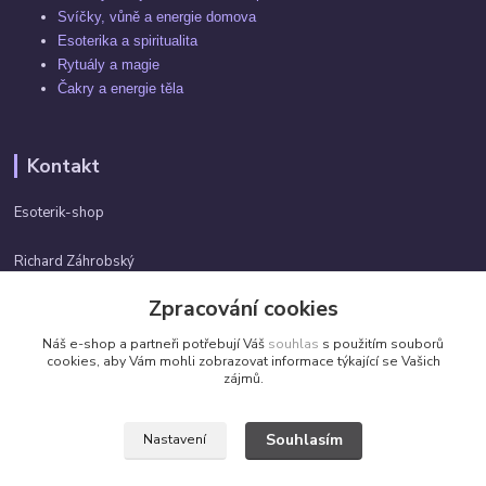
Svíčky, vůně a energie domova
Esoterika a spiritualita
Rytuály a magie
Čakry a energie těla
Kontakt
Esoterik-shop
Richard Záhrobský
+420 737982974
Zpracování cookies
Po-pá 9 - 17h
Náš e-shop a partneři potřebují Váš
souhlas
s použitím souborů
info@esoterik-shop.cz
cookies, aby Vám mohli zobrazovat informace týkající se Vašich
zájmů.
Souhlasím
Nastavení