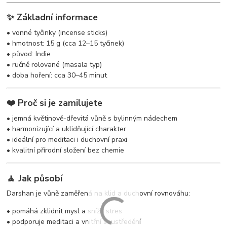
✨ Základní informace
• vonné tyčinky (incense sticks)
• hmotnost: 15 g (cca 12–15 tyčinek)
• původ: Indie
• ručně rolované (masala typ)
• doba hoření: cca 30–45 minut
❤️ Proč si je zamilujete
• jemná květinově-dřevitá vůně s bylinným nádechem
• harmonizující a uklidňující charakter
• ideální pro meditaci i duchovní praxi
• kvalitní přírodní složení bez chemie
🧘 Jak působí
Darshan je vůně zaměřená na klid a duchovní rovnováhu:
• pomáhá zklidnit mysl a snížit stres
• podporuje meditaci a vnitřní soustředění