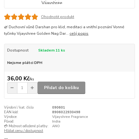
Ohodnotit produkt
🌿 Duchovní vůně Darshan pro klid, meditaci a vnitřní poznání Vonné
tyčinky Vijayshree Golden Nag Dar...
celý popis
Dostupnost
Skladem 11 ks
Nejsme plátci DPH
36,00 Kč
/
ks
Přidat do košíku
Výrobní / kat. číslo
090601
EAN kód:
8906022930498
Výrobce:
Vijayshree Fragrance
Původ:
India
💳 Možnost odložené platby:
ANO
Hlídat cenu / dostupnost