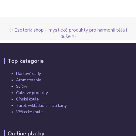
✨ Esoterik shop – mystické produkty pro harmonii těla i
duše ✨
Top kategorie
Dárkové sady
Aromaterapie
Svíčky
Čakrové produkty
Čínské koule
Tarot, vykládací a hrací karty
Věštecké koule
On-line platby