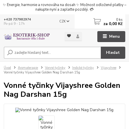
✨ Energie, harmonie a rovnováha na dosah ✨ Možnost odložené platby –
nakupte nyní a zaplaťte později. 💳
0
ks
+420 737982974
CZK
za
0,00 Kč
Po-pá 9 - 17h
Menu
Hledat
Úvod
Aromaterapie
Vonné tyčinky
Indické tyčinky
Vijayshree
Vonné tyčinky Vijayshree Golden Nag Darshan 15g
Vonné tyčinky Vijayshree Golden
Nag Darshan 15g