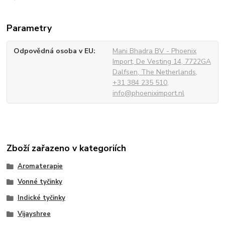
Parametry
Odpovědná osoba v EU
Mani Bhadra BV - Phoenix
Import, De Vesting 14, 7722GA
Dalfsen, The Netherlands,
+31 384 235 510,
info@phoeniximport.nl
Zboží zařazeno v kategoriích
Aromaterapie
Vonné tyčinky
Indické tyčinky
Vijayshree