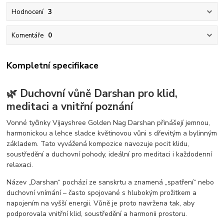
Hodnocení
3
Komentáře
0
Kompletní specifikace
🌿 Duchovní vůně Darshan pro klid,
meditaci a vnitřní poznání
Vonné tyčinky Vijayshree Golden Nag Darshan přinášejí jemnou,
harmonickou a lehce sladce květinovou vůni s dřevitým a bylinným
základem. Tato vyvážená kompozice navozuje pocit klidu,
soustředění a duchovní pohody, ideální pro meditaci i každodenní
relaxaci.
Název „Darshan“ pochází ze sanskrtu a znamená „spatření“ nebo
duchovní vnímání – často spojované s hlubokým prožitkem a
napojením na vyšší energii. Vůně je proto navržena tak, aby
podporovala vnitřní klid, soustředění a harmonii prostoru.