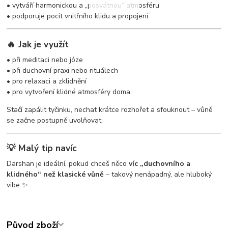
• vytváří harmonickou a „posvátnou“ atmosféru
• podporuje pocit vnitřního klidu a propojení
🔥 Jak je využít
• při meditaci nebo józe
• při duchovní praxi nebo rituálech
• pro relaxaci a zklidnění
• pro vytvoření klidné atmosféry doma
Stačí zapálit tyčinku, nechat krátce rozhořet a sfouknout – vůně
se začne postupně uvolňovat.
💡 Malý tip navíc
Darshan je ideální, pokud chceš něco
víc „duchovního a
klidného“ než klasické vůně
– takový nenápadný, ale hluboký
vibe ✨
Původ zboží