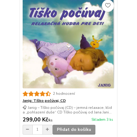
2 hodnocení
Janig: Tíško počúvaj, CD
🎧 Janig – Tíško počúvaj (CD) – jemná relaxace, klid
a „pohlazení duše“ CD Tíško počúvaj od Jana Jani...
299,00 Kč
Skladem 3 ks
/
ks
Přidat do košíku