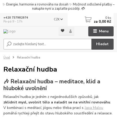
✨ Energie, harmonie a rovnováha na dosah ✨ Možnost odložené platby –
nakupte nyní a zaplaťte později. 💳
0
ks
+420 737982974
CZK
za
0,00 Kč
Po-pá 9 - 17h
Menu
Hledat
Úvod
Relaxační hudba
Relaxační hudba
🎶 Relaxační hudba – meditace, klid a
hluboké uvolnění
Relaxační hudba je jedním z nejjednodušších způsobů, jak
zklidnit mysl, uvolnit tělo a naladit se na vnitřní rovnováhu
.
V kombinaci s meditací, jógou nebo třeba prací s
Japa Malou
pomáhá rychleji přejít do stavu hlubokého soustředění a relaxace.