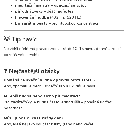
meditační mantry
– opakující se zpěvy
přírodní zvuky
– déšť, moře, les
frekvenční hudba (432 Hz, 528 Hz)
binaurální beaty
– pro hlubokou koncentraci
💡 Tip navíc
Největší efekt má pravidelnost – stačí 10–15 minut denně a rozdíl
poznáš velmi rychle.
❓ Nejčastější otázky
Pomáhá relaxační hudba opravdu proti stresu?
Ano, zpomaluje dech i srdeční tep a uklidňuje mysl.
Je lepší hudba nebo ticho při meditaci?
Pro začátečníky je hudba často jednodušší – pomáhá udržet
pozornost.
Můžu ji poslouchat každý den?
Ano, ideálně jako součást rutiny (ráno nebo večer).