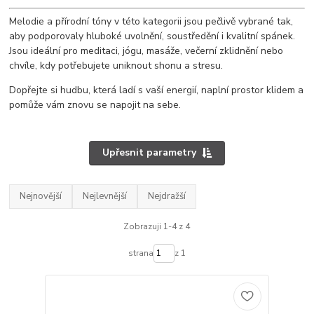
Melodie a přírodní tóny v této kategorii jsou pečlivě vybrané tak,
aby podporovaly hluboké uvolnění, soustředění i kvalitní spánek.
Jsou ideální pro meditaci, jógu, masáže, večerní zklidnění nebo
chvíle, kdy potřebujete uniknout shonu a stresu.
Dopřejte si hudbu, která ladí s vaší energií, naplní prostor klidem a
pomůže vám znovu se napojit na sebe.
Upřesnit parametry
Nejnovější
Nejlevnější
Nejdražší
Zobrazuji 1-4 z 4
strana
z 1