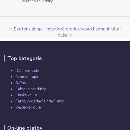
ověřeno zákazníky
✨ Esoterik shop – mystické produkty pro harmonii těla i
duše ✨
Top kategorie
Dárkové sady
Aromaterapie
Svíčky
Čakrové produkty
Čínské koule
Tarot, vykládací a hrací karty
Věštecké koule
On-line platby