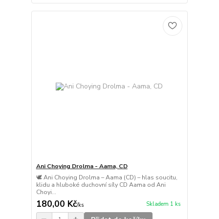
Ani Choying Drolma - Aama, CD
🕊️ Ani Choying Drolma – Aama (CD) – hlas soucitu,
klidu a hluboké duchovní síly CD Aama od Ani
Choyi...
180,00 Kč
Skladem 1 ks
/
ks