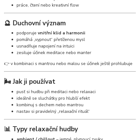
práce, čtení nebo kreativní flow
🔮 Duchovní význam
podporuje
vnitřní klid a harmonii
pomáhá „vypnout“ přetíženou mysl
usnadňuje napojení na intuici
zesiluje účinek meditace nebo manter
👉 v kombinaci s mantrou nebo malou se účinek ještě prohlubuje
🌬️ Jak ji používat
pusť si hudbu při meditaci nebo relaxaci
ideálně se sluchátky pro hlubší efekt
kombinuj s dechem nebo mantrou
nastav si pravidelný „relaxační rituál“
📊 Typy relaxační hudby
ambient / chillout
– jemné, plynoucí zvuky