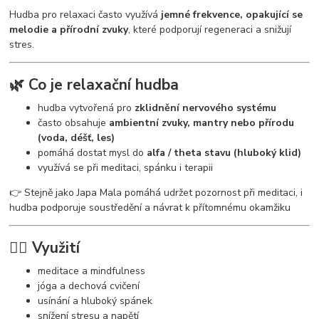
Hudba pro relaxaci často využívá
jemné frekvence, opakující se
melodie a přírodní zvuky
, které podporují regeneraci a snižují
stres.
🌿 Co je relaxační hudba
hudba vytvořená pro
zklidnění nervového systému
často obsahuje
ambientní zvuky, mantry nebo přírodu
(voda, déšť, les)
pomáhá dostat mysl do
alfa / theta stavu (hluboký klid)
využívá se při meditaci, spánku i terapii
👉 Stejně jako Japa Mala pomáhá udržet pozornost při meditaci, i
hudba podporuje soustředění a návrat k přítomnému okamžiku
🧘‍♀️ Využití
meditace a mindfulness
jóga a dechová cvičení
usínání a hluboký spánek
snížení stresu a napětí