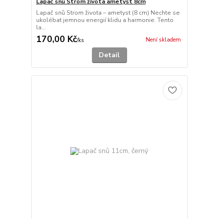
Lapač snů Strom života ametyst 8cm
Lapač snů Strom života – ametyst (8 cm) Nechte se
ukolébat jemnou energií klidu a harmonie. Tento
la...
170,00 Kč
Není skladem
/
ks
Detail