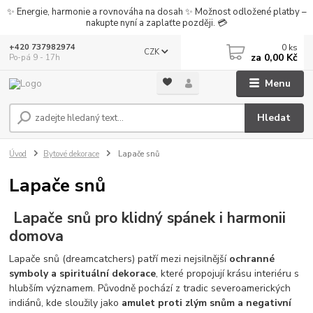
✨ Energie, harmonie a rovnováha na dosah ✨ Možnost odložené platby –
nakupte nyní a zaplaťte později. 💳
0
ks
+420 737982974
CZK
za
0,00 Kč
Po-pá 9 - 17h
Menu
Hledat
Úvod
Bytové dekorace
Lapače snů
Lapače snů
Lapače snů pro klidný spánek i harmonii
domova
Lapače snů (dreamcatchers) patří mezi nejsilnější
ochranné
symboly a spirituální dekorace
, které propojují krásu interiéru s
hlubším významem. Původně pochází z tradic severoamerických
indiánů, kde sloužily jako
amulet proti zlým snům a negativní