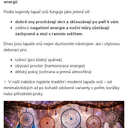
energii
.
Podle legendy lapač snů funguje jako jemná síť:
dobré sny procházejí skrz a sklouzávají po peří k vám
,
zatímco
negativní energie a noční můry zůstávají
zachycené a mizí s ranním světlem
.
Dnes jsou lapače snů nejen duchovním nástrojem, ale i stylovou
dekorací pro:
ložnici (pro klidný spánek)
obývací prostor (harmonizace energie)
dětský pokoj (ochrana a jemná atmosféra)
✨ V naší nabídce najdete tradiční i moderní lapače snů – od
minimalistických až po bohatě zdobené varianty s peřím, korálky
nebo přírodními prvky.