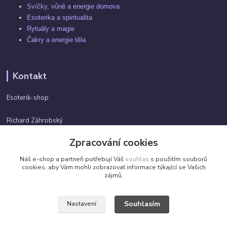
Svíčky, vůně a energie domova
Esoterika a spiritualita
Rytuály a magie
Čakry a energie těla
Kontakt
Esoterik-shop
Richard Záhrobský
+420 737982974
Zpracování cookies
Po-pá 9 - 17h
Náš e-shop a partneři potřebují Váš
souhlas
s použitím souborů
info@esoterik-shop.cz
cookies, aby Vám mohli zobrazovat informace týkající se Vašich
zájmů.
Souhlasím
Nastavení