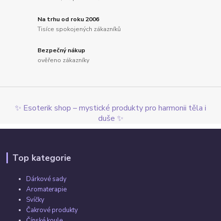
Na trhu od roku 2006
Tisíce spokojených zákazníků
Bezpečný nákup
ověřeno zákazníky
✨ Esoterik shop – mystické produkty pro harmonii těla i
duše ✨
Top kategorie
Dárkové sady
Aromaterapie
Svíčky
Čakrové produkty
Čínské koule