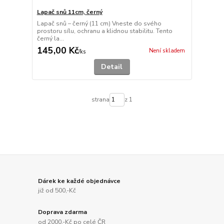
Lapač snů 11cm, černý
Lapač snů – černý (11 cm) Vneste do svého
prostoru sílu, ochranu a klidnou stabilitu. Tento
černý la...
145,00 Kč
Není skladem
/
ks
Detail
strana
z 1
Dárek ke každé objednávce
již od 500,-Kč
Doprava zdarma
od 2000,-Kč po celé ČR