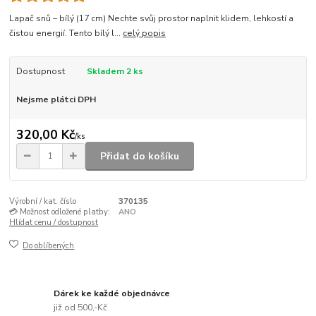
Lapač snů – bílý (17 cm) Nechte svůj prostor naplnit klidem, lehkostí a
čistou energií. Tento bílý l...
celý popis
Dostupnost
Skladem 2 ks
Nejsme plátci DPH
320,00 Kč
/
ks
Přidat do košíku
Výrobní / kat. číslo
370135
💳 Možnost odložené platby:
ANO
Hlídat cenu / dostupnost
Do oblíbených
Dárek ke každé objednávce
již od 500,-Kč