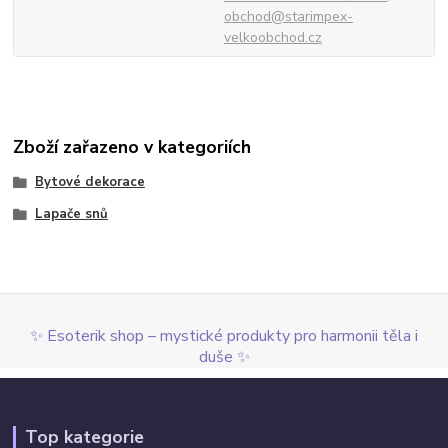
obchod@starimpex-
velkoobchod.cz
Zboží zařazeno v kategoriích
Bytové dekorace
Lapače snů
✨ Esoterik shop – mystické produkty pro harmonii těla i
duše ✨
Top kategorie