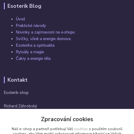
Esoterik Blog
Úvod
Praktické návody
Novinky a zajímavosti na e-shopu
Svíčky, vůně a energie domova
Esoterika a spiritualita
Rytuály a magie
Čakry a energie těla
Kontakt
Esoterik-shop
Richard Záhrobský
+420 737982974
Zpracování cookies
Po-pá 9 - 17h
Náš e-shop a partneři potřebují Váš
souhlas
s použitím souborů
info@esoterik-shop.cz
cookies, aby Vám mohli zobrazovat informace týkající se Vašich