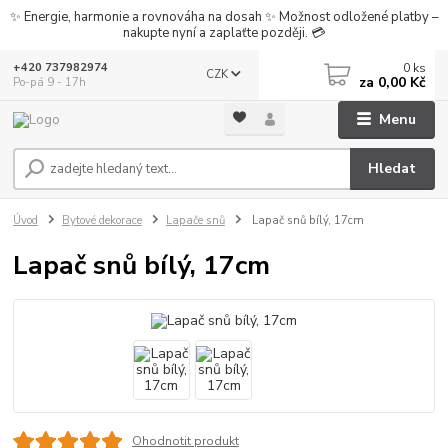
✨ Energie, harmonie a rovnováha na dosah ✨ Možnost odložené platby –
nakupte nyní a zaplaťte později. 💳
0
ks
+420 737982974
CZK
za
0,00 Kč
Po-pá 9 - 17h
Menu
Hledat
Úvod
Bytové dekorace
Lapače snů
Lapač snů bílý, 17cm
Lapač snů bílý, 17cm
Ohodnotit produkt