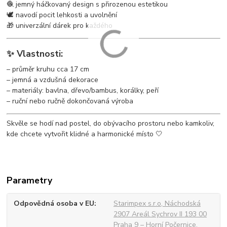
🧶 jemný háčkovaný design s přirozenou estetikou
🕊️ navodí pocit lehkosti a uvolnění
🎁 univerzální dárek pro každého
✨ Vlastnosti:
– průměr kruhu cca 17 cm
– jemná a vzdušná dekorace
– materiály: bavlna, dřevo/bambus, korálky, peří
– ruční nebo ručně dokončovaná výroba
Skvěle se hodí nad postel, do obývacího prostoru nebo kamkoliv,
kde chcete vytvořit klidné a harmonické místo 🤍
Parametry
Odpovědná osoba v EU
Starimpex s.r.o, Náchodská
2907 Areál Sychrov II 193 00
Praha 9 – Horní Počernice,