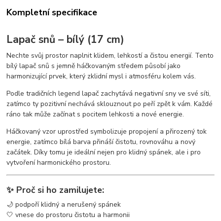
Kompletní specifikace
Lapač snů – bílý (17 cm)
Nechte svůj prostor naplnit klidem, lehkostí a čistou energií. Tento
bílý lapač snů s jemně háčkovaným středem působí jako
harmonizující prvek, který zklidní mysl i atmosféru kolem vás.
Podle tradičních legend lapač zachytává negativní sny ve své síti,
zatímco ty pozitivní nechává sklouznout po peří zpět k vám. Každé
ráno tak může začínat s pocitem lehkosti a nové energie.
Háčkovaný vzor uprostřed symbolizuje propojení a přirozený tok
energie, zatímco bílá barva přináší čistotu, rovnováhu a nový
začátek. Díky tomu je ideální nejen pro klidný spánek, ale i pro
vytvoření harmonického prostoru.
✨ Proč si ho zamilujete:
🌙 podpoří klidný a nerušený spánek
🤍 vnese do prostoru čistotu a harmonii