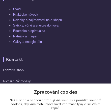
Úvod
Praktické návody
Novinky a zajímavosti na e-shopu
Svíčky, vůně a energie domova
Esoterika a spiritualita
Rytuály a magie
Čakry a energie těla
Kontakt
Esoterik-shop
Richard Záhrobský
+420 737982974
Zpracování cookies
Po-pá 9 - 17h
Náš e-shop a partneři potřebují Váš
souhlas
s použitím souborů
info@esoterik-shop.cz
cookies, aby Vám mohli zobrazovat informace týkající se Vašich
zájmů.