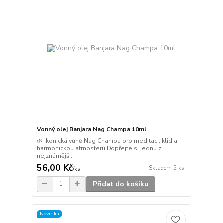
Vonný olej Banjara Nag Champa 10ml
🌿 Ikonická vůně Nag Champa pro meditaci, klid a
harmonickou atmosféru Dopřejte si jednu z
nejznámějš...
56,00 Kč
Skladem 5 ks
/
ks
Přidat do košíku
Novinka