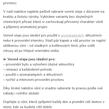
prostoru.
V naší nabídce najdete pečlivě vybrané vonné oleje s důrazem na
kvalitu a čistotu výroby. Vybíráme varianty bez zbytečných
chemických přísad, které si zachovávají přirozený charakter vůně
a příjemný aromatický projev.
Vonné oleje jsou ideální pro použití v
aromalampách
, difuzérech
nebo k provonění interiéru. Stačí pár kapek a váš prostor se naplní
oblíbenou vůní – od sladkých a květinových tónů, přes svěží
citrusy až po hřejivé orientální směsi.
💫
Vonné oleje jsou ideální pro:
– provonění bytu a vytvoření útulné atmosféry
– relaxaci a každodenní pohodu
– použití v aromalampách a difuzérech
– rychlé a intenzivní provonění prostoru
Díky široké nabídce vůní si snadno vyberete tu pravou podle své
nálady i ročního období.
Dopřejte si vůni, která zpříjemní každý den a promění váš domov v
místo, kde se budete cítit dobře.