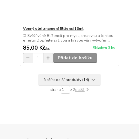
Vonný olej znamení Blíženci 10ml
♊ Svěží vůně Blíženců pro mysl, kreativitu a lehkou
energii Dopřejte si živou a hravou vůni vytvořen...
85,00 Kč
Skladem 3 ks
/
ks
Přidat do košíku
Načíst další produkty (14)
strana
z 2
další