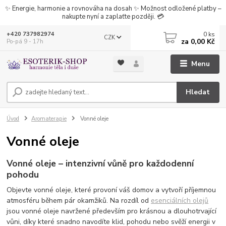
✨ Energie, harmonie a rovnováha na dosah ✨ Možnost odložené platby –
nakupte nyní a zaplaťte později. 💳
0
ks
+420 737982974
CZK
za
0,00 Kč
Po-pá 9 - 17h
Menu
Hledat
Úvod
Aromaterapie
Vonné oleje
Vonné oleje
Vonné oleje – intenzivní vůně pro každodenní
pohodu
Objevte vonné oleje, které provoní váš domov a vytvoří příjemnou
atmosféru během pár okamžiků. Na rozdíl od
esenciálních olejů
jsou vonné oleje navržené především pro krásnou a dlouhotrvající
vůni, díky které snadno navodíte klid, pohodu nebo svěží energii v