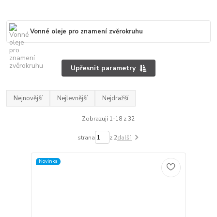
Vonné oleje pro znamení zvěrokruhu
Upřesnit parametry
Nejnovější
Nejlevnější
Nejdražší
Zobrazuji 1-18 z 32
strana
z 2
další
Novinka