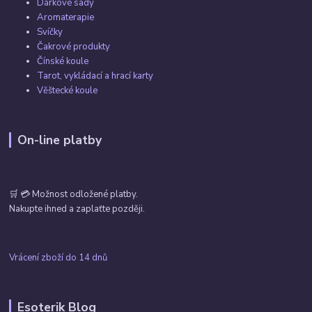
Dárkové sady
Aromaterapie
Svíčky
Čakrové produkty
Čínské koule
Tarot, vykládací a hrací karty
Věštecké koule
On-line platby
🛒 💳 Možnost odložené platby.
Nakupte ihned a zaplaťte později.
Vrácení zboží do 14 dnů
Esoterik Blog