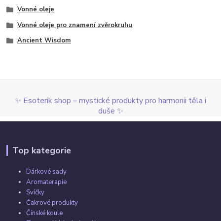
Vonné oleje
Vonné oleje pro znamení zvěrokruhu
Ancient Wisdom
✨ Esoterik shop – mystické produkty pro harmonii těla i
duše ✨
Top kategorie
Dárkové sady
Aromaterapie
Svíčky
Čakrové produkty
Čínské koule