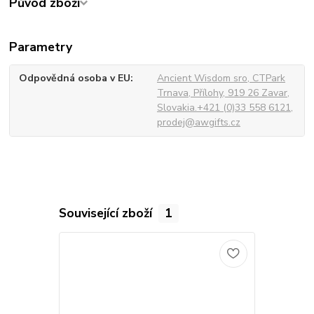
Původ zboží
Parametry
Odpovědná osoba v EU
Ancient Wisdom sro, CTPark
Trnava, Přílohy, 919 26 Zavar,
Slovakia.+421 (0)33 558 6121,
prodej@awgifts.cz
Související zboží
1