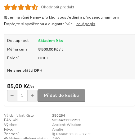
Ohodnotit produkt
♍ Jemná vůně Panny pro klid, soustředění a přirozenou harmonii
Dopřejte si vyváženou a elegantní vůn...
celý popis
Dostupnost
Skladem 9 ks
Měrná cena
8 500,00 Kč / l
Balení
0.01 l
Nejsme plátci DPH
85,00 Kč
/
ks
Přidat do košíku
Výrobní / kat. číslo
380254
EAN kód:
5056422992213
Výrobce:
Ancient Wisdom
Původ:
Anglie
Znamení:
♍ Panna: 23. 8. – 22. 9.
💳 Možnost odložené platby:
ANO