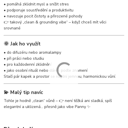
• pomáhá zklidnit mysl a snížit stres
• podporuje soustředění a produktivitu
• navozuje pocit čistoty a přirozené pohody
👉 takový „clean & grounding vibe“ – když chceš mít věci
srovnané
🌞 Jak ho využít
• do difuzéru nebo aromalampy
• při práci nebo studiu
• pro každodenní zklidnění
• jako osobní rituál nebo dárek podle znamení
Stačí pár kapek a prostor se naplní jemnou, harmonickou vůní.
💫 Malý tip navíc
Tohle je hodně „clean“ vůně – 👉 není těžká ani sladká, spíš
elegantní a uklizená… přesně jako vibe Panny ✨