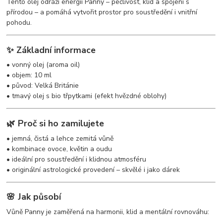
Tento olej odráží energii Panny – pečlivost, klid a spojení s
přírodou – a pomáhá vytvořit prostor pro soustředění i vnitřní
pohodu.
✨ Základní informace
• vonný olej (aroma oil)
• objem: 10 ml
• původ: Velká Británie
• tmavý olej s bio třpytkami (efekt hvězdné oblohy)
🌿 Proč si ho zamilujete
• jemná, čistá a lehce zemitá vůně
• kombinace ovoce, květin a oudu
• ideální pro soustředění i klidnou atmosféru
• originální astrologické provedení – skvělé i jako dárek
🌸 Jak působí
Vůně Panny je zaměřená na harmonii, klid a mentální rovnováhu: