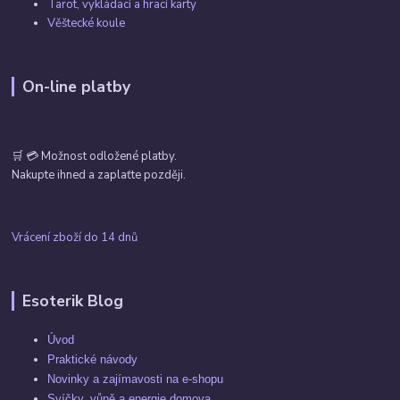
Tarot, vykládací a hrací karty
Věštecké koule
On-line platby
🛒 💳 Možnost odložené platby.
Nakupte ihned a zaplaťte později.
Vrácení zboží do 14 dnů
Esoterik Blog
Úvod
Praktické návody
Novinky a zajímavosti na e-shopu
Svíčky, vůně a energie domova