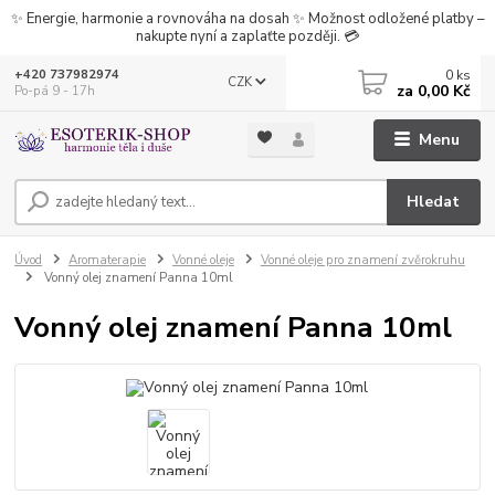
✨ Energie, harmonie a rovnováha na dosah ✨ Možnost odložené platby –
nakupte nyní a zaplaťte později. 💳
0
ks
+420 737982974
CZK
za
0,00 Kč
Po-pá 9 - 17h
Menu
Hledat
Úvod
Aromaterapie
Vonné oleje
Vonné oleje pro znamení zvěrokruhu
Vonný olej znamení Panna 10ml
Vonný olej znamení Panna 10ml