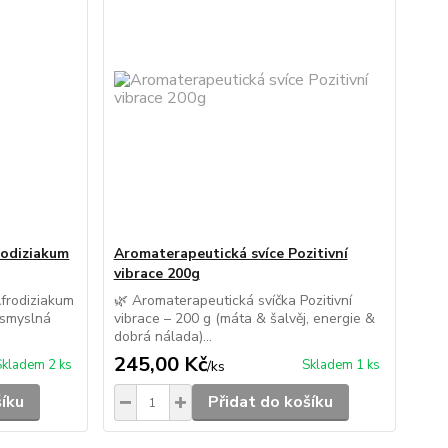
rodiziakum
Aromaterapeutická svíce Pozitivní
vibrace 200g
Afrodiziakum
🌿 Aromaterapeutická svíčka Pozitivní
 smyslná
vibrace – 200 g (máta & šalvěj, energie &
dobrá nálada)...
245,00 Kč
Skladem 2 ks
Skladem 1 ks
/
ks
šíku
Přidat do košíku