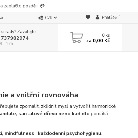
 zaplaťte později. 💳
ÁS
Přihlášení
CZK
 si rady? Zavolejte.
0
ks
 737982974
za
0,00 Kč
9 - 17h
onie a vnitřní rovnováha
řebujete zpomalit, zklidnit mysl a vytvořit harmonické
andule, santalové dřevo nebo kadidlo
pomáhá
ci, mindfulness i každodenní psychohygienu
.