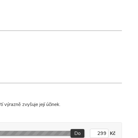
výrazně zvyšuje její účinek.
Do
Kč