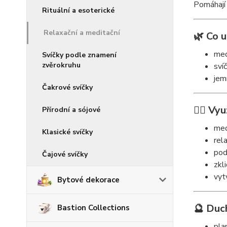
Pomáhají 
Rituální a esoterické
Relaxační a meditační
🌿 Co u
med
Svíčky podle znamení
zvěrokruhu
sví
jem
Čakrové svíčky
🧘‍♀️ Vyu
Přírodní a sójové
med
Klasické svíčky
rel
pod
Čajové svíčky
zkl
vyt
Bytové dekorace
🔮 Duc
Bastion Collections
pla