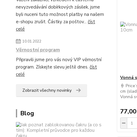
nevyzvedávání dobírkových zásilek, jsme
byli nuceni tuto možnost platby na našem
e-shopu zrušit. Částky za poštov...
číst
celé
10.01.2022
Věrnostní program
Připravili jsme pro vás nový VIP věrnostní
program. Získejte slevu ještě dnes.
číst
celé
Vonná s
🍦 Price
Zobrazit všechny novinky
cm (slad
Vonná sví
77,00
Blog