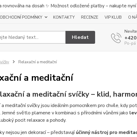
a rovnováha na dosah ✨ Možnost odložené platby – nakupte nyní a
OBCHODNÍ PODMÍNKY
KONTAKTY
RECENZE
VIP KLUB
O N
Nevíte
Hledat
+420
Po-pá 
víčky
Relaxační a meditační
xační a meditační
Relaxační a meditační svíčky – klid, harm
 a meditační svíčky jsou ideálním pomocníkem pro chvíle, kdy pot
. Jemné světlo plamene v kombinaci s přírodními vůněmi jako
lev
luboký pocit relaxace a pohody.
ky nejsou jen dekorací – představují
účinný nástroj pro medita