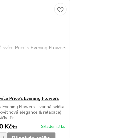
více Price's Evening Flowers
’s Evening Flowers – vonná svíčka
(květinová elegance & relaxace)
čka Pr...
0 Kč
Skladem 3 ks
/
ks