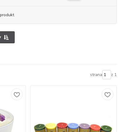
produkt
y
strana
z 1