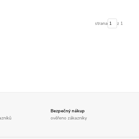
strana
z 1
Bezpečný nákup
azníků
ověřeno zákazníky