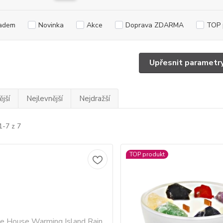
adem
Novinka
Akce
Doprava ZDARMA
TOP 
Upřesnit parametr
jší
Nejlevnější
Nejdražší
1-7 z 7
TOP produkt