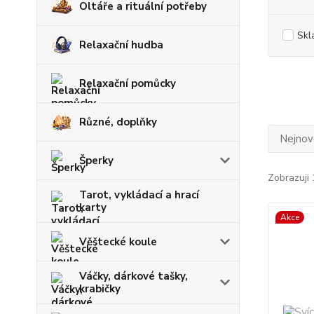
Oltáře a rituální potřeby
Skl
Relaxační hudba
Relaxační pomůcky
Různé, doplňky
Nejnově
Šperky
Zobrazuji 
Tarot, vykládací a hrací
karty
Akce
Věštecké koule
Váčky, dárkové tašky,
krabičky