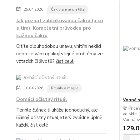
25.04.2026
Čakry a energie těla
Jak poznat zablokovanou čakru (a co
s tím): Kompletní průvodce pro
každou čakru
Cítíte dlouhodobou únavu, vnitřní neklid
nebo se vám opakují stejné problémy ve
vztazích či životě?
číst celé
10.04.2026
Rituály a magie
Domácí očistný rituál
Vonná s
🌸 Price
Tenhle článek ti ukáže jednoduchý, ale
ve skle 
účinný očistný rituál, který zvládne úplně
Vonná sví
každý.
číst celé
129,0