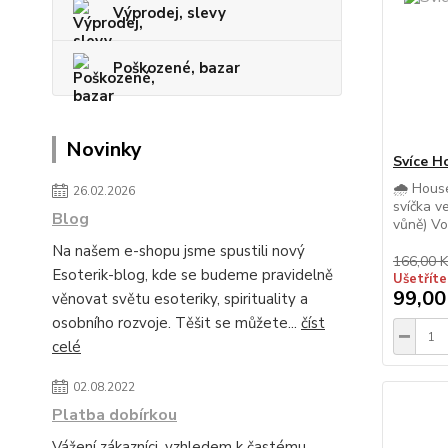
Výprodej, slevy
Poškozené, bazar
Novinky
Svíce H
🌧️ Hous
26.02.2026
svíčka v
Blog
vůně) Vo
Na našem e-shopu jsme spustili nový
166,00 K
Esoterik-blog, kde se budeme pravidelně
Ušetříte
99,00
věnovat světu esoteriky, spirituality a
osobního rozvoje. Těšit se můžete...
číst
celé
02.08.2022
Platba dobírkou
Vážení zákazníci, vzhledem k častému