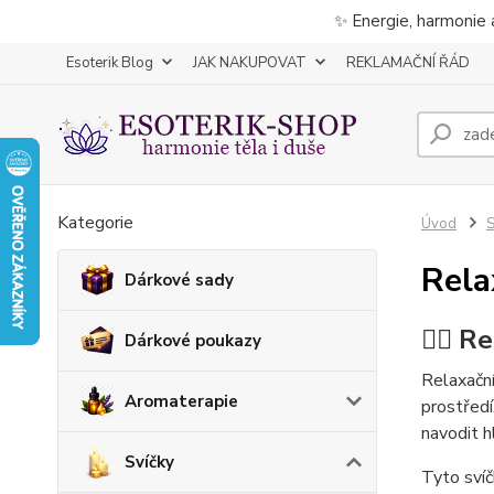
✨ Energie, harmonie 
Esoterik Blog
JAK NAKUPOVAT
REKLAMAČNÍ ŘÁD
Kategorie
Úvod
S
Rela
Dárkové sady
🧘‍♀️ 
Dárkové poukazy
Relaxační
Aromaterapie
prostředí
navodit h
Svíčky
Tyto svíč