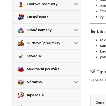
Čakrové produkty
pom
čak
využ
Čínské koule
Drahé kameny
🌬️ Jak
lev
Duchovní předměty
san
kad
Kyvadla
yla
Meditační polštáře
💡 Tip 
Zapalte s
Náramky
Japa Mala
Cena: