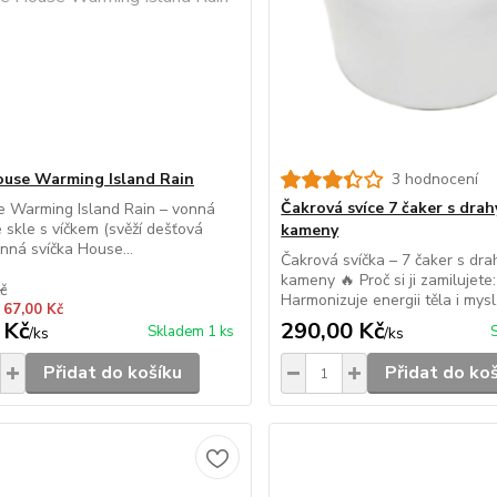
ouse Warming Island Rain
3 hodnocení
Čakrová svíce 7 čaker s dra
e Warming Island Rain – vonná
e skle s víčkem (svěží dešťová
kameny
nná svíčka House...
Čakrová svíčka – 7 čaker s dra
kameny 🔥 Proč si ji zamilujete:
č
Harmonizuje energii těla i mysl.
 67,00 Kč
 Kč
290,00 Kč
Skladem 1 ks
/
ks
/
ks
Přidat do košíku
Přidat do ko