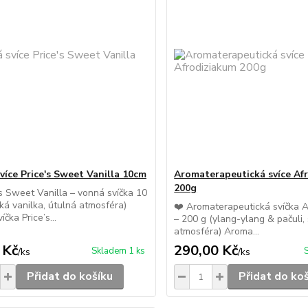
více Price's Sweet Vanilla 10cm
Aromaterapeutická svíce Af
200g
’s Sweet Vanilla – vonná svíčka 10
ká vanilka, útulná atmosféra)
❤️ Aromaterapeutická svíčka 
čka Price’s...
– 200 g (ylang-ylang & pačuli,
atmosféra) Aroma...
 Kč
290,00 Kč
Skladem 1 ks
/
ks
/
ks
Přidat do košíku
Přidat do ko