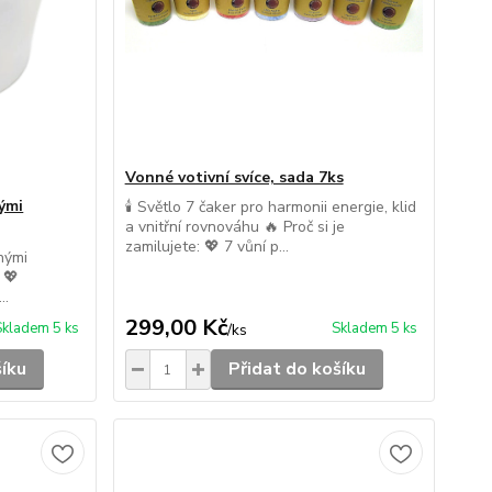
Vonné votivní svíce, sada 7ks
hými
🕯️ Světlo 7 čaker pro harmonii energie, klid
a vnitřní rovnováhu 🔥 Proč si je
zamilujete: 💖 7 vůní p...
hými
 💖
..
299,00 Kč
Skladem 5 ks
Skladem 5 ks
/
ks
šíku
Přidat do košíku