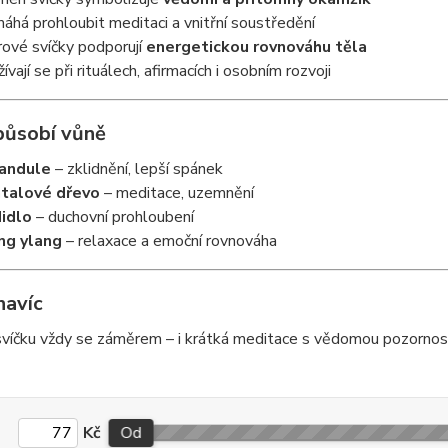
áhá prohloubit meditaci a vnitřní soustředění
rové svíčky podporují
energetickou rovnováhu těla
ívají se při rituálech, afirmacích i osobním rozvoji
 působí vůně
andule
– zklidnění, lepší spánek
talové dřevo
– meditace, uzemnění
idlo
– duchovní prohloubení
ng ylang
– relaxace a emoční rovnováha
navíc
víčku vždy se záměrem – i krátká meditace s vědomou pozorností 
Kč
Od