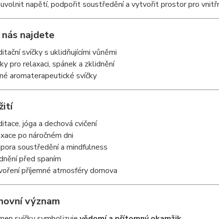
uvolnit napětí, podpořit soustředění a vytvořit prostor pro vnitřní
 nás najdete
itační svíčky s uklidňujícími vůněmi
čky pro relaxaci, spánek a zklidnění
né aromaterapeutické svíčky
žití
itace, jóga a dechová cvičení
axace po náročném dni
pora soustředění a mindfulness
idnění před spaním
voření příjemné atmosféry domova
hovní význam
men svíčky symbolizuje
vědomí a přítomný okamžik