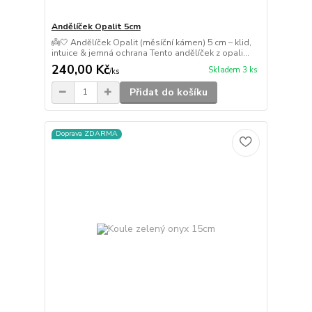
Andělíček Opalit 5cm
👼🤍 Andělíček Opalit (měsíční kámen) 5 cm – klid,
intuice & jemná ochrana Tento andělíček z opali...
240,00 Kč
Skladem 3 ks
/
ks
Přidat do košíku
Doprava ZDARMA