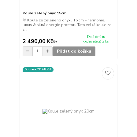
Koule zelený onyx 15cm
💚 Koule ze zeleného onyxu 15 cm – harmonie,
luxus & silná energie prostoru Tato velká koule ze
z...
Do 5 dnů (u
2 490,00 Kč
dodavatele) 2 ks
/
ks
Přidat do košíku
Doprava ZDARMA