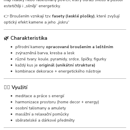
estetičtěji i „silněji“ energeticky.
👉 Broušením vznikají tzv.
fasety (lesklé plošky)
, které zvyšují
optický efekt kamene a jeho „jiskru“
🌿 Charakteristika
přírodní kameny
opracované broušením a leštěním
zvýrazněná barva, kresba a lesk
různé tvary: koule, pyramidy, srdce, špičky, figurky
každý kus je
originál (unikátní struktura)
kombinace dekorace + energetického nástroje
🧘‍♀️ Využití
meditace a práce s energií
harmonizace prostoru (home decor + energy)
osobní talismany a amulety
masážní a relaxační pomůcky
sběratelské a dárkové předměty