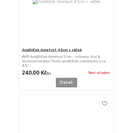
Andělíček Ametyst 4,5cm + váček
👼💜 Andělíček Ametyst 5 cm – ochrana, klid &
duchovní vedení Tento andělíček z ametystu (cca
4,5–...
240,00 Kč
Není skladem
/
ks
Detail