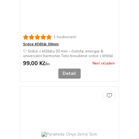
1 hodnocení
Srdce Křišťál 30mm
🤍 Srdce z křišťálu 30 mm – čistota, energie &
univerzální harmonie Toto broušené srdce z křišťál...
99,00 Kč
Není skladem
/
ks
Detail