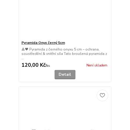
Pyramida Onyx černý 5cm
🔺🖤 Pyramida z černého onyxu 5 cm – ochrana,
soustředění & vnitřní síla Tato broušená pyramida z
...
120,00 Kč
Není skladem
/
ks
Detail