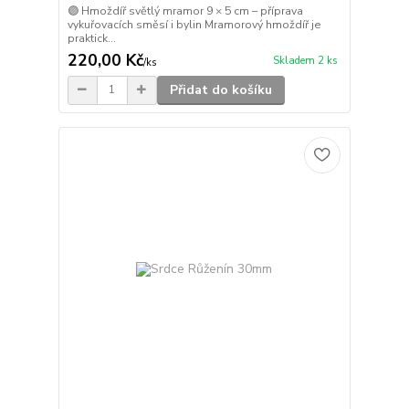
🟣 Hmoždíř světlý mramor 9 × 5 cm – příprava
vykuřovacích směsí i bylin Mramorový hmoždíř je
praktick...
220,00 Kč
Skladem 2 ks
/
ks
Přidat do košíku