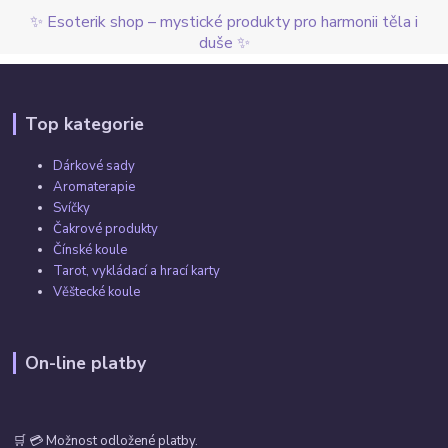
✨ Esoterik shop – mystické produkty pro harmonii těla i
duše ✨
Top kategorie
Dárkové sady
Aromaterapie
Svíčky
Čakrové produkty
Čínské koule
Tarot, vykládací a hrací karty
Věštecké koule
On-line platby
🛒 💳 Možnost odložené platby.