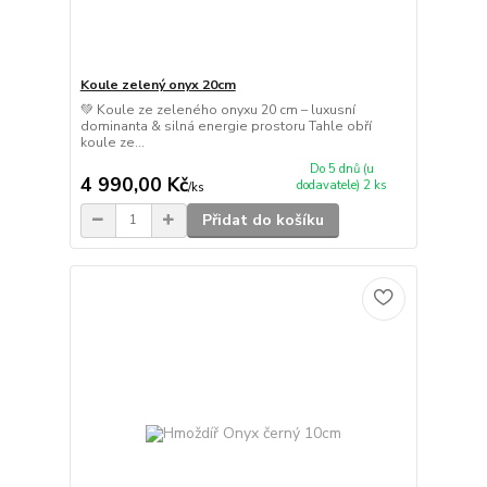
Koule zelený onyx 20cm
💚 Koule ze zeleného onyxu 20 cm – luxusní
dominanta & silná energie prostoru Tahle obří
koule ze...
Do 5 dnů (u
4 990,00 Kč
dodavatele) 2 ks
/
ks
Přidat do košíku