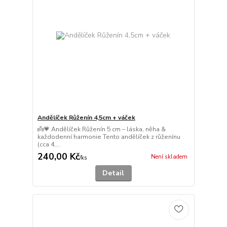
Andělíček Růženín 4,5cm + váček
👼💗 Andělíček Růženín 5 cm – láska, něha &
každodenní harmonie Tento andělíček z růženínu
(cca 4,...
240,00 Kč
Není skladem
/
ks
Detail