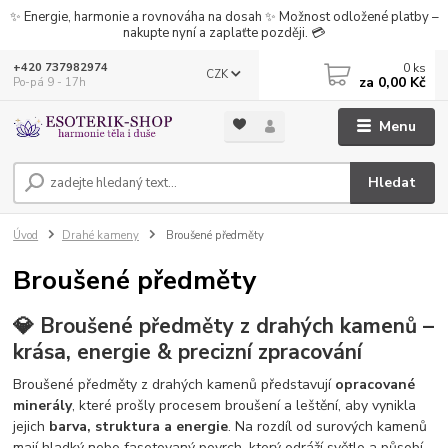
✨ Energie, harmonie a rovnováha na dosah ✨ Možnost odložené platby –
nakupte nyní a zaplaťte později. 💳
0
ks
+420 737982974
CZK
za
0,00 Kč
Po-pá 9 - 17h
Menu
Hledat
Úvod
Drahé kameny
Broušené předměty
Broušené předměty
💎 Broušené předměty z drahých kamenů –
krása, energie & precizní zpracování
Broušené předměty z drahých kamenů představují
opracované
minerály
, které prošly procesem broušení a leštění, aby vynikla
jejich
barva, struktura a energie
. Na rozdíl od surových kamenů
mají hladký nebo fasetovaný povrch, který odráží světlo a působí