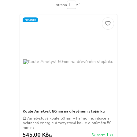
strana
z 1
Novinka
Koule Ametyst 50mm na dřevěném stojánku
🔮 Ametystová koule 50 mm – harmonie, intuice a
ochranná energie Ametystová koule o průměru 50
mm na...
545,00 Kč
Skladem 1 ks
/
ks