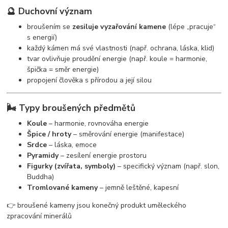
🔮 Duchovní význam
broušením se
zesiluje vyzařování kamene
(lépe „pracuje“
s energií)
každý kámen má své vlastnosti (např. ochrana, láska, klid)
tvar ovlivňuje proudění energie (např. koule = harmonie,
špička = směr energie)
propojení člověka s přírodou a její silou
🌬️ Typy broušených předmětů
Koule
– harmonie, rovnováha energie
Špice / hroty
– směrování energie (manifestace)
Srdce
– láska, emoce
Pyramidy
– zesílení energie prostoru
Figurky (zvířata, symboly)
– specifický význam (např. slon,
Buddha)
Tromlované kameny
– jemně leštěné, kapesní
👉 broušené kameny jsou konečný produkt uměleckého
zpracování minerálů