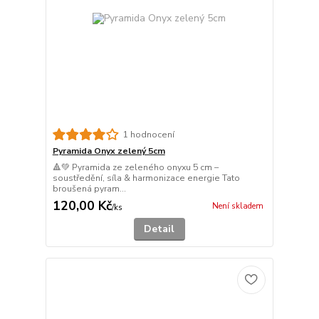
1 hodnocení
Pyramida Onyx zelený 5cm
🔺💚 Pyramida ze zeleného onyxu 5 cm –
soustředění, síla & harmonizace energie Tato
broušená pyram...
120,00 Kč
Není skladem
/
ks
Detail