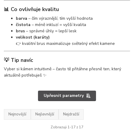
📊 Co ovlivňuje kvalitu
barva
– čím výraznější, tím vyšší hodnota
čistota
– méně inkluzí = vyšší kvalita
brus
– správné úhly = lepší lesk
velikost (karáty)
👉 kvalitní brus maximalizuje světelný efekt kamene
💡 Tip navíc
Vyber si kámen intuitivně – často tě přitáhne přesně ten, který
aktuálně potřebuješ ✨
Upřesnit parametry
Nejnovější
Nejlevnější
Nejdražší
Zobrazuji 1-17 z 17