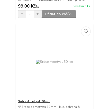
harmonie Toto broušené srdce z fluoritu (cca 30 m...
99,00 Kč
Skladem 5 ks
/
ks
Přidat do košíku
Srdce Ametyst 30mm
💜 Srdce z ametystu 30 mm – klid, ochrana &