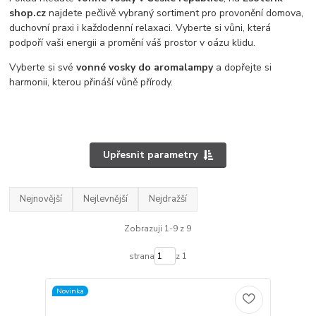
shop.cz
najdete pečlivě vybraný sortiment pro provonění domova,
duchovní praxi i každodenní relaxaci. Vyberte si vůni, která
podpoří vaši energii a promění váš prostor v oázu klidu.
Vyberte si své
vonné vosky do aromalampy
a dopřejte si
harmonii, kterou přináší vůně přírody.
Upřesnit parametry
Nejnovější
Nejlevnější
Nejdražší
Zobrazuji 1-9 z 9
strana
z 1
Novinka