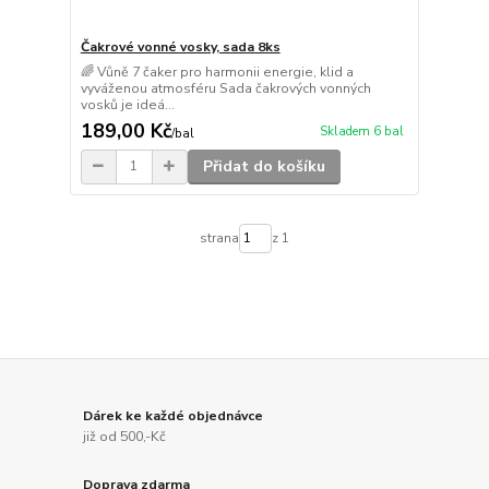
Čakrové vonné vosky, sada 8ks
🌈 Vůně 7 čaker pro harmonii energie, klid a
vyváženou atmosféru Sada čakrových vonných
vosků je ideá...
189,00 Kč
Skladem 6 bal
/
bal
Přidat do košíku
strana
z 1
Dárek ke každé objednávce
již od 500,-Kč
Doprava zdarma