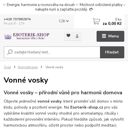
✨ Energie, harmonie a rovnováha na dosah ✨ Možnost odložené platby –
nakupte nyní a zaplaťte později. 💳
0
ks
+420 737982974
CZK
za
0,00 Kč
Po-pá 9 - 17h
Menu
Hledat
Úvod
Aromaterapie
Vonné vosky
Vonné vosky
Vonné vosky – přírodní vůně pro harmonii domova
Objevte jedinečné
vonné vosky
, které promění váš domov v místo
klidu, pohody a pozitivní energie. Na
Esoterik-shop.cz
pro vás
vybíráme kvalitní vonné vosky vhodné pro aromalampy, rituály i
každodenní provonění interiéru. Pokud hledáte způsob, jak vytvořit
harmonickou atmosféru, očistit prostor nebo podpořit meditaci,