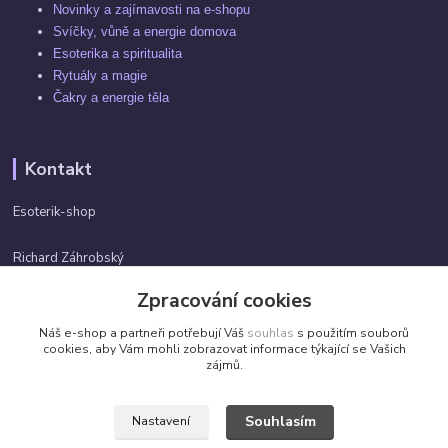
Novinky a zajímavosti na e-shopu
Svíčky, vůně a energie domova
Esoterika a spiritualita
Rytuály a magie
Čakry a energie těla
Kontakt
Esoterik-shop
Richard Záhrobský
+420 737982974
Zpracování cookies
Po-pá 9 - 17h
Náš e-shop a partneři potřebují Váš
souhlas
s použitím souborů
info@esoterik-shop.cz
cookies, aby Vám mohli zobrazovat informace týkající se Vašich
zájmů.
Souhlasím
Nastavení