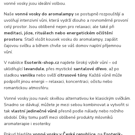
vonné vosky jsou ideální volbou.
Naše
vonné vosky do aromalampy
se postupně rozpouštějí a
uvolňují intenzivní vůni, která vydrží dlouho a rovnoměrně provoní
celý prostor. Jsou oblíbené nejen pro relaxaci, ale také při
meditaci, józe, rituálech nebo energetickém očištění
prostoru
. Stačí vložit kousek vosku do aromalampy, zapálit
čajovou svíčku a během chvíle se váš domov naplní příjemnou
vůní.
V nabídce
Esoterik-shop.cz
najdete široký výběr vůní – od
uklidňující
levandule
, přes mystické
santalové dřevo
, až po
sladkou
vanilku
nebo svěží
citrusové tóny
. Každá vůně může
podpořit jinou energii – relaxaci, koncentraci, očistu nebo
romantickou atmosféru.
Vonné vosky jsou navíc skvělou alternativou ke klasickým svíčkám.
Snadno se dávkují, můžete je mezi sebou kombinovat a vytvořit si
tak
vlastní jedinečné vůně
přesně podle nálady nebo ročního
období. Díky tomu patří mezi oblíbené produkty milovníků
aromaterapie i esoteriky.
Pokud hledáte
vonné vosky v České republice
, na
Esoterik-