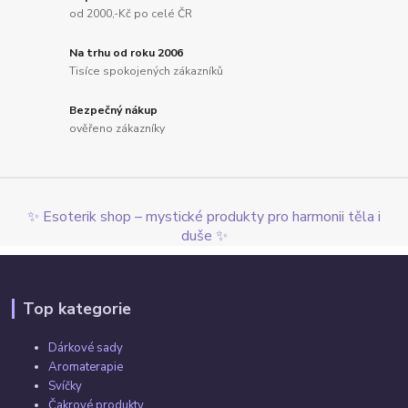
od 2000,-Kč po celé ČR
Na trhu od roku 2006
Tisíce spokojených zákazníků
Bezpečný nákup
ověřeno zákazníky
✨ Esoterik shop – mystické produkty pro harmonii těla i
duše ✨
Top kategorie
Dárkové sady
Aromaterapie
Svíčky
Čakrové produkty