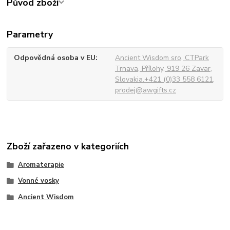
Původ zboží
Parametry
Odpovědná osoba v EU
Ancient Wisdom sro, CTPark
Trnava, Přílohy, 919 26 Zavar,
Slovakia.+421 (0)33 558 6121,
prodej@awgifts.cz
Zboží zařazeno v kategoriích
Aromaterapie
Vonné vosky
Ancient Wisdom