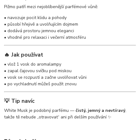
Pižmo patří mezi nejoblíbenější parfémové vůně:
• navozuje pocit klidu a pohody
• působí hřejivě a uvolňujícím dojmem
• dodává prostoru jemnou eleganci
• vhodné pro relaxaci i večerní atmosféru
🔥 Jak používat
• vlož 1 vosk do aromalampy
• zapal čajovou svíčku pod miskou
• vosk se rozpustí a začne uvolňovat vůni
• po vychladnutí můžeš použít znovu
💡 Tip navíc
White Musk je podobný parfému —
čistý, jemný a nevtíravý
,
takže tě nebude „otravovat“ ani při delším používání ✨