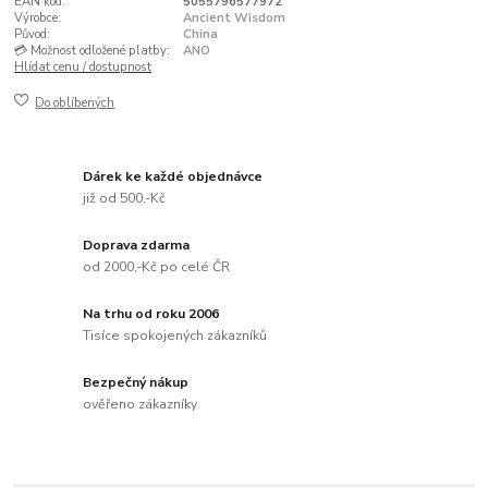
EAN kód:
5055796577972
Výrobce:
Ancient Wisdom
Původ:
China
💳 Možnost odložené platby:
ANO
Hlídat cenu / dostupnost
Do oblíbených
Dárek ke každé objednávce
již od 500,-Kč
Doprava zdarma
od 2000,-Kč po celé ČR
Na trhu od roku 2006
Tisíce spokojených zákazníků
Bezpečný nákup
ověřeno zákazníky