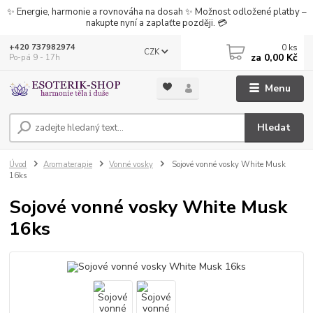
✨ Energie, harmonie a rovnováha na dosah ✨ Možnost odložené platby –
nakupte nyní a zaplaťte později. 💳
0
ks
+420 737982974
CZK
za
0,00 Kč
Po-pá 9 - 17h
Menu
Hledat
Úvod
Aromaterapie
Vonné vosky
Sojové vonné vosky White Musk
16ks
Sojové vonné vosky White Musk
16ks