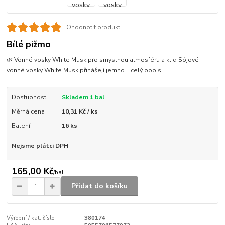
Ohodnotit produkt
Bílé pižmo
🌿 Vonné vosky White Musk pro smyslnou atmosféru a klid Sójové
vonné vosky White Musk přinášejí jemno...
celý popis
Dostupnost
Skladem 1 bal
Měrná cena
10,31 Kč / ks
Balení
16 ks
Nejsme plátci DPH
165,00 Kč
/
bal
Přidat do košíku
Výrobní / kat. číslo
380174