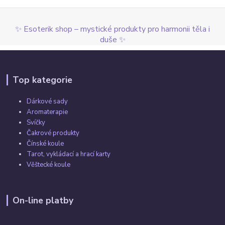
✨ Esoterik shop – mystické produkty pro harmonii těla i
duše ✨
Top kategorie
Dárkové sady
Aromaterapie
Svíčky
Čakrové produkty
Čínské koule
Tarot, vykládací a hrací karty
Věštecké koule
On-line platby