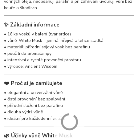
vonných olejů, neobsahují parafín a při zahřívání uvolňují vůni bez
kouře a škodlivin.
✨ Základní informace
• 16 ks vosků v balení (tvar srdce)
• vůně: White Musk – jemná, hřejivá a lehce sladká
• materiál: přírodní sójový vosk bez parafínu
• použití do aromalampy
• intenzivní a rychlé provonění prostoru
• výrobce: Ancient Wisdom
❤️ Proč si je zamilujete
• elegantní a univerzální vůně
• čisté provonění bez spalování
• přírodní složení bez parafínu
• dlouhá výdrž vůně
• ideální pro každodenní použití
🌿 Účinky vůně White Musk