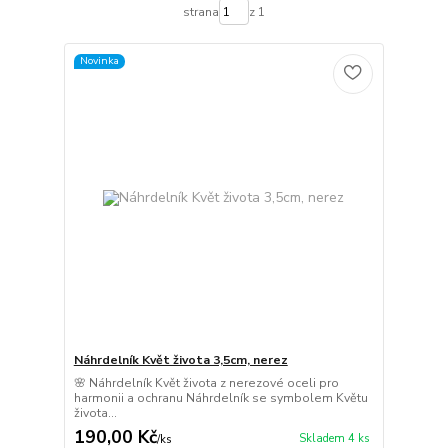
strana
z 1
Novinka
Náhrdelník Květ života 3,5cm, nerez
🌸 Náhrdelník Květ života z nerezové oceli pro
harmonii a ochranu Náhrdelník se symbolem Květu
života...
190,00 Kč
Skladem 4 ks
/
ks