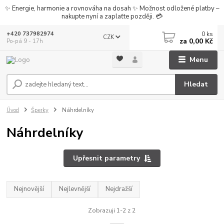
✨ Energie, harmonie a rovnováha na dosah ✨ Možnost odložené platby –
nakupte nyní a zaplaťte později. 💳
0
ks
+420 737982974
CZK
za
0,00 Kč
Po-pá 9 - 17h
Menu
Hledat
Úvod
Šperky
Náhrdelníky
Náhrdelníky
Upřesnit parametry
Nejnovější
Nejlevnější
Nejdražší
Zobrazuji 1-2 z 2