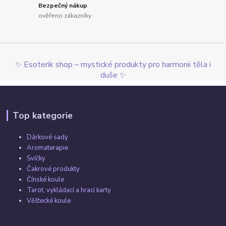
Bezpečný nákup
ověřeno zákazníky
✨ Esoterik shop – mystické produkty pro harmonii těla i
duše ✨
Top kategorie
Dárkové sady
Aromaterapie
Svíčky
Čakrové produkty
Čínské koule
Tarot, vykládací a hrací karty
Věštecké koule