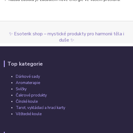
✨ Esoterik shop – mystické produkty pro harmonii těla i
duše ✨
Top kategorie
Dárkové sady
Aromaterapie
Svíčky
Čakrové produkty
Čínské koule
Tarot, vykládací a hrací karty
Věštecké koule