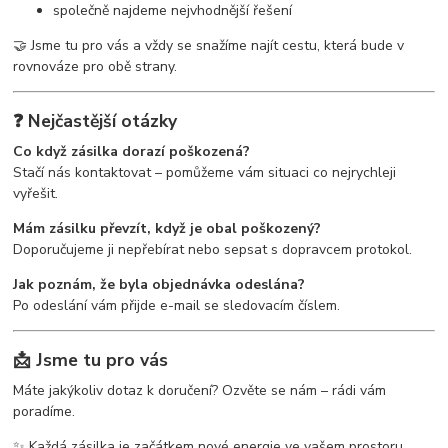
společně najdeme nejvhodnější řešení
🤝 Jsme tu pro vás a vždy se snažíme najít cestu, která bude v
rovnováze pro obě strany.
❓ Nejčastější otázky
Co když zásilka dorazí poškozená?
Stačí nás kontaktovat – pomůžeme vám situaci co nejrychleji
vyřešit.
Mám zásilku převzít, když je obal poškozený?
Doporučujeme ji nepřebírat nebo sepsat s dopravcem protokol.
Jak poznám, že byla objednávka odeslána?
Po odeslání vám přijde e-mail se sledovacím číslem.
📩 Jsme tu pro vás
Máte jakýkoliv dotaz k doručení? Ozvěte se nám – rádi vám
poradíme.
✨ Každá zásilka je začátkem nové energie ve vašem prostoru.