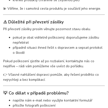
křehké produkty chráníme se zvýšenou péčí
💫 Věříme, že i samotná cesta produktu je součástí jeho energie.
⚠️ Důležité při převzetí zásilky
Při převzetí zásilky prosím věnujte pozornost stavu obalu.
pokud je obal viditelně poškozený, doporučujeme zásilku
nepřebírat
případně situaci ihned řešit s dopravcem a sepsat protokol
o škodě
Pokud poškození zjistíte až po rozbalení, kontaktujte nás co
nejdříve – rádi vám pomůžeme vše uvést do pořádku.
👉 Včasné nahlášení dopravci pomůže, aby řešení proběhlo co
nejrychleji a bez komplikací.
💡 Co dělat v případě problému?
napište nám e-mail nebo využijte kontaktní formulář
přiložte fotografii poškození