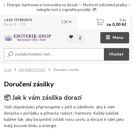
✨ Energie, harmonie a rovnováha na dosah ✨ Možnost odložené platby –
nakupte nyní a zaplaťte později. 💳
0
ks
+420 737982974
CZK
za
0,00 Kč
Po-pá 9 - 17h
Menu
Hledat
Úvod
JAK NAKUPOVAT
Doručení zásilky
Doručení zásilky
📦 Jak k vám zásilka dorazí
Vaši objednávku připravujeme s péčí a záměrem, aby k vám
dorazila v pořádku a přinesla radost i harmonii. Každý balíček
balíme tak, aby bezpečně zvládl svou cestu a dorazil k vám jako
malý kousek klidu a energie.