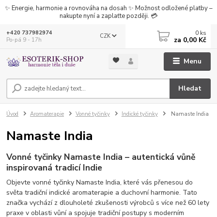
✨ Energie, harmonie a rovnováha na dosah ✨ Možnost odložené platby –
nakupte nyní a zaplaťte později. 💳
0
ks
+420 737982974
CZK
za
0,00 Kč
Po-pá 9 - 17h
Menu
Hledat
Úvod
Aromaterapie
Vonné tyčinky
Indické tyčinky
Namaste India
Namaste India
Vonné tyčinky Namaste India – autentická vůně
inspirovaná tradicí Indie
Objevte vonné tyčinky Namaste India, které vás přenesou do
světa tradiční indické aromaterapie a duchovní harmonie. Tato
značka vychází z dlouholeté zkušenosti výrobců s více než 60 lety
praxe v oblasti vůní a spojuje tradiční postupy s moderním