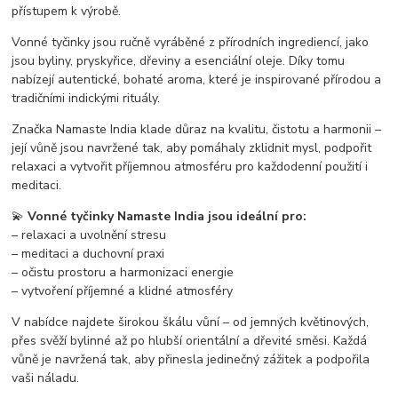
přístupem k výrobě.
Vonné tyčinky jsou ručně vyráběné z přírodních ingrediencí, jako
jsou byliny, pryskyřice, dřeviny a esenciální oleje. Díky tomu
nabízejí autentické, bohaté aroma, které je inspirované přírodou a
tradičními indickými rituály.
Značka Namaste India klade důraz na kvalitu, čistotu a harmonii –
její vůně jsou navržené tak, aby pomáhaly zklidnit mysl, podpořit
relaxaci a vytvořit příjemnou atmosféru pro každodenní použití i
meditaci.
💫
Vonné tyčinky Namaste India jsou ideální pro:
– relaxaci a uvolnění stresu
– meditaci a duchovní praxi
– očistu prostoru a harmonizaci energie
– vytvoření příjemné a klidné atmosféry
V nabídce najdete širokou škálu vůní – od jemných květinových,
přes svěží bylinné až po hlubší orientální a dřevité směsi. Každá
vůně je navržená tak, aby přinesla jedinečný zážitek a podpořila
vaši náladu.