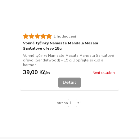
1 hodnocení
Vonné tyčinky Namaste Mandala Masala
Santalové dřevo 15g
Vonné tyčinky Namaste Masala Mandala Santalové
dřevo (Sandalwood) – 15 g Dopřejte si klid a
harmonii...
39,00 Kč
Není skladem
/
ks
Detail
strana
z 1