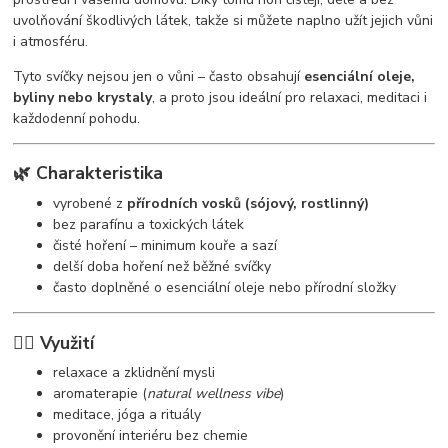
uvolňování škodlivých látek, takže si můžete naplno užít jejich vůni
i atmosféru.
Tyto svíčky nejsou jen o vůni – často obsahují
esenciální oleje,
byliny nebo krystaly
, a proto jsou ideální pro relaxaci, meditaci i
každodenní pohodu.
🌿 Charakteristika
vyrobené z
přírodních vosků (sójový, rostlinný)
bez parafínu a toxických látek
čisté hoření – minimum kouře a sazí
delší doba hoření než běžné svíčky
často doplněné o esenciální oleje nebo přírodní složky
🧘‍♀️ Využití
relaxace a zklidnění mysli
aromaterapie (
natural wellness vibe
)
meditace, jóga a rituály
provonění interiéru bez chemie