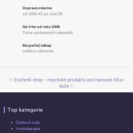
Doprava zdarma
od 2000,-Kč po celé ČR
Na trhu od roku 2006
Tisíce spokojených zákazníků
Bezpečný nákup
ověřeno zákazníky
✨ Esoterik shop – mystické produkty pro harmonii těla i
duše ✨
Top kategorie
Dárkové sady
Aromaterapie