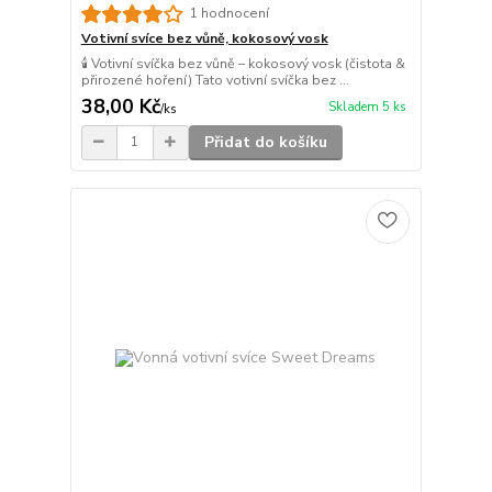
1 hodnocení
Votivní svíce bez vůně, kokosový vosk
🕯️ Votivní svíčka bez vůně – kokosový vosk (čistota &
přirozené hoření) Tato votivní svíčka bez ...
38,00 Kč
Skladem 5 ks
/
ks
Přidat do košíku