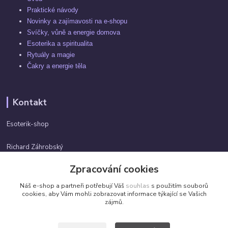
Praktické návody
Novinky a zajímavosti na e-shopu
Svíčky, vůně a energie domova
Esoterika a spiritualita
Rytuály a magie
Čakry a energie těla
Kontakt
Esoterik-shop
Richard Záhrobský
+420 737982974
Zpracování cookies
Po-pá 9 - 17h
Náš e-shop a partneři potřebují Váš
souhlas
s použitím souborů
info@esoterik-shop.cz
cookies, aby Vám mohli zobrazovat informace týkající se Vašich
zájmů.