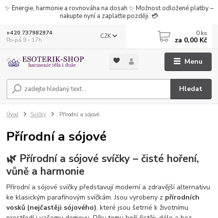
✨ Energie, harmonie a rovnováha na dosah ✨ Možnost odložené platby –
nakupte nyní a zaplaťte později. 💳
0
ks
+420 737982974
CZK
za
0,00 Kč
Po-pá 9 - 17h
Menu
Hledat
Úvod
Svíčky
Přírodní a sójové
Přírodní a sójové
🌿 Přírodní a sójové svíčky – čisté hoření,
vůně a harmonie
Přírodní a sójové svíčky představují moderní a zdravější alternativu
ke klasickým parafínovým svíčkám. Jsou vyrobeny z
přírodních
vosků (nejčastěji sójového)
, které jsou šetrné k životnímu
prostředí i vašemu domovu. Díky tomu hoří čistěji, déle a bez