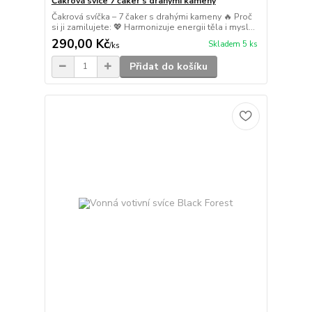
Čakrová svíce 7 čaker s drahými kameny
Čakrová svíčka – 7 čaker s drahými kameny 🔥 Proč
si ji zamilujete: 💖 Harmonizuje energii těla i mysl...
290,00 Kč
Skladem 5 ks
/
ks
Přidat do košíku