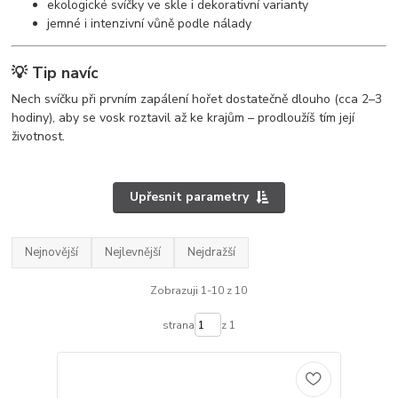
ekologické svíčky ve skle i dekorativní varianty
jemné i intenzivní vůně podle nálady
💡 Tip navíc
Nech svíčku při prvním zapálení hořet dostatečně dlouho (cca 2–3
hodiny), aby se vosk roztavil až ke krajům – prodloužíš tím její
životnost.
Upřesnit parametry
Nejnovější
Nejlevnější
Nejdražší
Zobrazuji 1-10 z 10
strana
z 1