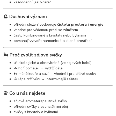
každodenní „self-care“
🔮 Duchovní význam
přírodní složení podporuje
čistotu prostoru i energie
vhodné pro vědomou práci se záměrem
často kombinované s krystaly nebo bylinami
pomáhají vytvořit harmonické a klidné prostředí
🌬️ Proč zvolit sójové svíčky
🌱 ekologické a obnovitelné (ze sójových bobů)
🔥 hoří pomaleji → vydrží déle
🌬️ méně kouře a sazí → vhodné i pro citlivé osoby
🌸 lépe drží vůni → intenzivnější zážitek
🌸 Co u nás najdete
sójové aromaterapeutické svíčky
přírodní svíčky s esenciálními oleji
svíčky s krystaly a bylinami