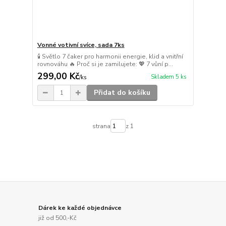
Vonné votivní svíce, sada 7ks
🕯️ Světlo 7 čaker pro harmonii energie, klid a vnitřní
rovnováhu 🔥 Proč si je zamilujete: 💖 7 vůní p...
299,00 Kč
Skladem 5 ks
/
ks
Přidat do košíku
strana
z 1
Dárek ke každé objednávce
již od 500,-Kč