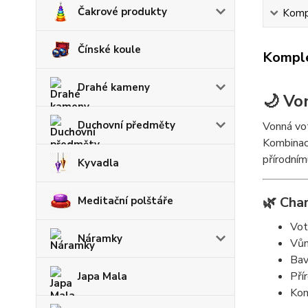
Čakrové produkty
Kompl
Čínské koule
Komple
Drahé kameny
🌙 Vo
Duchovní předměty
Vonná vot
Kombina
přírodním
Kyvadla
🌿 Char
Meditační polštáře
Vot
Náramky
Vů
Bav
Pří
Japa Mala
Kom