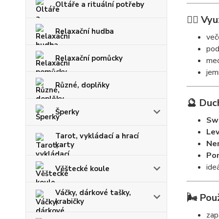
Oltáře a rituální potřeby
🧘‍♀️ Vyu
Relaxační hudba
več
pod
Relaxační pomůcky
med
jem
Různé, doplňky
🔮 Duc
Šperky
Sw
Le
Tarot, vykládací a hrací
Ner
karty
Po
ide
Věštecké koule
Váčky, dárkové tašky,
🌬️ Použ
krabičky
zap