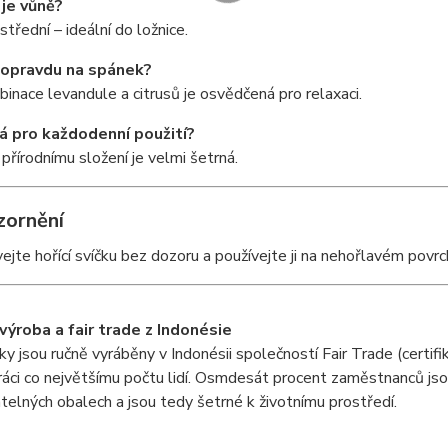
 je vůně?
střední – ideální do ložnice.
opravdu na spánek?
inace levandule a citrusů je osvědčená pro relaxaci.
á pro každodenní použití?
 přírodnímu složení je velmi šetrná.
zornění
jte hořící svíčku bez dozoru a používejte ji na nehořlavém povrc
 výroba a fair trade z Indonésie
ky jsou ručně vyráběny v Indonésii společností Fair Trade (certi
ráci co největšímu počtu lidí. Osmdesát procent zaměstnanců jso
telných obalech a jsou tedy šetrné k životnímu prostředí.