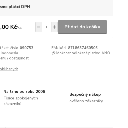
sme plátci DPH
,00 Kč
Přidat do košíku
/
ks
/ kat. číslo
090753
EAN kód:
8718657460505
Indonesia
💳 Možnost odložené platby:
ANO
cenu / dostupnost
oblíbených
Na trhu od roku 2006
Bezpečný nákup
Tisíce spokojených
ověřeno zákazníky
zákazníků