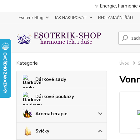
✨ Energie, harmonie 
Esoterik Blog
JAK NAKUPOVAT
REKLAMAČNÍ ŘÁD
Kategorie
Úvod
S
Vonn
Dárkové sady
Dárkové poukazy
Aromaterapie
Svíčky