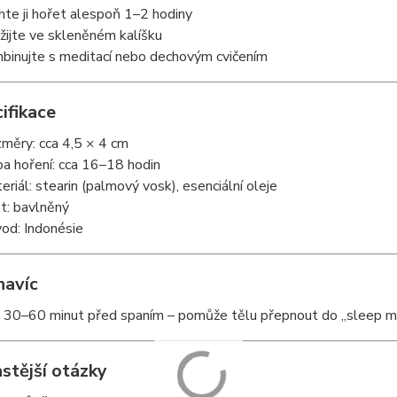
hte ji hořet alespoň 1–2 hodiny
žijte ve skleněném kalíšku
binujte s meditací nebo dechovým cvičením
ifikace
měry: cca 4,5 × 4 cm
a hoření: cca 16–18 hodin
eriál: stearin (palmový vosk), esenciální oleje
t: bavlněný
od: Indonésie
navíc
ji 30–60 minut před spaním – pomůže tělu přepnout do „sleep
stější otázky