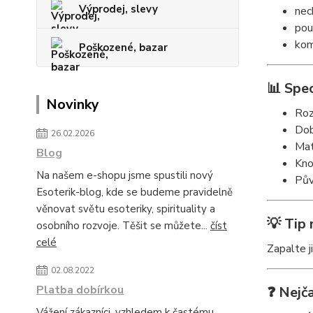
Výprodej, slevy
nec
pou
kom
Poškozené, bazar
📊 Spec
Novinky
Roz
Dob
26.02.2026
Mat
Blog
Kno
Na našem e-shopu jsme spustili nový
Pův
Esoterik-blog, kde se budeme pravidelně
věnovat světu esoteriky, spirituality a
💡 Tip 
osobního rozvoje. Těšit se můžete...
číst
celé
Zapalte 
02.08.2022
Platba dobírkou
❓ Nejča
Vážení zákazníci, vzhledem k častému