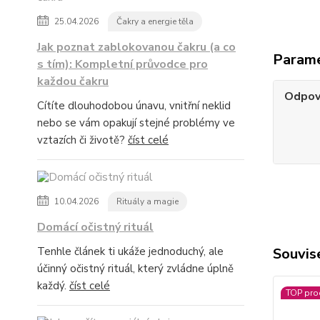
25.04.2026
Čakry a energie těla
Jak poznat zablokovanou čakru (a co
Param
s tím): Kompletní průvodce pro
každou čakru
Odpov
Cítíte dlouhodobou únavu, vnitřní neklid
nebo se vám opakují stejné problémy ve
vztazích či životě?
číst celé
10.04.2026
Rituály a magie
Domácí očistný rituál
Tenhle článek ti ukáže jednoduchý, ale
Souvise
účinný očistný rituál, který zvládne úplně
každý.
číst celé
TOP pro