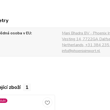
etry
ědná osoba v EU
Mani Bhadra BV - Phoenix I
Vesting 14, 7722GA Dalfs
Netherlands, +31 384 235
info@phoeniximport.nl
jící zboží
1
dukt