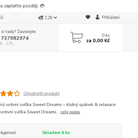
 zaplaťte později. 💳
ÁS
Přihlášení
CZK
 si rady? Zavolejte.
0
ks
 737982974
za
0,00 Kč
9 - 17h
Ohodnotit produkt
ná votivní svíčka Sweet Dreams – klidný spánek & relaxace
votivní svíčka Sweet Dreams...
celý popis
tupnost
Skladem 6 ks