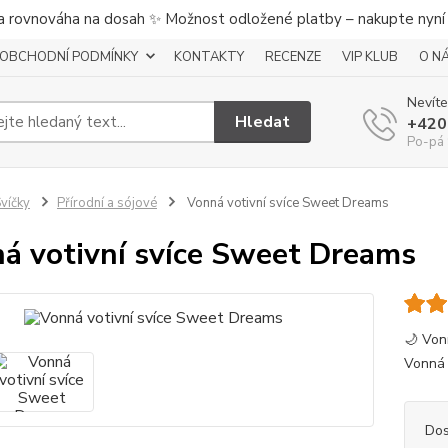
a rovnováha na dosah ✨ Možnost odložené platby – nakupte nyní a
OBCHODNÍ PODMÍNKY
KONTAKTY
RECENZE
VIP KLUB
O N
Nevíte
Hledat
+420
Po-pá 
víčky
Přírodní a sójové
Vonná votivní svíce Sweet Dreams
á votivní svíce Sweet Dreams
🌙 Von
Vonná 
Dos