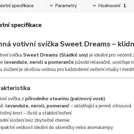
etní specifikace
Parametry
Hodnocení
1
tní specifikace
nná votivní svíčka Sweet Dreams – klid
ivní svíčka
Sweet Dreams (Sladké sny)
je ideální pro večern
ce
levandule, neroli a pomeranče
působí relaxačně, uvolňuje n
u složení je skvělou volbou pro každodenní večerní rituály i medit
akteristika
ivní svíčka z
přírodního stearinu (palmový vosk)
ně:
levandule, neroli, pomeranč
– uklidňující a jemně citrusová
lněný knot – čisté a stabilní hoření
rodní složení bez zbytečné chemie
paktní velikost ideální do skleničky nebo aromalampy