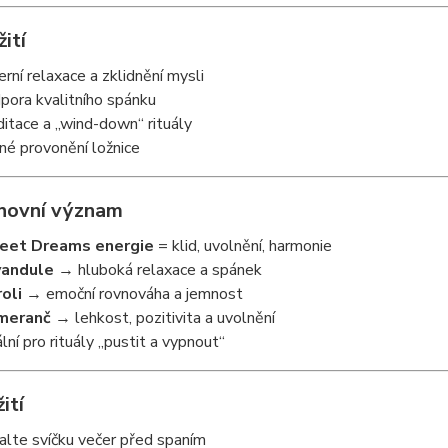
žití
erní relaxace a zklidnění mysli
pora kvalitního spánku
itace a „wind-down“ rituály
né provonění ložnice
hovní význam
eet Dreams energie
= klid, uvolnění, harmonie
vandule
→ hluboká relaxace a spánek
oli
→ emoční rovnováha a jemnost
meranč
→ lehkost, pozitivita a uvolnění
ální pro rituály „pustit a vypnout“
ití
alte svíčku večer před spaním