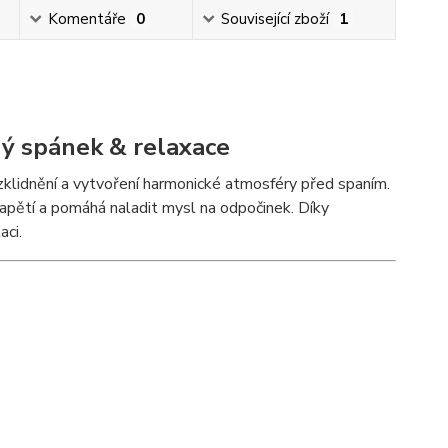
Komentáře
0
Související zboží
1
ný spánek & relaxace
í zklidnění a vytvoření harmonické atmosféry před spaním.
apětí a pomáhá naladit mysl na odpočinek. Díky
aci.