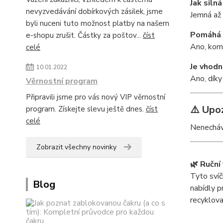
Jak silná
nevyzvedávání dobírkových zásilek, jsme
Jemná až 
byli nuceni tuto možnost platby na našem
Pomáhá 
e-shopu zrušit. Částky za poštov...
číst
Ano, komb
celé
Je vhodn
10.01.2022
Ano, díky
Věrnostní program
Připravili jsme pro vás nový VIP věrnostní
⚠️ Upo
program. Získejte slevu ještě dnes.
číst
celé
Nenecháve
Zobrazit všechny novinky
🌿 Ruční
Tyto svíč
Blog
nabídly p
recyklova