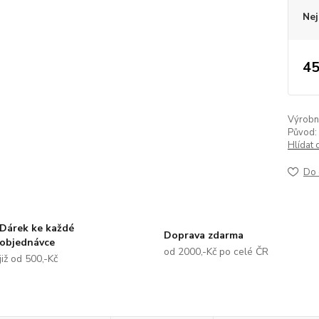
Nej
45
Výrobní 
Původ:
Hlídat 
Do 
Dárek ke každé
Doprava zdarma
objednávce
od 2000,-Kč po celé ČR
již od 500,-Kč