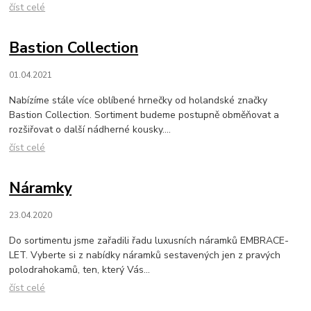
číst celé
Bastion Collection
01.04.2021
Nabízíme stále více oblíbené hrnečky od holandské značky
Bastion Collection. Sortiment budeme postupně obměňovat a
rozšiřovat o další nádherné kousky....
číst celé
Náramky
23.04.2020
Do sortimentu jsme zařadili řadu luxusních náramků EMBRACE-
LET. Vyberte si z nabídky náramků sestavených jen z pravých
polodrahokamů, ten, který Vás...
číst celé