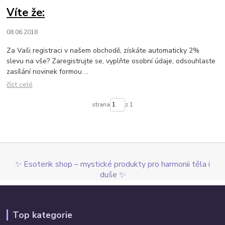
Víte že:
08.06.2018
Za Vaši registraci v našem obchodě, získáte automaticky 2%
slevu na vše? Zaregistrujte se, vyplňte osobní údaje, odsouhlaste
zasílání novinek formou ...
číst celé
strana
z 1
✨ Esoterik shop – mystické produkty pro harmonii těla i
duše ✨
Top kategorie