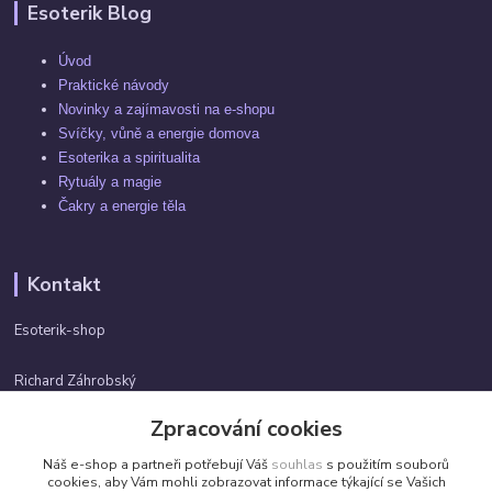
Esoterik Blog
Úvod
Praktické návody
Novinky a zajímavosti na e-shopu
Svíčky, vůně a energie domova
Esoterika a spiritualita
Rytuály a magie
Čakry a energie těla
Kontakt
Esoterik-shop
Richard Záhrobský
+420 737982974
Zpracování cookies
Po-pá 9 - 17h
Náš e-shop a partneři potřebují Váš
souhlas
s použitím souborů
info@esoterik-shop.cz
cookies, aby Vám mohli zobrazovat informace týkající se Vašich