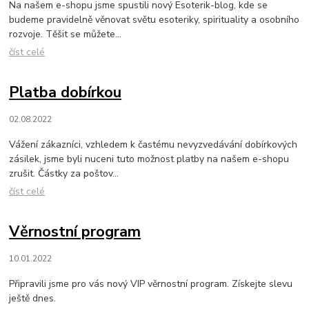
Na našem e-shopu jsme spustili nový Esoterik-blog, kde se
budeme pravidelně věnovat světu esoteriky, spirituality a osobního
rozvoje. Těšit se můžete...
číst celé
Platba dobírkou
02.08.2022
Vážení zákazníci, vzhledem k častému nevyzvedávání dobírkových
zásilek, jsme byli nuceni tuto možnost platby na našem e-shopu
zrušit. Částky za poštov...
číst celé
Věrnostní program
10.01.2022
Připravili jsme pro vás nový VIP věrnostní program. Získejte slevu
ještě dnes.