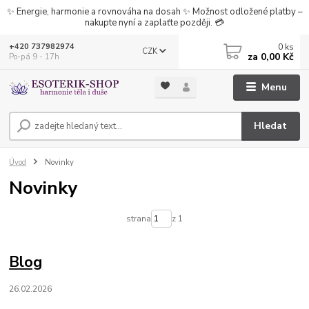
✨ Energie, harmonie a rovnováha na dosah ✨ Možnost odložené platby –
nakupte nyní a zaplaťte později. 💳
0
ks
+420 737982974
CZK
za
0,00 Kč
Po-pá 9 - 17h
Menu
Hledat
Úvod
Novinky
Novinky
strana
z 1
Blog
26.02.2026