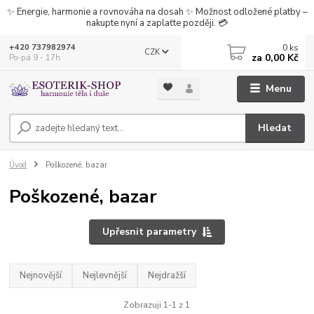
✨ Energie, harmonie a rovnováha na dosah ✨ Možnost odložené platby –
nakupte nyní a zaplaťte později. 💳
0
ks
+420 737982974
CZK
za
0,00 Kč
Po-pá 9 - 17h
Menu
Hledat
Úvod
Poškozené, bazar
Poškozené, bazar
Upřesnit parametry
Nejnovější
Nejlevnější
Nejdražší
Zobrazuji 1-1 z 1