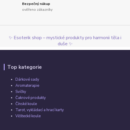
Bezpečný nákup
ověřeno zákazníky
✨ Esoterik shop – mystické produkty pro harmonii těla i
duše ✨
Top kategorie
Dárkové sady
Aromaterapie
Svíčky
Čakrové produkty
Čínské koule
Tarot, vykládací a hrací karty
Věštecké koule