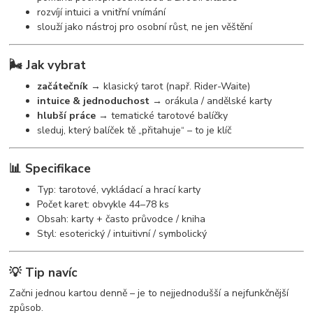
rozvíjí intuici a vnitřní vnímání
slouží jako nástroj pro osobní růst, ne jen věštění
🌬️ Jak vybrat
začátečník
→ klasický tarot (např. Rider-Waite)
intuice & jednoduchost
→ orákula / andělské karty
hlubší práce
→ tematické tarotové balíčky
sleduj, který balíček tě „přitahuje“ – to je klíč
📊 Specifikace
Typ: tarotové, vykládací a hrací karty
Počet karet: obvykle 44–78 ks
Obsah: karty + často průvodce / kniha
Styl: esoterický / intuitivní / symbolický
💡 Tip navíc
Začni jednou kartou denně – je to nejjednodušší a nejfunkčnější
způsob.