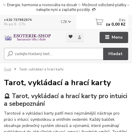
✨ Energie, harmonie a rovnováha na dosah ✨ Možnost odložené platby –
nakupte nyní a zaplaťte později. 💳
0
ks
+420 737982974
CZK
za
0,00 Kč
Po-pá 9 - 17h
Menu
Hledat
Úvod
Tarot, vykládací a hrací karty
Tarot, vykládací a hrací karty
🔮 Tarot, vykládací a hrací karty pro intuici
a sebepoznání
Tarotové a vykládací karty patří mezi nejznámější nástroje pro
práci s intuicí, symbolikou a vnitřním vedením. Každý balíček
obsahuje jedinečný systém obrazů a významů, které pomáhají
nahlédnout do aktuálních situací, emocí i životních směrů. Tradiční