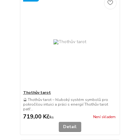
Thothův tarot
🔮 Thothův tarot – hluboký systém symbolů pro
pokročilou intuici a práci s energií Thothův tarot
patř...
719,00 Kč
Není skladem
/
ks
Detail