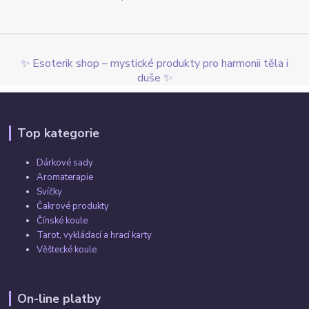
✨ Esoterik shop – mystické produkty pro harmonii těla i
duše ✨
Top kategorie
Dárkové sady
Aromaterapie
Svíčky
Čakrové produkty
Čínské koule
Tarot, vykládací a hrací karty
Věštecké koule
On-line platby