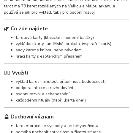
tarot má 78 karet rozdělených na Velkou a Malou arkánu a
používá se jak pro výklad, tak i pro osobní rozvoj.
🌿 Co zde najdete
tarotové karty (klasické i moderní balíčky)
vykládací karty (andělské, orákula, inspirační karty)
sady karet s knihou nebo návodem
hrací karty s esoterickým přesahem
🧘‍♀️ Využití
výklad karet (minulost, přítomnost, budoucnost)
podpora intuice a rozhodování
osobní rozvoj a sebepoznání
každodenní rituály (např. „karta dne“)
🔮 Duchovní význam
tarot = práce se symboly a archetypy života
pomáhá pochopit souvislosti a životní situace