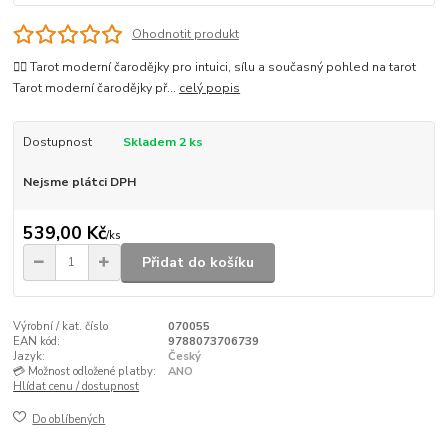
Ohodnotit produkt
🧙‍♀️ Tarot moderní čarodějky pro intuici, sílu a současný pohled na tarot
Tarot moderní čarodějky př...
celý popis
Dostupnost
Skladem 2 ks
Nejsme plátci DPH
539,00 Kč
/
ks
Přidat do košíku
Výrobní / kat. číslo
070055
EAN kód:
9788073706739
Jazyk:
Český
💳 Možnost odložené platby:
ANO
Hlídat cenu / dostupnost
Do oblíbených