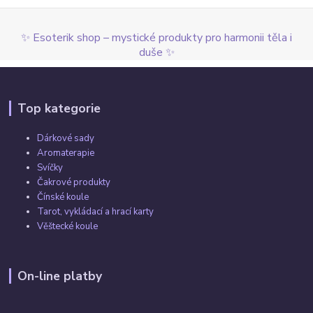
✨ Esoterik shop – mystické produkty pro harmonii těla i
duše ✨
Top kategorie
Dárkové sady
Aromaterapie
Svíčky
Čakrové produkty
Čínské koule
Tarot, vykládací a hrací karty
Věštecké koule
On-line platby