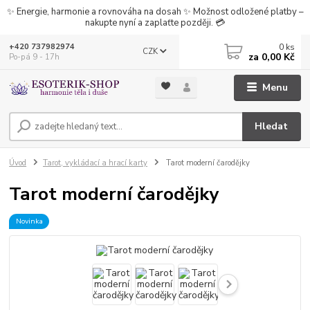
✨ Energie, harmonie a rovnováha na dosah ✨ Možnost odložené platby –
nakupte nyní a zaplaťte později. 💳
0
ks
+420 737982974
CZK
za
0,00 Kč
Po-pá 9 - 17h
Menu
Hledat
Úvod
Tarot, vykládací a hrací karty
Tarot moderní čarodějky
Tarot moderní čarodějky
Novinka