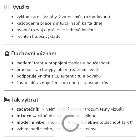
🧘‍♀️ Využití
výklad karet (vztahy, životní směr, rozhodování)
každodenní práce s intuicí (např. karta dne)
osobní rozvoj a práce se sebevědomím
rychlé i hlubší výklady
🔮 Duchovní význam
moderní tarot = propojení tradice a současnosti
pracuje s archetypy, ale v „reálném světě“
podporuje vnitřní sílu, autenticitu a odvahu
často zdůrazňuje ženskou energii a osobní růst
🌬️ Jak vybrat
začátečník
→ velmi dobrá volba (srozumitelný vizuál)
intuice
→ silné obrazy usnadňují výklad
moderní vibe
→ ideální, pokud tě nebaví „oldschool tarot“
vybírej podle toho, jestli tě obrazy osloví