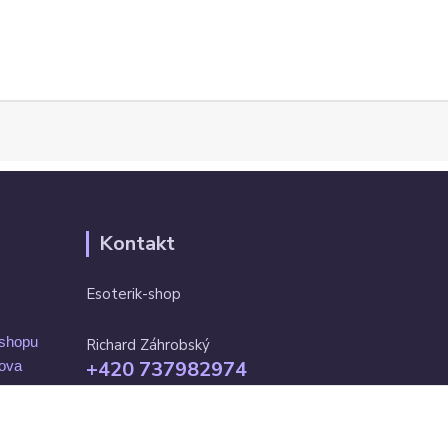
Kontakt
Esoterik-shop
-shopu
Richard Záhrobský
+420 737982974
mova
Po-pá 9 - 17h
info@esoterik-shop.cz