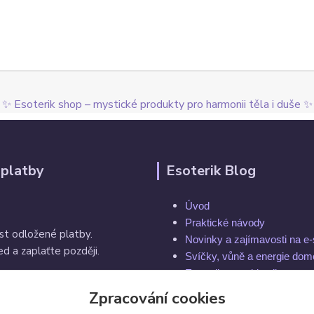
✨ Esoterik shop – mystické produkty pro harmonii těla i duše ✨
 platby
Esoterik Blog
Úvod
Praktické návody
st odložené platby.
Novinky a zajímavosti na e
d a zaplaťte později.
Svíčky, vůně a energie do
Esoterika a spiritualita
Rytuály a magie
Zpracování cookies
í do 14 dnů
Čakry a energie těla