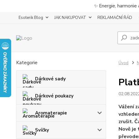
✨ Energie, harmonie 
Esoterik Blog
JAK NAKUPOVAT
REKLAMAČNÍ ŘÁD
Kategorie
Úvod
N
Dárkové sady
Plat
02.08.202
Dárkové poukazy
Vážení z
Aromaterapie
vzhledem
zrušit. 
Nově je 
Svíčky
převodem