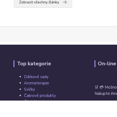
Zobrazit všechny články
Top kategorie
On-line
Dárkové sady
Aromaterapie
🛒 💳 Možno
Svíčky
Nakupte ihne
Čakrové produkty
Čínské koule
Tarot, vykládací a hrací karty
Věštecké koule
Vrácení zbož