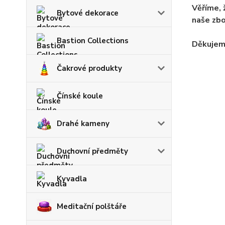
Věříme, 
Bytové dekorace
naše zbo
Bastion Collections
Děkujem
Čakrové produkty
Čínské koule
Drahé kameny
Duchovní předměty
Kyvadla
Meditační polštáře