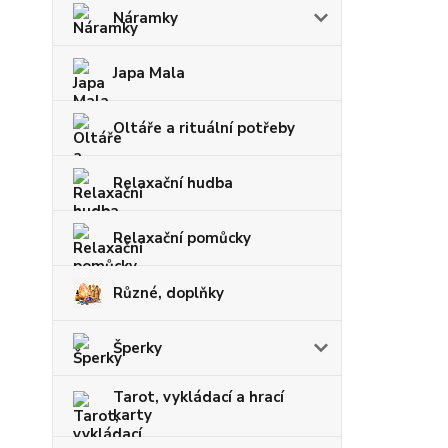
Náramky
Japa Mala
Oltáře a rituální potřeby
Relaxační hudba
Relaxační pomůcky
Různé, doplňky
Šperky
Tarot, vykládací a hrací
karty