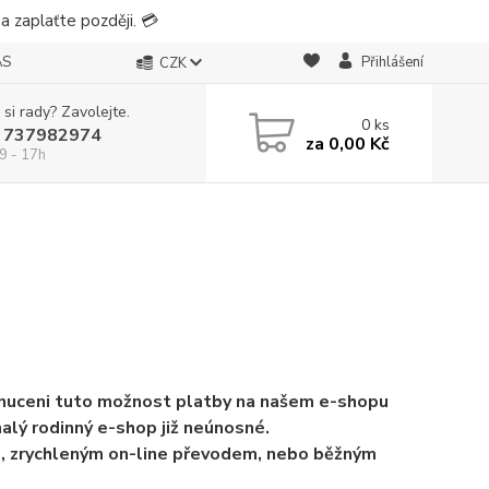
 zaplaťte později. 💳
ÁS
Přihlášení
CZK
 si rady? Zavolejte.
0
ks
 737982974
za
0,00 Kč
9 - 17h
 nuceni tuto možnost platby na našem e-shopu
alý rodinný e-shop již neúnosné.
ou, zrychleným on-line převodem, nebo běžným