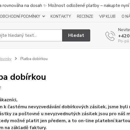
a rovnováha na dosah ✨ Možnost odložené platby – nakupte nyní a
OBCHODNÍ PODMÍNKY
KONTAKTY
RECENZE
VIP KLUB
O N
Nevíte
Hledat
+420
Po-pá 
ovinky
Platba dobírkou
ba dobírkou
2
ákazníci,
 k častému nevyzvedávání dobírkových zásilek, jsme byli
Částky za poštovné u nevyzvednutých zásilek jsou pro náš m
tedy možné platit jen předem, a to on-line platební kart
 na základě faktury.