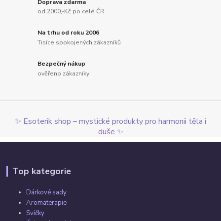
Doprava zdarma
od 2000,-Kč po celé ČR
Na trhu od roku 2006
Tisíce spokojených zákazníků
Bezpečný nákup
ověřeno zákazníky
✨ Esoterik shop – mystické produkty pro harmonii těla i
duše ✨
Top kategorie
Dárkové sady
Aromaterapie
Svíčky