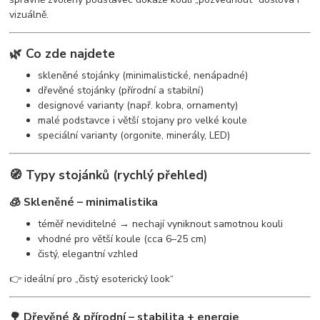
vizuálně.
🌿 Co zde najdete
skleněné stojánky (minimalistické, nenápadné)
dřevěné stojánky (přírodní a stabilní)
designové varianty (např. kobra, ornamenty)
malé podstavce i větší stojany pro velké koule
speciální varianty (orgonite, minerály, LED)
🧭 Typy stojánků (rychlý přehled)
🧊 Skleněné – minimalistika
téměř neviditelné → nechají vyniknout samotnou kouli
vhodné pro větší koule (cca 6–25 cm)
čistý, elegantní vzhled
👉 ideální pro „čistý esoterický look“
🌳 Dřevěné & přírodní – stabilita + energie