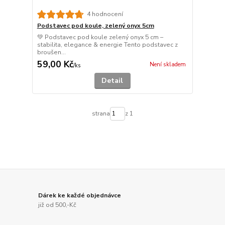
4 hodnocení
Podstavec pod koule, zelený onyx 5cm
💚 Podstavec pod koule zelený onyx 5 cm –
stabilita, elegance & energie Tento podstavec z
broušen...
59,00 Kč
Není skladem
/
ks
Detail
strana
z 1
Dárek ke každé objednávce
již od 500,-Kč