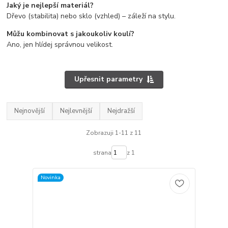
Jaký je nejlepší materiál?
Dřevo (stabilita) nebo sklo (vzhled) – záleží na stylu.
Můžu kombinovat s jakoukoliv koulí?
Ano, jen hlídej správnou velikost.
Upřesnit parametry
Nejnovější
Nejlevnější
Nejdražší
Zobrazuji 1-11 z 11
strana
z 1
Novinka