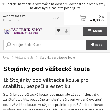
✨ Energie, harmonie a rovnováha na dosah ✨ Možnost odložené platby –
nakupte nyní a zaplaťte později. 💳
0
ks
+420 737982974
CZK
za
0,00 Kč
Po-pá 9 - 17h
Menu
Hledat
Úvod
Věštecké koule
Stojánky pod věštecké koule
Stojánky pod věštecké koule
🔮 Stojánky pod věštecké koule pro
stabilitu, bezpečí a estetiku
Stojánky pod věštecké koule jsou malý, ale
zásadní doplněk
–
zajišťují stabilitu, bezpečné umístění a zároveň výrazně ovlivňují
celkový vzhled koule. Ať už jde o praktické použití nebo dekoraci,
správně zvolený podstavec dokáže kouli „pozvednout“ doslova i