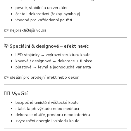
pevné, stabilní a univerzální
často i dekorativní (řezby, symboly)
vhodné pro každodenní použití
👉 nejpraktičtější volba
💡 Speciální & designové – efekt navíc
LED stojánky → zvýrazní strukturu koule
kovové / designové → dekorace + funkce
plastové → levná a jednoduchá varianta
👉 ideální pro prodejní efekt nebo dekor
🧘‍♀️ Využití
bezpečné umístění věštecké koule
stabilita při výkladu nebo meditaci
dekorace oltáře, prostoru nebo interiéru
zvýraznění energie i vzhledu koule