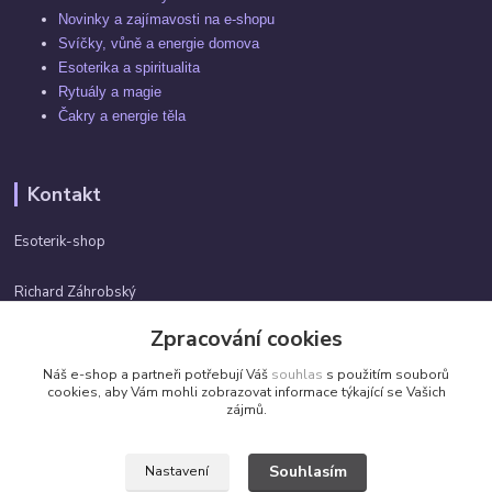
Novinky a zajímavosti na e-shopu
Svíčky, vůně a energie domova
Esoterika a spiritualita
Rytuály a magie
Čakry a energie těla
Kontakt
Esoterik-shop
Richard Záhrobský
+420 737982974
Zpracování cookies
Po-pá 9 - 17h
Náš e-shop a partneři potřebují Váš
souhlas
s použitím souborů
info@esoterik-shop.cz
cookies, aby Vám mohli zobrazovat informace týkající se Vašich
zájmů.
Souhlasím
Nastavení