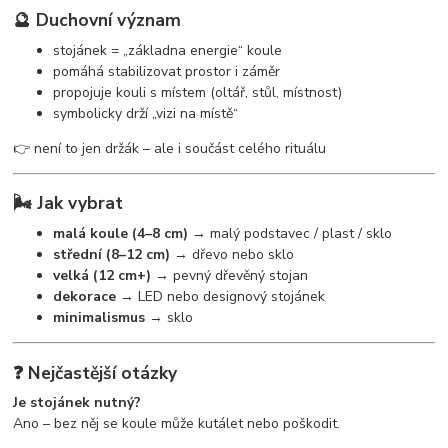
🔮 Duchovní význam
stojánek = „základna energie“ koule
pomáhá stabilizovat prostor i záměr
propojuje kouli s místem (oltář, stůl, místnost)
symbolicky drží „vizi na místě“
👉 není to jen držák – ale i součást celého rituálu
🌬️ Jak vybrat
malá koule (4–8 cm)
→ malý podstavec / plast / sklo
střední (8–12 cm)
→ dřevo nebo sklo
velká (12 cm+)
→ pevný dřevěný stojan
dekorace
→ LED nebo designový stojánek
minimalismus
→ sklo
❓ Nejčastější otázky
Je stojánek nutný?
Ano – bez něj se koule může kutálet nebo poškodit.