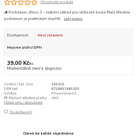
Ohodnotit produkt
🪵 Podstavec dřevo 3 – stabilní základ pro věštecké koule Malý dřevěný
podstavec je praktickým doplňk...
celý popis
Dostupnost
Není skladem
Nejsme plátci DPH
39,00 Kč
/
ks
Momentálně není k dispozici
Výrobní / kat. číslo
100215
EAN kód:
8718657465203
Výrobce:
Phoeniximport
💳 Možnost odložené platby:
ANO
Hlídat cenu / dostupnost
Do oblíbených
Dárek ke každé objednávce