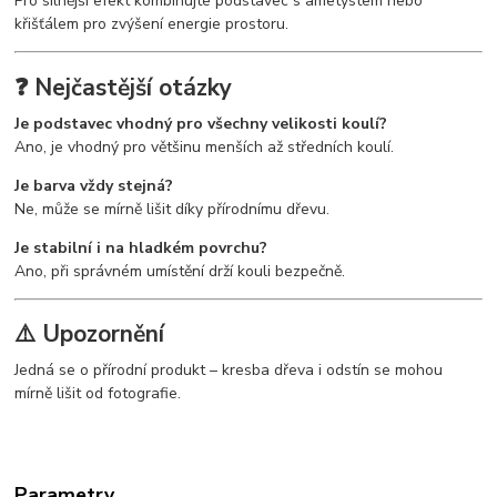
Pro silnější efekt kombinujte podstavec s ametystem nebo
křišťálem pro zvýšení energie prostoru.
❓ Nejčastější otázky
Je podstavec vhodný pro všechny velikosti koulí?
Ano, je vhodný pro většinu menších až středních koulí.
Je barva vždy stejná?
Ne, může se mírně lišit díky přírodnímu dřevu.
Je stabilní i na hladkém povrchu?
Ano, při správném umístění drží kouli bezpečně.
⚠️ Upozornění
Jedná se o přírodní produkt – kresba dřeva i odstín se mohou
mírně lišit od fotografie.
Parametry