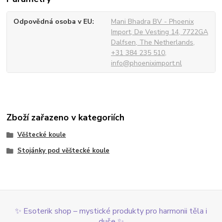
Odpovědná osoba v EU
Mani Bhadra BV - Phoenix
Import, De Vesting 14, 7722GA
Dalfsen, The Netherlands,
+31 384 235 510,
info@phoeniximport.nl
Zboží zařazeno v kategoriích
Věštecké koule
Stojánky pod věštecké koule
✨ Esoterik shop – mystické produkty pro harmonii těla i
duše ✨