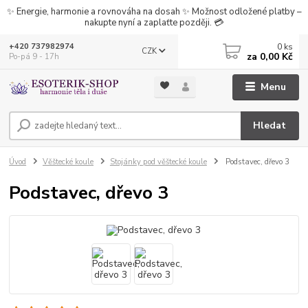
✨ Energie, harmonie a rovnováha na dosah ✨ Možnost odložené platby –
nakupte nyní a zaplaťte později. 💳
0
ks
+420 737982974
CZK
za
0,00 Kč
Po-pá 9 - 17h
Menu
Hledat
Úvod
Věštecké koule
Stojánky pod věštecké koule
Podstavec, dřevo 3
Podstavec, dřevo 3