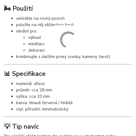
🌬️ Použití
umístěte na rovný povrch
položte na něj věšteckou kouli
ideální pro:
výklad
meditaci
dekoraci
kombinujte s dalšími prvky (svíčky, kameny, tarot)
📊 Specifikace
materiál: dřevo
průměr: cca 28 mm
výška: cca 10 mm
barva: tmavě červená / hnědá
styl: přírodní, minimalistický
💡 Tip navíc