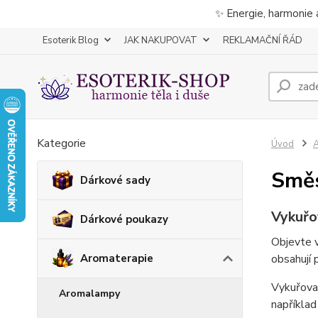
✨ Energie, harmonie 
Esoterik Blog
JAK NAKUPOVAT
REKLAMAČNÍ ŘÁD
Kategorie
Úvod
A
Smě
Dárkové sady
Vykuřo
Dárkové poukazy
Objevte v
Aromaterapie
obsahují 
Vykuřovac
Aromalampy
například