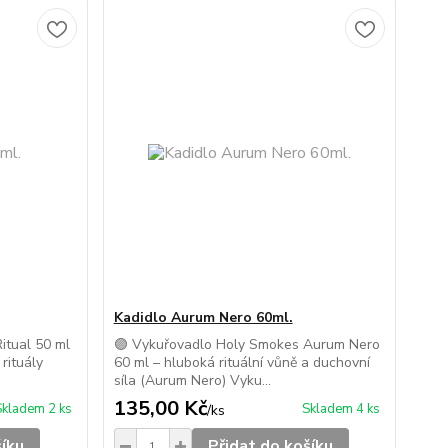
Kadidlo Aurum Nero 60ml.
itual 50 ml
🟣 Vykuřovadlo Holy Smokes Aurum Nero
 rituály
60 ml – hluboká rituální vůně a duchovní
síla (Aurum Nero) Vyku...
135,00 Kč
Skladem 2 ks
Skladem 4 ks
/
ks
šíku
Přidat do košíku