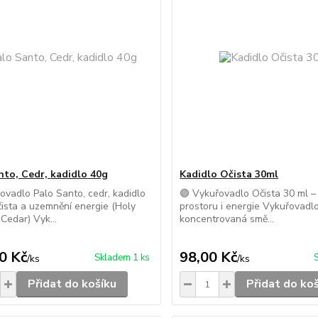
nto, Cedr, kadidlo 40g
Kadidlo Očista 30ml
ovadlo Palo Santo, cedr, kadidlo
🟣 Vykuřovadlo Očista 30 ml – 
čista a uzemnění energie (Holy
prostoru i energie Vykuřovadlo
edar) Vyk...
koncentrovaná smě...
0 Kč
98,00 Kč
Skladem 1 ks
/
ks
/
ks
Přidat do košíku
Přidat do ko