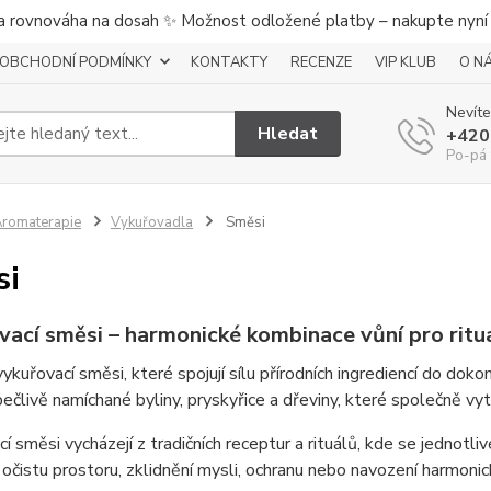
a rovnováha na dosah ✨ Možnost odložené platby – nakupte nyní a
OBCHODNÍ PODMÍNKY
KONTAKTY
RECENZE
VIP KLUB
O N
Nevíte
Hledat
+420
Po-pá 
romaterapie
Vykuřovadla
Směsi
si
vací směsi – harmonické kombinace vůní pro ritu
ykuřovací směsi, které spojují sílu přírodních ingrediencí do do
pečlivě namíchané byliny, pryskyřice a dřeviny, které společně vy
í směsi vycházejí z tradičních receptur a rituálů, kde se jednotli
 očistu prostoru, zklidnění mysli, ochranu nebo navození harmoni