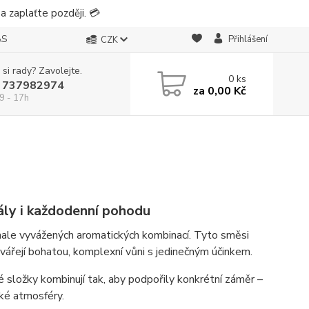
 zaplaťte později. 💳
ÁS
Přihlášení
CZK
 si rady? Zavolejte.
0
ks
 737982974
za
0,00 Kč
9 - 17h
ály i každodenní pohodu
konale vyvážených aromatických kombinací. Tyto směsi
tvářejí bohatou, komplexní vůni s jedinečným účinkem.
vé složky kombinují tak, aby podpořily konkrétní záměr –
cké atmosféry.