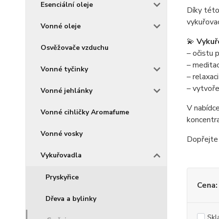
Esenciální oleje
Díky této
vykuřovac
Vonné oleje
💫
Vykuřo
Osvěžovače vzduchu
– očistu 
– meditaci
Vonné tyčinky
– relaxaci
– vytvoře
Vonné jehlánky
V nabídce
Vonné cihličky Aromafume
koncentra
Vonné vosky
Dopřejte 
Vykuřovadla
Pryskyřice
Cena:
Dřeva a bylinky
Skl