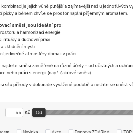
 kombinaci je jejich vůně plnější a zajímavější než u jednotlivých
í pícky a během chvíle se prostor naplní příjemným aromatem.
vací směsi jsou ideální pro:
prostoru a harmonizaci energie
, rituály a duchovní praxi
 a zklidnění mysli
ní jedinečné atmosféry doma i v práci
 najdete směsi zaměřené na různé účely – od očistných a ochran
ce nebo práci s energií (např. čakrové směsi).
si sílu přírody v dokonale vyvážené podobě a nechte se unést vůní
Kč
Od
adem
Novinka
Akce
Doprava ZDARMA
TOP 