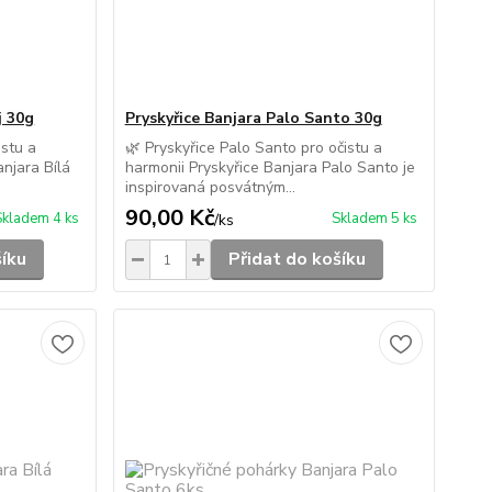
j 30g
Pryskyřice Banjara Palo Santo 30g
istu a
🌿 Pryskyřice Palo Santo pro očistu a
njara Bílá
harmonii Pryskyřice Banjara Palo Santo je
inspirovaná posvátným...
90,00 Kč
Skladem 4 ks
Skladem 5 ks
/
ks
šíku
Přidat do košíku