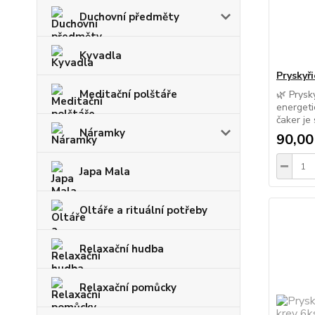
Duchovní předměty
Kyvadla
Pryskyři
Meditační polštáře
🌿 Prysk
energeti
čaker je 
Náramky
90,00
Japa Mala
Oltáře a rituální potřeby
Relaxační hudba
Relaxační pomůcky