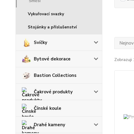
Směsi
Vykuřovací svazky
Stojánky a příslušenství
Svíčky
Nejnově
Bytové dekorace
Zobrazuji 
Bastion Collections
Čakrové produkty
Čínské koule
Drahé kameny