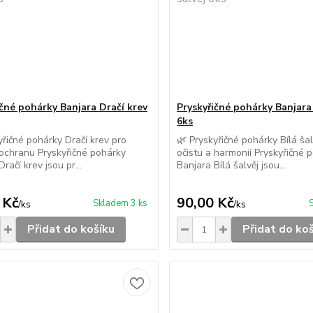
ičné pohárky Banjara Dračí krev
Pryskyřičné pohárky Banjara 
6ks
yřičné pohárky Dračí krev pro
🌿 Pryskyřičné pohárky Bílá šal
 ochranu Pryskyřičné pohárky
očistu a harmonii Pryskyřičné 
račí krev jsou pr...
Banjara Bílá šalvěj jsou...
 Kč
90,00 Kč
Skladem 3 ks
/
ks
/
ks
Přidat do košíku
Přidat do ko