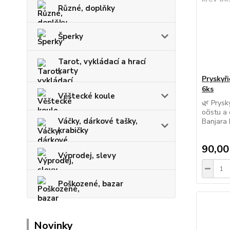
Různé, doplňky
Šperky
Tarot, vykládací a hrací
karty
Pryskyř
6ks
Věštecké koule
🌿 Prysk
očistu a
Váčky, dárkové tašky,
Banjara D
krabičky
90,00
Výprodej, slevy
Poškozené, bazar
Novinky