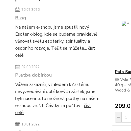
26.02.2026
Blog
Na našem e-shopu jsme spustili nový
Esoterik-blog, kde se budeme pravidelně
věnovat světu esoteriky, spirituality a
osobního rozvoje. Těšit se můžete...
číst
celé
02.08.2022
Palo Sa
Platba dobírkou
🟣 Vykuř
Vážení zákazníci, vzhledem k častému
40 g – o
Wood & C
nevyzvedávání dobírkových zásilek, jsme
byli nuceni tuto možnost platby na našem
209,0
e-shopu zrušit. Částky za poštov...
číst
celé
10.01.2022