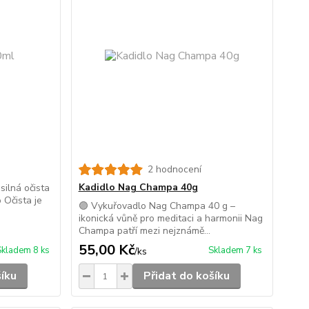
2 hodnocení
Kadidlo Nag Champa 40g
silná očista
 Očista je
🟣 Vykuřovadlo Nag Champa 40 g –
ikonická vůně pro meditaci a harmonii Nag
Champa patří mezi nejznámě...
55,00 Kč
Skladem 8 ks
Skladem 7 ks
/
ks
šíku
Přidat do košíku