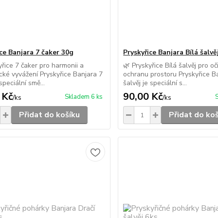
ce Banjara 7 čaker 30g
Pryskyřice Banjara Bílá šalvě
yřice 7 čaker pro harmonii a
🌿 Pryskyřice Bílá šalvěj pro oč
cké vyvážení Pryskyřice Banjara 7
ochranu prostoru Pryskyřice Ba
speciální smě...
šalvěj je speciální s...
 Kč
90,00 Kč
Skladem 6 ks
/
ks
/
ks
Přidat do košíku
Přidat do ko