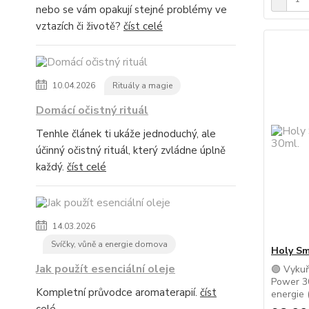
nebo se vám opakují stejné problémy ve
vztazích či životě?
číst celé
10.04.2026
Rituály a magie
Domácí očistný rituál
Tenhle článek ti ukáže jednoduchý, ale
účinný očistný rituál, který zvládne úplně
každý.
číst celé
14.03.2026
Svíčky, vůně a energie domova
Holy Sm
Jak použít esenciální oleje
🟣 Vyku
Power 30
Kompletní průvodce aromaterapií.
číst
energie 