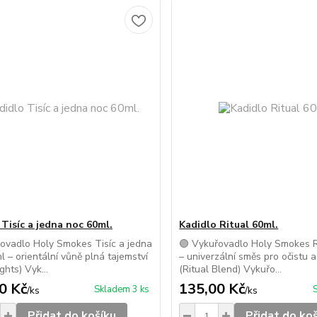
 Tisíc a jedna noc 60ml.
Kadidlo Ritual 60ml.
ovadlo Holy Smokes Tisíc a jedna
🟣 Vykuřovadlo Holy Smokes R
l – orientální vůně plná tajemství
– univerzální směs pro očistu a
ghts) Vyk...
(Ritual Blend) Vykuřo...
0 Kč
135,00 Kč
Skladem 3 ks
/
ks
/
ks
Přidat do košíku
Přidat do ko