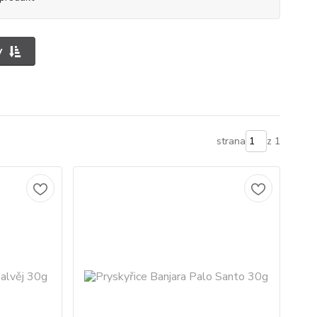
y
strana
z 1