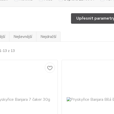
Upřesnit parametr
jší
Nejlevnější
Nejdražší
1-13 z 13