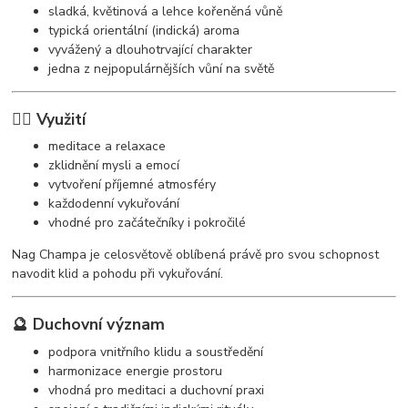
sladká, květinová a lehce kořeněná vůně
typická orientální (indická) aroma
vyvážený a dlouhotrvající charakter
jedna z nejpopulárnějších vůní na světě
🧘‍♀️ Využití
meditace a relaxace
zklidnění mysli a emocí
vytvoření příjemné atmosféry
každodenní vykuřování
vhodné pro začátečníky i pokročilé
Nag Champa je celosvětově oblíbená právě pro svou schopnost
navodit klid a pohodu při vykuřování.
🔮 Duchovní význam
podpora vnitřního klidu a soustředění
harmonizace energie prostoru
vhodná pro meditaci a duchovní praxi