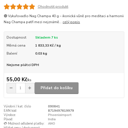
Ohodnotit produkt
🟣 Vykuřovadlo Nag Champa 40 g – ikonická vůně pro meditaci a harmonii
Nag Champa patří mezi nejznámě...
celý popis
Dostupnost
Skladem 7 ks
Měrná cena
1 833,33 Kč / kg
Balení
0.03 kg
Nejsme plátci DPH
55,00 Kč
/
ks
Přidat do košíku
Výrobní / kat. číslo
090641
EAN kód:
8719497619979
Výrobce:
Phoeniximport
Původ:
India
💳 Možnost odložené platby:
ANO
Hlídat cenu / dostupnost