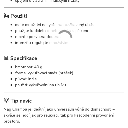
spojení s tradičními indickými rituály
🌬️ Použití
malé množství nasypte na rozžhavený uhlík
použijte kadidelnici nebo misku s pískem
nechte pozvolna doutnat
intenzitu regulujte množstvím
📊 Specifikace
hmotnost: 40 g
forma: vykuřovací směs (prášek)
původ: Indie
použití: vykuřování na uhlíku
💡 Tip navíc
Nag Champa je ideální jako univerzální vůně do domácnosti –
skvěle se hodí jak pro relaxaci, tak pro každodenní provonění
prostoru.