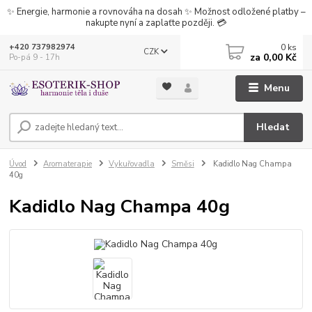
✨ Energie, harmonie a rovnováha na dosah ✨ Možnost odložené platby –
nakupte nyní a zaplaťte později. 💳
0
ks
+420 737982974
CZK
za
0,00 Kč
Po-pá 9 - 17h
Menu
Hledat
Úvod
Aromaterapie
Vykuřovadla
Směsi
Kadidlo Nag Champa
40g
Kadidlo Nag Champa 40g