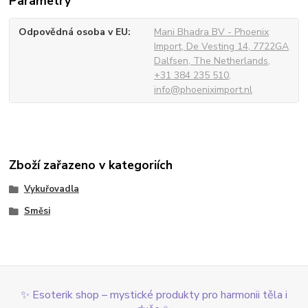
Parametry
Odpovědná osoba v EU
Mani Bhadra BV - Phoenix
Import, De Vesting 14, 7722GA
Dalfsen, The Netherlands,
+31 384 235 510,
info@phoeniximport.nl
Zboží zařazeno v kategoriích
Vykuřovadla
Směsi
✨ Esoterik shop – mystické produkty pro harmonii těla i