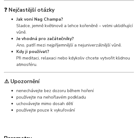
❓ Nejčastější otázky
Jak voní Nag Champa?
Sladce, jemně květinově a lehce kořeněně – velmi uklidňující
vůně.
Je vhodná pro začátečníky?
Ano, patří mezi nejpříjemnější a nejuniverzálnější vůně.
Kdy ji používat?
Při meditaci, relaxaci nebo kdykoliv chcete vytvořit klidnou
atmosféru.
⚠️ Upozornění
nenechávejte bez dozoru během hoření
používejte na nehořlavém podkladu
uchovávejte mimo dosah dětí
používejte pouze k vykuřování