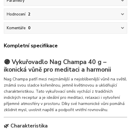
Parametry
Hodnocení
2
Komentáře
0
Kompletní specifikace
🟣 Vykuřovadlo Nag Champa 40 g –
ikonická vůně pro meditaci a harmonii
Nag Champa patří mezi nejznámější a nejoblíbenější vůně na světě,
známá svou sladce kořeněnou, jemně květinovou a uklidňující
charakteristikou. Tato vykuřovací směs vychází z tradičních
indických receptur a je ideální pro meditaci, relaxaci i vytvoření
příjemné atmosféry v prostoru. Díky své harmonické vůni pomáhá
zklidnit mysl, uvolnit napětí a podpořit vnitřní rovnováhu.
🌿 Charakteristika