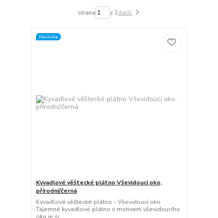
strana
z 2
další
Novinka
Kyvadlové věštecké plátno Vševidoucí oko,
přírodní/černá
Kyvadlové věštecké plátno – Vševidoucí oko
Tajemné kyvadlové plátno s motivem vševidoucího
oka je si...