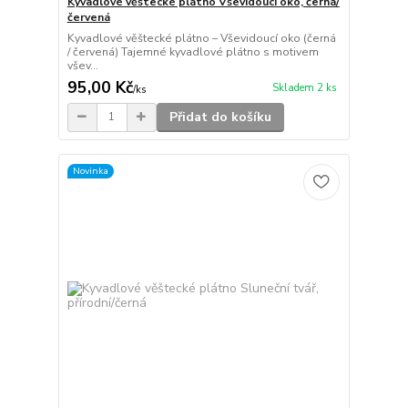
Kyvadlové věštecké plátno Vševidoucí oko, černá/
červená
Kyvadlové věštecké plátno – Vševidoucí oko (černá
/ červená) Tajemné kyvadlové plátno s motivem
všev...
95,00 Kč
Skladem 2 ks
/
ks
Přidat do košíku
Novinka