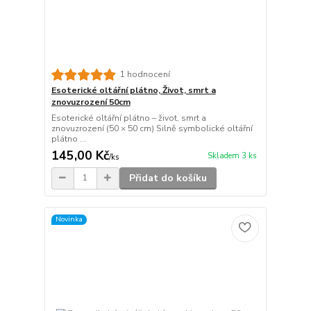
1 hodnocení
Esoterické oltářní plátno, Život, smrt a
znovuzrození 50cm
Esoterické oltářní plátno – život, smrt a
znovuzrození (50 × 50 cm) Silně symbolické oltářní
plátno ...
145,00 Kč
Skladem 3 ks
/
ks
Přidat do košíku
Novinka