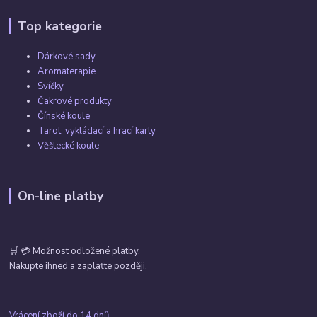
Top kategorie
Dárkové sady
Aromaterapie
Svíčky
Čakrové produkty
Čínské koule
Tarot, vykládací a hrací karty
Věštecké koule
On-line platby
🛒 💳 Možnost odložené platby.
Nakupte ihned a zaplaťte později.
Vrácení zboží do 14 dnů