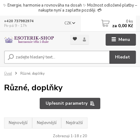
✨ Energie, harmonie a rovnováha na dosah ✨ Možnost odložené platby –
nakupte nyní a zaplaťte později. 💳
0
ks
+420 737982974
CZK
za
0,00 Kč
Po-pá 9 - 17h
Menu
Hledat
Úvod
Různé, doplňky
Různé, doplňky
Upřesnit parametry
Nejnovější
Nejlevnější
Nejdražší
Zobrazuji 1-18 z 20