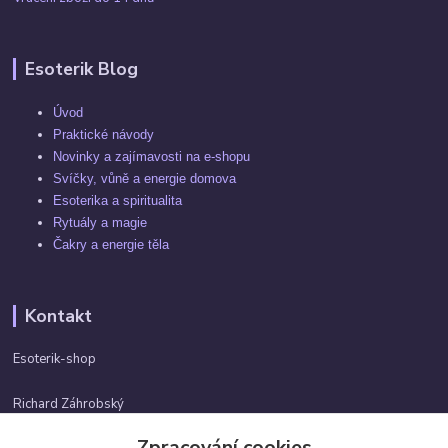
Esoterik Blog
Úvod
Praktické návody
Novinky a zajímavosti na e-shopu
Svíčky, vůně a energie domova
Esoterika a spiritualita
Rytuály a magie
Čakry a energie těla
Kontakt
Esoterik-shop
Richard Záhrobský
+420 737982974
Zpracování cookies
Po-pá 9 - 17h