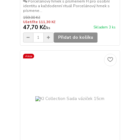
🔤 Porcelánový hrnek s písmenem H pro osobní
identitu a každodenní rituál Porcelánový hrnek s
písmene...
159,00 Kč
Ušetříte 111,30 Kč
47,70 Kč
Skladem 3 ks
/
ks
Přidat do košíku
Akce