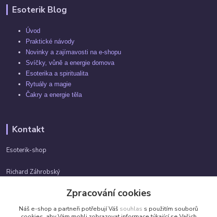
Esoterik Blog
Úvod
Praktické návody
Novinky a zajímavosti na e-shopu
Svíčky, vůně a energie domova
Esoterika a spiritualita
Rytuály a magie
Čakry a energie těla
Kontakt
Esoterik-shop
Richard Záhrobský
+420 737982974
Zpracování cookies
Po-pá 9 - 17h
Náš e-shop a partneři potřebují Váš
souhlas
s použitím souborů
info@esoterik-shop.cz
cookies, aby Vám mohli zobrazovat informace týkající se Vašich