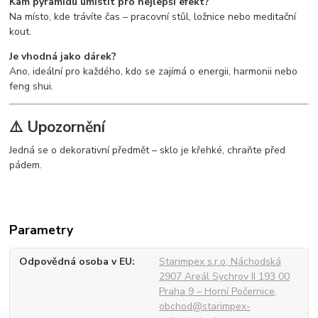
Kam pyramidu umístit pro nejlepší efekt?
Na místo, kde trávíte čas – pracovní stůl, ložnice nebo meditační
kout.
Je vhodná jako dárek?
Ano, ideální pro každého, kdo se zajímá o energii, harmonii nebo
feng shui.
⚠️ Upozornění
Jedná se o dekorativní předmět – sklo je křehké, chraňte před
pádem.
Parametry
Odpovědná osoba v EU
Starimpex s.r.o, Náchodská
2907 Areál Sychrov II 193 00
Praha 9 – Horní Počernice,
obchod@starimpex-