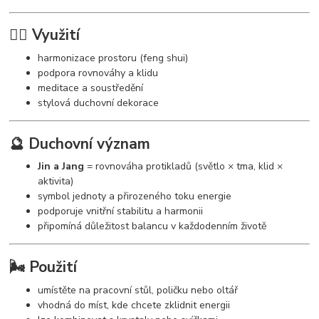
🧘‍♀️ Využití
harmonizace prostoru (feng shui)
podpora rovnováhy a klidu
meditace a soustředění
stylová duchovní dekorace
🔮 Duchovní význam
Jin a Jang
= rovnováha protikladů (světlo × tma, klid ×
aktivita)
symbol jednoty a přirozeného toku energie
podporuje vnitřní stabilitu a harmonii
připomíná důležitost balancu v každodenním životě
🌬️ Použití
umístěte na pracovní stůl, poličku nebo oltář
vhodná do míst, kde chcete zklidnit energii