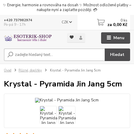
✨ Energie, harmonie a rovnováha na dosah ✨ Možnost odložené platby –
nakupte nyní a zaplaťte později. 💳
0
ks
+420 737982974
CZK
za
0,00 Kč
Po-pá 9 - 17h
Menu
Hledat
Úvod
Různé, doplňky
Krystal - Pyramida Jin Jang 5cm
Krystal - Pyramida Jin Jang 5cm