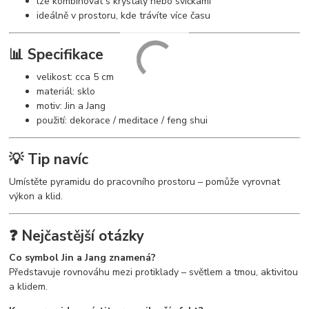
lze kombinovat s krystaly nebo svíčkami
ideálně v prostoru, kde trávíte více času
📊 Specifikace
velikost: cca 5 cm
materiál: sklo
motiv: Jin a Jang
použití: dekorace / meditace / feng shui
💡 Tip navíc
Umístěte pyramidu do pracovního prostoru – pomůže vyrovnat
výkon a klid.
❓ Nejčastější otázky
Co symbol Jin a Jang znamená?
Představuje rovnováhu mezi protiklady – světlem a tmou, aktivitou
a klidem.