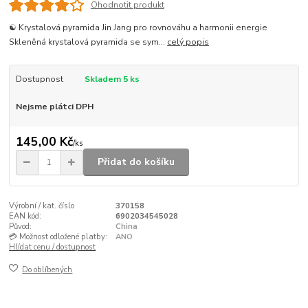
Ohodnotit produkt
☯️ Krystalová pyramida Jin Jang pro rovnováhu a harmonii energie
Skleněná krystalová pyramida se sym...
celý popis
Dostupnost
Skladem 5 ks
Nejsme plátci DPH
145,00 Kč
/
ks
Přidat do košíku
Výrobní / kat. číslo
370158
EAN kód:
6902034545028
Původ:
China
💳 Možnost odložené platby:
ANO
Hlídat cenu / dostupnost
Do oblíbených