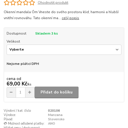
Ohodnotit produkt
Okenní mandala Óm Vneste do svého prostoru klid, harmonii a hlubší
vnitřní rovnováhu. Tato okenní ma...
celý popis
Dostupnost
Skladem 3 ks
Velikost
Nejsme plátci DPH
cena od
69,00 Kč
/
ks
Přidat do košíku
Výrobní / kat. číslo
020106
Výrobce:
Manzana
Původ:
Slovensko
💳 Možnost odložené platby:
ANO
Hlídat cenu / dostupnost