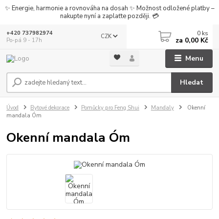
✨ Energie, harmonie a rovnováha na dosah ✨ Možnost odložené platby –
nakupte nyní a zaplaťte později. 💳
0
ks
+420 737982974
CZK
za
0,00 Kč
Po-pá 9 - 17h
Menu
Hledat
Úvod
Bytové dekorace
Pomůcky pro Feng Shui
Mandaly
Okenní
mandala Óm
Okenní mandala Óm