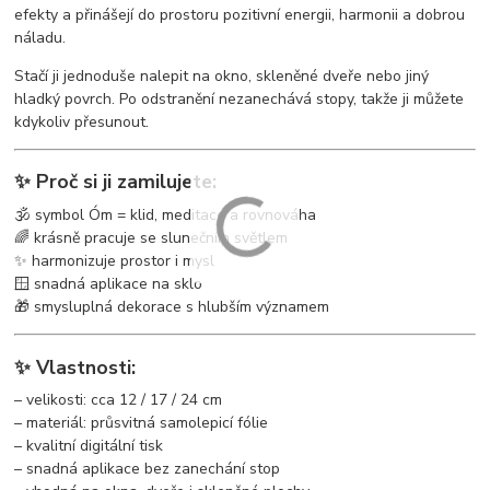
efekty a přinášejí do prostoru pozitivní energii, harmonii a dobrou
náladu.
Stačí ji jednoduše nalepit na okno, skleněné dveře nebo jiný
hladký povrch. Po odstranění nezanechává stopy, takže ji můžete
kdykoliv přesunout.
✨ Proč si ji zamilujete:
🕉️ symbol Óm = klid, meditace a rovnováha
🌈 krásně pracuje se slunečním světlem
✨ harmonizuje prostor i mysl
🪟 snadná aplikace na sklo
🎁 smysluplná dekorace s hlubším významem
✨ Vlastnosti:
– velikosti: cca 12 / 17 / 24 cm
– materiál: průsvitná samolepicí fólie
– kvalitní digitální tisk
– snadná aplikace bez zanechání stop