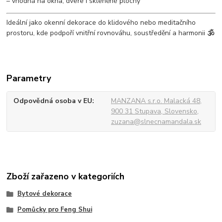
– vhodná na okna, dveře i skleněné plochy
Ideální jako okenní dekorace do klidového nebo meditačního
prostoru, kde podpoří vnitřní rovnováhu, soustředění a harmonii
🕉️
Parametry
Odpovědná osoba v EU
MANZANA s.r.o. Malacká 48,
900 31 Stupava, Slovensko,
zuzana@slnecnamandala.sk
Zboží zařazeno v kategoriích
Bytové dekorace
Pomůcky pro Feng Shui