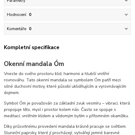
Parametry
Hodnocení
0
Komentáře
0
Kompletní specifikace
Okenní mandala Óm
Vneste do svého prostoru klid, harmonii a hlubší vnitřní
rovnováhu. Tato okenní mandala se symbolem Óm patří mezi
silné duchovní motivy, které působí uklidňujícím a vyrovnávajícím
dojmem.
Symbol Óm je považován za základní zvuk vesmíru – vibraci, která
propojuje tělo, mysl i prostor kolem nás. Často se spojuje s
meditací, vnitřním klidem a vědomým bytím v přítomném okamžiku.
Díky průsvitnému provedení mandala krásně pracuje se světlem.
Sluneční paprsky, které jí procházejí, vytvářejí jemné barevné