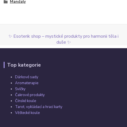
Mandaly
✨ Esoterik shop – mystické produkty pro harmonii těla i
duše ✨
Top kategorie
Dárkové sady
Aromaterapie
Svíčky
Čakrové produkty
Čínské koule
Tarot, vykládací a hrací karty
Věštecké koule