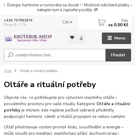
✨ Energie, harmonie a rovnováha na dosah ✨ Možnost odložené platby –
nakupte nyní a zaplaťte později. 💳
0
ks
+420 737982974
CZK
za
0,00 Kč
Po-pá 9 - 17h
Menu
Hledat
Úvod
Oltáře a rituální potřeby
Oltáře a rituální potřeby
Objevte vše, co potřebujete pro vytvoření vlastního oltáře i
posvátného prostoru pro vaše rituály. Kategorie
Oltáře a rituální
potřeby
je místem, kde najdete pečlivě vybrané předměty
podporující harmonii, záměr a hlubší propojení se sebou samými.
Oltář představuje osobní prostor klidu, soustředění a energie –
může sloužit pro meditaci, manifestaci přání, duchovní praxi i