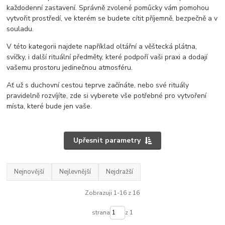
každodenní zastavení. Správně zvolené pomůcky vám pomohou
vytvořit prostředí, ve kterém se budete cítit příjemně, bezpečně a v
souladu.
V této kategorii najdete například oltářní a věštecká plátna,
svíčky, i další rituální předměty, které podpoří vaši praxi a dodají
vašemu prostoru jedinečnou atmosféru.
Ať už s duchovní cestou teprve začínáte, nebo své rituály
pravidelně rozvíjíte, zde si vyberete vše potřebné pro vytvoření
místa, které bude jen vaše.
Upřesnit parametry
Nejnovější
Nejlevnější
Nejdražší
Zobrazuji 1-16 z 16
strana
z 1