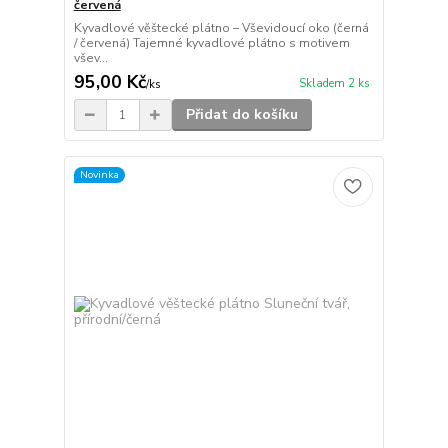
červená
Kyvadlové věštecké plátno – Vševidoucí oko (černá
/ červená) Tajemné kyvadlové plátno s motivem
všev...
95,00 Kč
Skladem 2 ks
/
ks
Přidat do košíku
Novinka