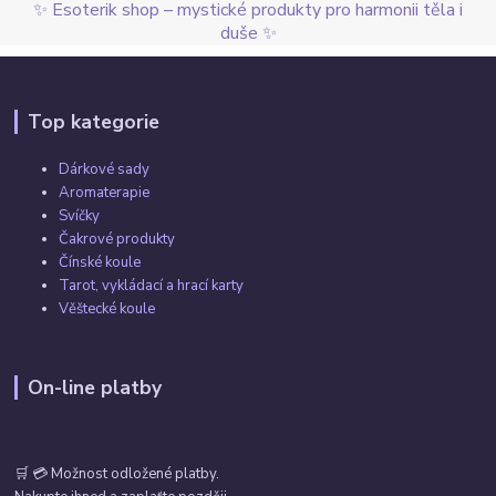
✨ Esoterik shop – mystické produkty pro harmonii těla i
duše ✨
Top kategorie
Dárkové sady
Aromaterapie
Svíčky
Čakrové produkty
Čínské koule
Tarot, vykládací a hrací karty
Věštecké koule
On-line platby
🛒 💳 Možnost odložené platby.