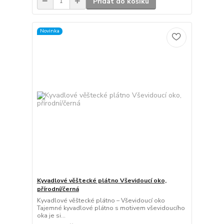
Přidat do košíku
Novinka
Kyvadlové věštecké plátno Vševidoucí oko,
přírodní/černá
Kyvadlové věštecké plátno – Vševidoucí oko
Tajemné kyvadlové plátno s motivem vševidoucího
oka je si...