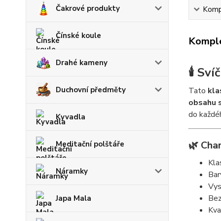
Čakrové produkty
Kompl
Čínské koule
Komple
Drahé kameny
🕯️ Sv
Duchovní předměty
Tato
kla
obsahu 
do každéh
Kyvadla
🌿 Char
Meditační polštáře
Kla
Náramky
Bar
Vys
Bez
Japa Mala
Kva