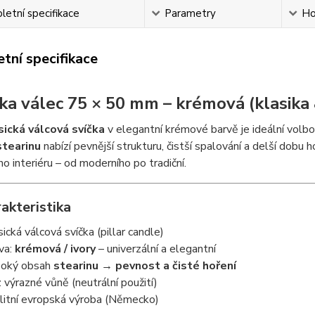
etní specifikace
Parametry
Ho
tní specifikace
íčka válec 75 × 50 mm – krémová (klasika
sická válcová svíčka
v elegantní krémové barvě je ideální volbou
stearinu
nabízí pevnější strukturu, čistší spalování a delší dobu h
o interiéru – od moderního po tradiční.
akteristika
sická válcová svíčka (pillar candle)
va:
krémová / ivory
– univerzální a elegantní
oký obsah
stearinu → pevnost a čisté hoření
 výrazné vůně (neutrální použití)
litní evropská výroba (Německo)