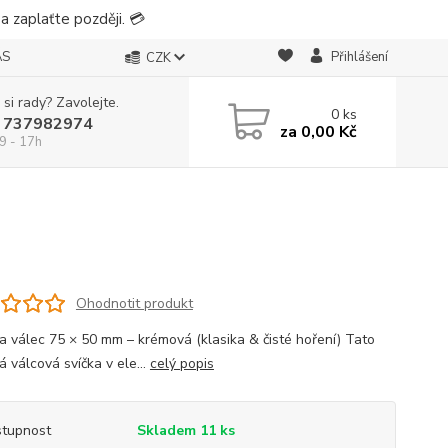
 zaplaťte později. 💳
ÁS
Přihlášení
CZK
 si rady? Zavolejte.
0
ks
 737982974
za
0,00 Kč
9 - 17h
Ohodnotit produkt
čka válec 75 × 50 mm – krémová (klasika & čisté hoření) Tato
á válcová svíčka v ele...
celý popis
tupnost
Skladem 11 ks