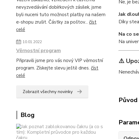
Ne, je bez
nevyzvedávání dobírkových zásilek, jsme
Jak dlou
byli nuceni tuto možnost platby na našem
Díky stea
e-shopu zrušit. Částky za poštov...
číst
celé
Na co se
Na univer
10.01.2022
Věrnostní program
⚠️ Upo
Připravili jsme pro vás nový VIP věrnostní
program. Získejte slevu ještě dnes.
číst
Nenecháve
celé
Zobrazit všechny novinky
Původ 
Blog
Param
Odpov