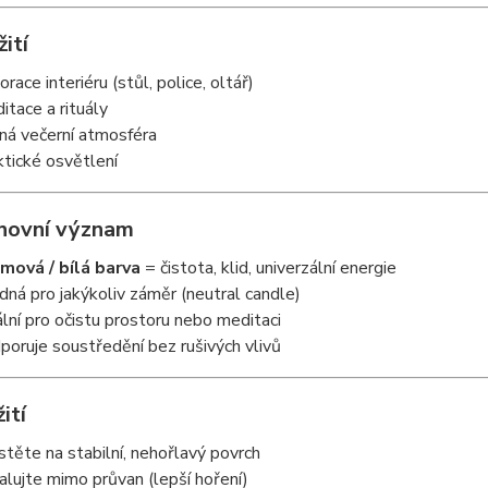
žití
race interiéru (stůl, police, oltář)
itace a rituály
dná večerní atmosféra
ktické osvětlení
hovní význam
mová / bílá barva
= čistota, klid, univerzální energie
dná pro jakýkoliv záměr (neutral candle)
ální pro očistu prostoru nebo meditaci
poruje soustředění bez rušivých vlivů
ití
stěte na stabilní, nehořlavý povrch
alujte mimo průvan (lepší hoření)