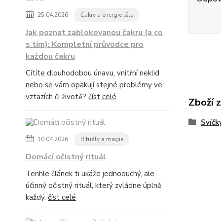
25.04.2026
Čakry a energie těla
Jak poznat zablokovanou čakru (a co
s tím): Kompletní průvodce pro
každou čakru
Cítíte dlouhodobou únavu, vnitřní neklid
nebo se vám opakují stejné problémy ve
vztazích či životě?
číst celé
Zboží 
Svíčk
10.04.2026
Rituály a magie
Domácí očistný rituál
Tenhle článek ti ukáže jednoduchý, ale
účinný očistný rituál, který zvládne úplně
každý.
číst celé