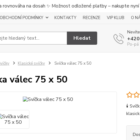
a rovnováha na dosah ✨ Možnost odložené platby – nakupte nyní a
OBCHODNÍ PODMÍNKY
KONTAKTY
RECENZE
VIP KLUB
O N
Nevíte
Hledat
+420
Po-pá 
víčky
Klasické svíčky
Svíčka válec 75 x 50
ka válec 75 x 50
🕯️ Sví
klasick
Dos