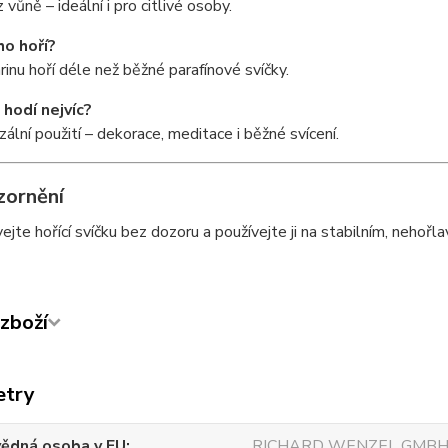
 vůně – ideální i pro citlivé osoby.
ho hoří?
rinu hoří déle než běžné parafínové svíčky.
 hodí nejvíc?
zální použití – dekorace, meditace i běžné svícení.
zornění
jte hořící svíčku bez dozoru a používejte ji na stabilním, nehoř
zboží
etry
ědná osoba v EU
RICHARD WENZEL GMBH 