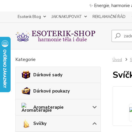
✨ Energie, harmonie 
Esoterik Blog
JAK NAKUPOVAT
REKLAMAČNÍ ŘÁD
Kategorie
Úvod
S
Svíč
Dárkové sady
Dárkové poukazy
Aromaterapie
Svíčky