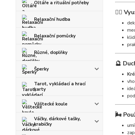
Oltáře a rituální potřeby
🧘‍♀️ Vyu
Relaxační hudba
deko
med
Relaxační pomůcky
kli
pra
Různé, doplňky
🔮 Duc
Šperky
Kré
vho
Tarot, vykládací a hrací
ide
karty
pod
Věštecké koule
🌬️ Použ
Váčky, dárkové tašky,
krabičky
umí
zap