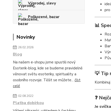
Výprodej, slevy
ide
pro
Poškozené, bazar
📊 Spec
Ro
Novinky
Mat
Bar
26.02.2026
Výr
Blog
Pův
Na našem e-shopu jsme spustili nový
Esoterik-blog, kde se budeme pravidelně
💡 Tip 
věnovat světu esoteriky, spirituality a
osobního rozvoje. Těšit se můžete...
číst
Kombinuj 
celé
02.08.2022
❓ Nejča
Platba dobírkou
Je svíčk
Vážení zákazníci, vzhledem k častému