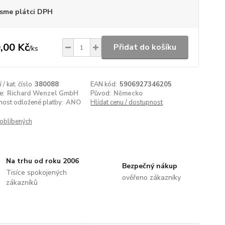
sme plátci DPH
,00 Kč
Přidat do košíku
/
ks
/ kat. číslo
380088
EAN kód:
5906927346205
e:
Richard Wenzel GmbH
Původ:
Německo
nost odložené platby:
ANO
Hlídat cenu / dostupnost
oblíbených
Na trhu od roku 2006
Bezpečný nákup
Tisíce spokojených
ověřeno zákazníky
zákazníků