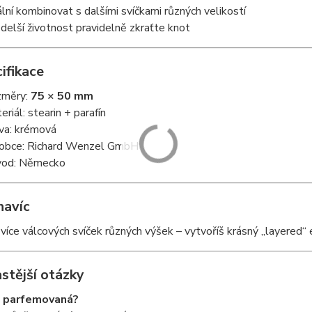
ální kombinovat s dalšími svíčkami různých velikostí
 delší životnost pravidelně zkraťte knot
ifikace
změry:
75 × 50 mm
eriál: stearin + parafín
va: krémová
obce: Richard Wenzel GmbH
od: Německo
navíc
více válcových svíček různých výšek – vytvoříš krásný „layered“ 
stější otázky
a parfemovaná?