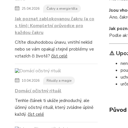
25.04.2026
Čakry a energie těla
Jsou vho
Ano, čakr
Jak poznat zablokovanou čakru (a co
s tím): Kompletní průvodce pro
Jak pozn
každou čakru
Podle akt
Cítíte dlouhodobou únavu, vnitřní neklid
nebo se vám opakují stejné problémy ve
⚠️ Upo
vztazích či životě?
číst celé
nen
pou
uch
10.04.2026
Rituály a magie
urč
Domácí očistný rituál
Tenhle článek ti ukáže jednoduchý, ale
účinný očistný rituál, který zvládne úplně
Původ 
každý.
číst celé