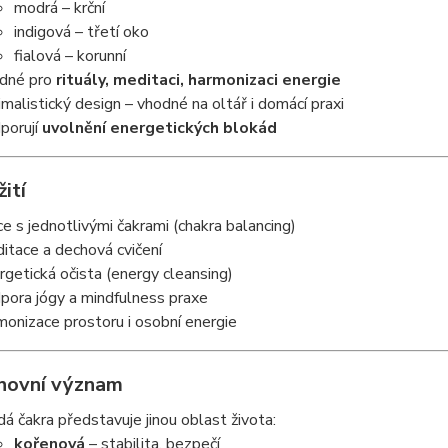
modrá – krční
indigová – třetí oko
fialová – korunní
dné pro
rituály, meditaci, harmonizaci energie
imalistický design – vhodné na oltář i domácí praxi
porují
uvolnění energetických blokád
žití
ce s jednotlivými čakrami (chakra balancing)
itace a dechová cvičení
rgetická očista (energy cleansing)
pora jógy a mindfulness praxe
monizace prostoru i osobní energie
hovní význam
dá čakra představuje jinou oblast života:
kořenová
– stabilita, bezpečí