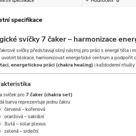
etní specifikace
Hodnocení
0
tní specifikace
gické svíčky 7 čaker – harmonizace ener
akrové svíčky představují silný nástroj pro práci s energií těla i
uvolnit blokace, harmonizovat energetické centrum a podpořit c
aci, energetickou práci (chakra healing)
i každodenní rituály
akteristika
a svíček pro
7 čaker (chakra set)
dá barva reprezentuje jednu čakru:
červená – kořenová
oranžová – sakrální
žlutá – solar plexus
zelená – srdeční