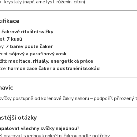
krystaly (např. ametyst, růženín, citrín)
ifikace
:
čakrové rituální svíčky
et:
7 kusů
vy:
7 barev podle čaker
žení:
sójový a parafínový vosk
žití:
meditace, rituály, energetická práce
kce:
harmonizace čaker a odstranění blokád
navíc
svíčky postupně od kořenové čakry nahoru – podpoříš přirozený 
stější otázky
palovat všechny svíčky najednou?
 pracovat s jednou konkrétní čakrou podle potřeby.