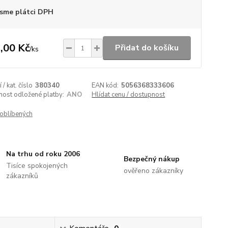
sme plátci DPH
,00 Kč
Přidat do košíku
/
ks
/ kat. číslo
380340
EAN kód:
5056368333606
nost odložené platby:
ANO
Hlídat cenu / dostupnost
oblíbených
Na trhu od roku 2006
Bezpečný nákup
Tisíce spokojených
ověřeno zákazníky
zákazníků