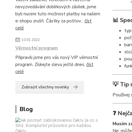
nevyzvedávání dobírkových zásilek, jsme
byli nuceni tuto možnost platby na našem
📊 Spec
e-shopu zrušit. Částky za poštov...
číst
celé
typ
poč
10.01.2022
bar
Věrnostní program
slo
Připravili jsme pro vás nový VIP věrnostní
pou
program. Získejte slevu ještě dnes.
číst
fun
celé
💡 Tip 
Zobrazit všechny novinky
Používej 
Blog
❓ Nejča
Musím za
Ne, můžeš