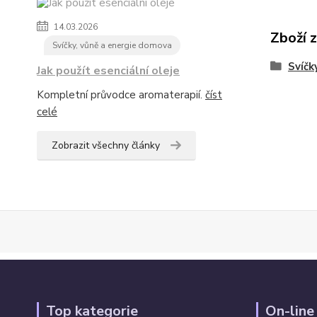
14.03.2026
Zboží 
Svíčky, vůně a energie domova
Svíčk
Jak použít esenciální oleje
Kompletní průvodce aromaterapií.
číst
celé
Zobrazit všechny články
Top kategorie
On-line