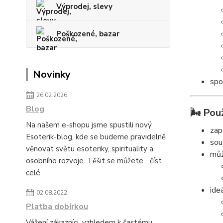
Výprodej, slevy
Poškozené, bazar
Novinky
spo
26.02.2026
Blog
🌬️ Použ
Na našem e-shopu jsme spustili nový
zap
Esoterik-blog, kde se budeme pravidelně
sou
věnovat světu esoteriky, spirituality a
můž
osobního rozvoje. Těšit se můžete...
číst
celé
ide
02.08.2022
Platba dobírkou
Vážení zákazníci, vzhledem k častému