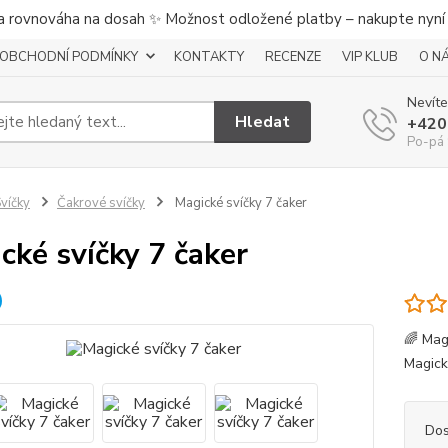
a rovnováha na dosah ✨ Možnost odložené platby – nakupte nyní a
OBCHODNÍ PODMÍNKY
KONTAKTY
RECENZE
VIP KLUB
O N
Nevíte
Hledat
+420
Po-pá 
víčky
Čakrové svíčky
Magické svíčky 7 čaker
cké svíčky 7 čaker
🌈 Mag
Magick
Dos