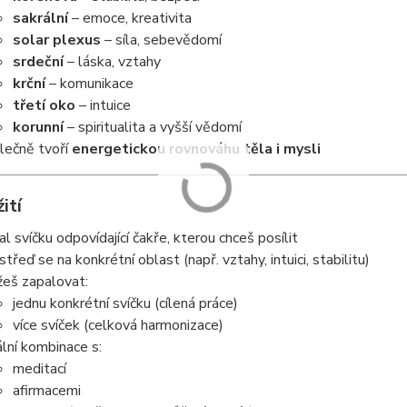
sakrální
– emoce, kreativita
solar plexus
– síla, sebevědomí
srdeční
– láska, vztahy
krční
– komunikace
třetí oko
– intuice
korunní
– spiritualita a vyšší vědomí
lečně tvoří
energetickou rovnováhu těla i mysli
ití
al svíčku odpovídající čakře, kterou chceš posílit
střeď se na konkrétní oblast (např. vztahy, intuici, stabilitu)
eš zapalovat:
jednu konkrétní svíčku (cílená práce)
více svíček (celková harmonizace)
ální kombinace s:
meditací
afirmacemi