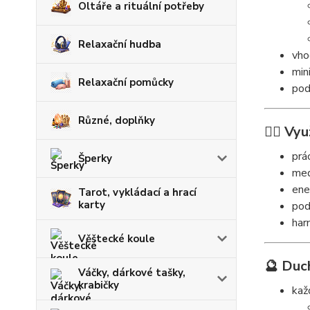
Oltáře a rituální potřeby
Relaxační hudba
vho
min
Relaxační pomůcky
pod
Různé, doplňky
🧘‍♀️ Vyu
prá
Šperky
med
ene
Tarot, vykládací a hrací
karty
pod
har
Věštecké koule
🔮 Duc
Váčky, dárkové tašky,
krabičky
kaž