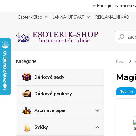
✨ Energie, harmonie 
Esoterik Blog
JAK NAKUPOVAT
REKLAMAČNÍ ŘÁD
Kategorie
Úvod
S
Magi
Dárkové sady
Novinka
Dárkové poukazy
Aromaterapie
Svíčky