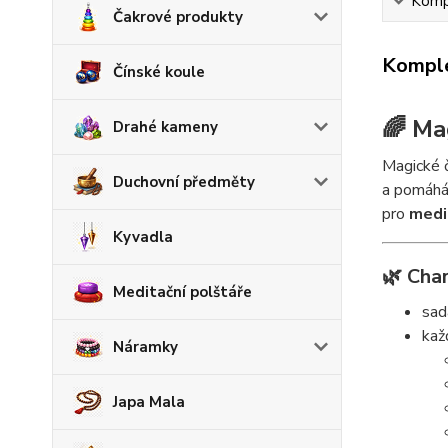
Kompl
Čakrové produkty
Komple
Čínské koule
🌈 Ma
Drahé kameny
Magické č
Duchovní předměty
a pomáhá 
pro
medit
Kyvadla
🌿 Char
Meditační polštáře
sad
kaž
Náramky
Japa Mala