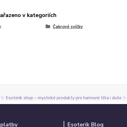
zařazeno v kategoriích
y
Čakrové svíčky
✨ Esoterik shop – mystické produkty pro harmonii těla i duše ✨
 platby
Esoterik Blog