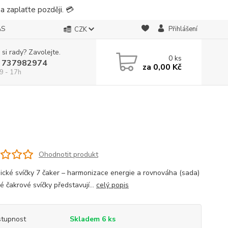
 zaplaťte později. 💳
ÁS
Přihlášení
CZK
 si rady? Zavolejte.
0
ks
 737982974
za
0,00 Kč
9 - 17h
Ohodnotit produkt
ické svíčky 7 čaker – harmonizace energie a rovnováha (sada)
é čakrové svíčky představují...
celý popis
tupnost
Skladem 6 ks