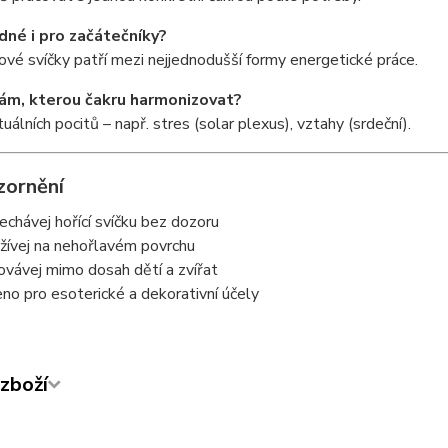
dné i pro začátečníky?
ové svíčky patří mezi nejjednodušší formy energetické práce.
ám, kterou čakru harmonizovat?
uálních pocitů – např. stres (solar plexus), vztahy (srdeční).
zornění
echávej hořící svíčku bez dozoru
žívej na nehořlavém povrchu
ovávej mimo dosah dětí a zvířat
eno pro esoterické a dekorativní účely
zboží