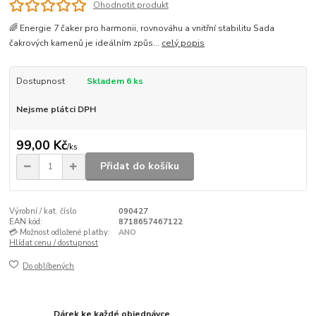
Ohodnotit produkt
🌈 Energie 7 čaker pro harmonii, rovnováhu a vnitřní stabilitu Sada
čakrových kamenů je ideálním způs...
celý popis
Dostupnost
Skladem 6 ks
Nejsme plátci DPH
99,00 Kč
/
ks
Přidat do košíku
Výrobní / kat. číslo
090427
EAN kód:
8718657467122
💳 Možnost odložené platby:
ANO
Hlídat cenu / dostupnost
Do oblíbených
Dárek ke každé objednávce