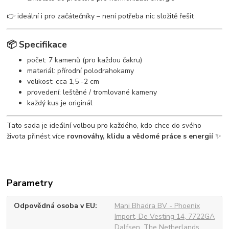
👉 ideální i pro začátečníky – není potřeba nic složitě řešit
📦 Specifikace
počet: 7 kamenů (pro každou čakru)
materiál: přírodní polodrahokamy
velikost: cca 1,5 -2 cm
provedení: leštěné / tromlované kameny
každý kus je originál
Tato sada je ideální volbou pro každého, kdo chce do svého
života přinést více
rovnováhy, klidu a vědomé práce s energií
✨
Parametry
Odpovědná osoba v EU
Mani Bhadra BV - Phoenix
Import, De Vesting 14, 7722GA
Dalfsen, The Netherlands,