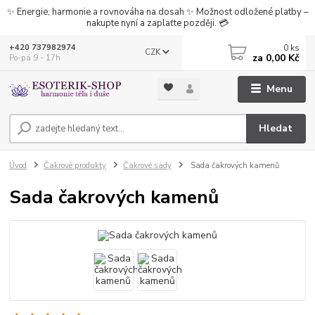
✨ Energie, harmonie a rovnováha na dosah ✨ Možnost odložené platby –
nakupte nyní a zaplaťte později. 💳
0
ks
+420 737982974
CZK
za
0,00 Kč
Po-pá 9 - 17h
Menu
Hledat
Úvod
Čakrové produkty
Čakrové sady
Sada čakrových kamenů
Sada čakrových kamenů