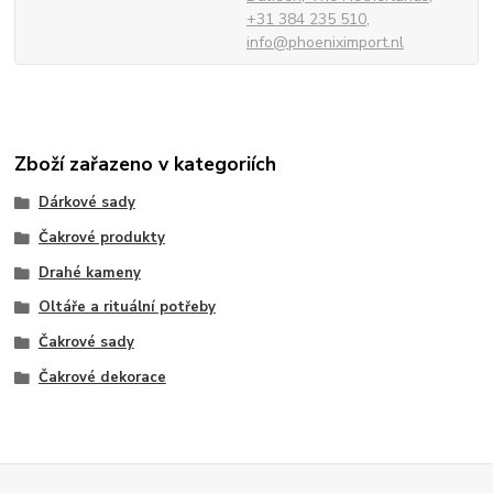
+31 384 235 510,
info@phoeniximport.nl
Zboží zařazeno v kategoriích
Dárkové sady
Čakrové produkty
Drahé kameny
Oltáře a rituální potřeby
Čakrové sady
Čakrové dekorace