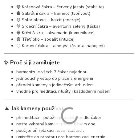
🔴 Kořenová čakra – červený jaspis (stabilita)
🟠 Sakrální čakra – karneol (tvořivost)
🟡 Solar plexus – kalcit (energie)
💚 Srdeční čakra – aventurin zelený (láska)
🔵 Krční čakra – akvamarín (komunikace)
🟣 Třetí oko – sodalit (intuice)
⚪ Korunní čakra – ametyst (čistota, napojení)
✨ Proč si ji zamilujete
harmonizuje všech 7 čaker najednou
jednoduchý vstup do práce s energiemi
přírodní kameny s jedinečným vzhledem
vhodné pro meditaci, rituály i každodenní nošení
🧘 Jak kameny používat
při meditaci – položte je na tělo podle čaker
noste vybraný kámen u sebe během dne
použijte při relaxaci nebo rituálech
umístěte do prostoru pro harmonizaci energie