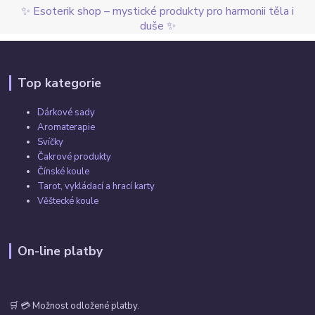
✨ Esoterik shop – mystické produkty pro harmonii těla i
duše ✨
Top kategorie
Dárkové sady
Aromaterapie
Svíčky
Čakrové produkty
Čínské koule
Tarot, vykládací a hrací karty
Věštecké koule
On-line platby
🛒 💳 Možnost odložené platby.