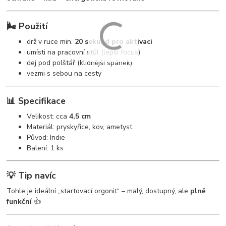
🌬️ Použití
drž v ruce min.
20 sekund pro aktivaci
umísti na pracovní stůl (lepší focus)
dej pod polštář (klidnější spánek)
vezmi s sebou na cesty
📊 Specifikace
Velikost: cca
4,5 cm
Materiál: pryskyřice, kov, ametyst
Původ: Indie
Balení: 1 ks
💡 Tip navíc
Tohle je ideální „startovací orgonit“ – malý, dostupný, ale
plně
funkční
👍