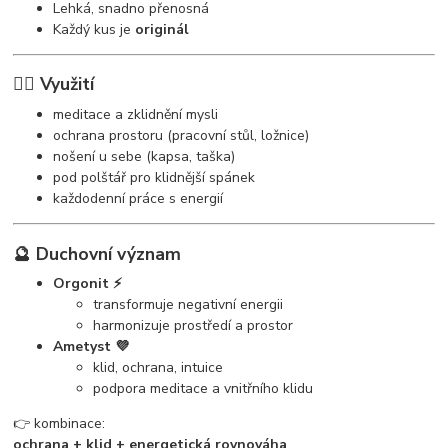
Lehká, snadno přenosná
Každý kus je
originál
🧘‍♀️ Využití
meditace a zklidnění mysli
ochrana prostoru (pracovní stůl, ložnice)
nošení u sebe (kapsa, taška)
pod polštář pro klidnější spánek
každodenní práce s energií
🔮 Duchovní význam
Orgonit ⚡
transformuje negativní energii
harmonizuje prostředí a prostor
Ametyst 💜
klid, ochrana, intuice
podpora meditace a vnitřního klidu
👉 kombinace:
ochrana + klid + energetická rovnováha