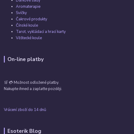
Dárkové sady
Aromaterapie
Svíčky
Čakrové produkty
Čínské koule
Tarot, vykládací a hrací karty
Věštecké koule
On-line platby
🛒 💳 Možnost odložené platby.
Nakupte ihned a zaplaťte později.
Vrácení zboží do 14 dnů
Esoterik Blog