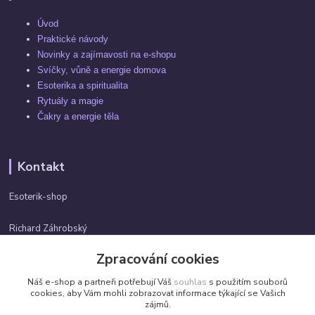
Úvod
Praktické návody
Novinky a zajímavosti na e-shopu
Svíčky, vůně a energie domova
Esoterika a spiritualita
Rytuály a magie
Čakry a energie těla
Kontakt
Esoterik-shop
Richard Záhrobský
+420 737982974
Zpracování cookies
Po-pá 9 - 17h
Náš e-shop a partneři potřebují Váš
souhlas
s použitím souborů
info@esoterik-shop.cz
cookies, aby Vám mohli zobrazovat informace týkající se Vašich
zájmů.