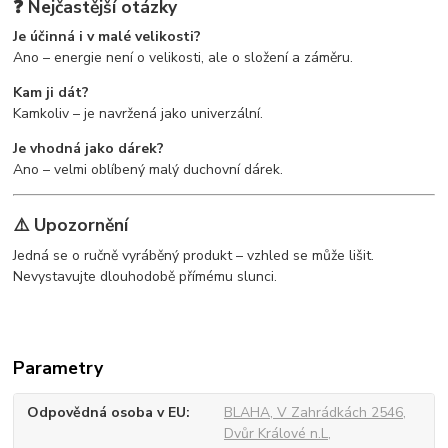
❓ Nejčastější otázky
Je účinná i v malé velikosti?
Ano – energie není o velikosti, ale o složení a záměru.
Kam ji dát?
Kamkoliv – je navržená jako univerzální.
Je vhodná jako dárek?
Ano – velmi oblíbený malý duchovní dárek.
⚠️ Upozornění
Jedná se o ručně vyráběný produkt – vzhled se může lišit.
Nevystavujte dlouhodobě přímému slunci.
Parametry
Odpovědná osoba v EU
BLAHA, V Zahrádkách 2546,
Dvůr Králové n.L,