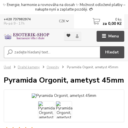
✨ Energie, harmonie a rovnováha na dosah ✨ Možnost odložené platby –
nakupte nyní a zaplaťte později. 💳
0
ks
+420 737982974
CZK
za
0,00 Kč
Po-pá 9 - 17h
Menu
Hledat
Úvod
Drahé kameny
Orgonity
Pyramida Orgonit, ametyst 45mm
Pyramida Orgonit, ametyst 45mm