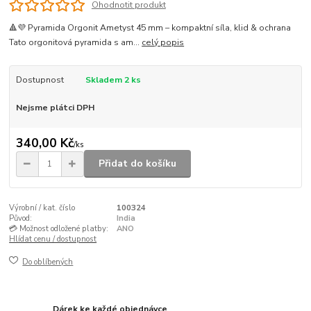
Ohodnotit produkt
🔺💜 Pyramida Orgonit Ametyst 45 mm – kompaktní síla, klid & ochrana
Tato orgonitová pyramida s am...
celý popis
Dostupnost
Skladem 2 ks
Nejsme plátci DPH
340,00 Kč
/
ks
Přidat do košíku
Výrobní / kat. číslo
100324
Původ:
India
💳 Možnost odložené platby:
ANO
Hlídat cenu / dostupnost
Do oblíbených
Dárek ke každé objednávce