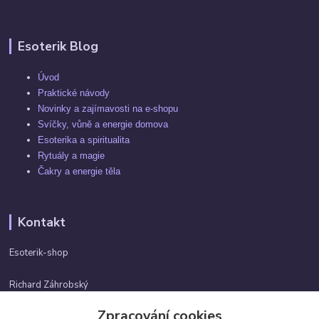
Esoterik Blog
Úvod
Praktické návody
Novinky a zajímavosti na e-shopu
Svíčky, vůně a energie domova
Esoterika a spiritualita
Rytuály a magie
Čakry a energie těla
Kontakt
Esoterik-shop
Richard Záhrobský
+420 737982974
Zpracování cookies
Po-pá 9 - 17h