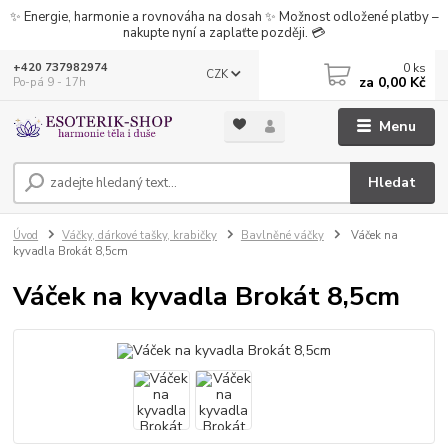
✨ Energie, harmonie a rovnováha na dosah ✨ Možnost odložené platby –
nakupte nyní a zaplaťte později. 💳
0
ks
+420 737982974
CZK
za
0,00 Kč
Po-pá 9 - 17h
Menu
Hledat
Úvod
Váčky, dárkové tašky, krabičky
Bavlněné váčky
Váček na
kyvadla Brokát 8,5cm
Váček na kyvadla Brokát 8,5cm