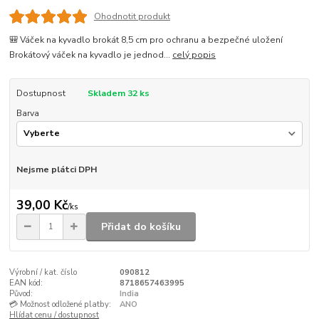
Ohodnotit produkt
🎒 Váček na kyvadlo brokát 8,5 cm pro ochranu a bezpečné uložení
Brokátový váček na kyvadlo je jednod...
celý popis
Dostupnost
Skladem 32 ks
Barva
Nejsme plátci DPH
39,00 Kč
/
ks
Přidat do košíku
Výrobní / kat. číslo
090812
EAN kód:
8718657463995
Původ:
India
💳 Možnost odložené platby:
ANO
Hlídat cenu / dostupnost