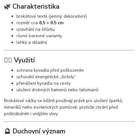
🌿 Charakteristika
brokátový textil (jemný, dekorativní)
rozměr cca
8,5 × 8,5 cm
uzavírání na šňůrku
různé barevné varianty
lehký a skladný
🧘‍♀️ Využití
ochrana kyvadla před poškozením
uchování energetické „čistoty“
přenášení kyvadla na cesty
uložení drobných kamenů nebo talismanů
Brokátové sáčky se běžně používají právě pro uložení šperků,
minerálů nebo esoterických pomůcek, protože chrání před
poškrábáním i vnějšími vlivy.
🔮 Duchovní význam