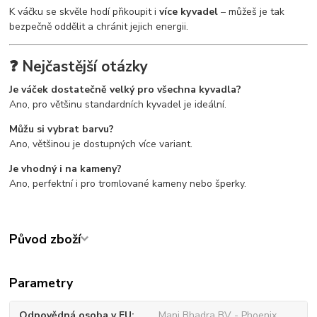
K váčku se skvěle hodí přikoupit i
více kyvadel
– můžeš je tak
bezpečně oddělit a chránit jejich energii.
❓ Nejčastější otázky
Je váček dostatečně velký pro všechna kyvadla?
Ano, pro většinu standardních kyvadel je ideální.
Můžu si vybrat barvu?
Ano, většinou je dostupných více variant.
Je vhodný i na kameny?
Ano, perfektní i pro tromlované kameny nebo šperky.
Původ zboží
Parametry
Odpovědná osoba v EU
Mani Bhadra BV - Phoenix