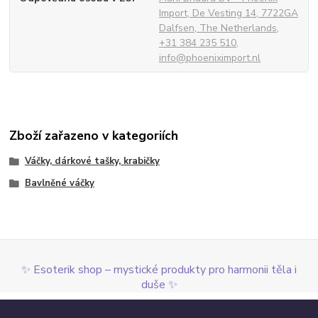
Import, De Vesting 14, 7722GA
Dalfsen, The Netherlands,
+31 384 235 510,
info@phoeniximport.nl
Zboží zařazeno v kategoriích
Váčky, dárkové tašky, krabičky
Bavlněné váčky
✨ Esoterik shop – mystické produkty pro harmonii těla i
duše ✨