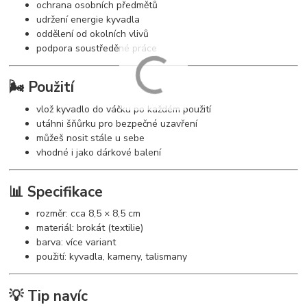
ochrana osobních předmětů
udržení energie kyvadla
oddělení od okolních vlivů
podpora soustředěné práce
🌬️ Použití
vlož kyvadlo do váčku po každém použití
utáhni šňůrku pro bezpečné uzavření
můžeš nosit stále u sebe
vhodné i jako dárkové balení
📊 Specifikace
rozměr: cca 8,5 × 8,5 cm
materiál: brokát (textilie)
barva: více variant
použití: kyvadla, kameny, talismany
💡 Tip navíc