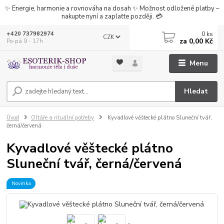
✨ Energie, harmonie a rovnováha na dosah ✨ Možnost odložené platby –
nakupte nyní a zaplaťte později. 💳
0
ks
+420 737982974
CZK
za
0,00 Kč
Po-pá 9 - 17h
Menu
Hledat
Úvod
Oltáře a rituální potřeby
Kyvadlové věštecké plátno Sluneční tvář,
černá/červená
Kyvadlové věštecké plátno
Sluneční tvář, černá/červená
Novinka