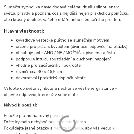
Sluneční symbolika navíc dodává celému rituálu silnou energii
světla, pravdy a poznání, což z něj dělá nejen praktickou pomůcku,
ale i krásný doplněk vašeho oltáře nebo meditačního prostoru.
Hlavní vlastnosti:
kyvadlové věštecké plátno se slunečním motivem
určeno pro práci s kyvadlem (divinace, odpovědi na otázky)
obsahuje pole ANO / NE / MOŽNÁ + písmena a čísla
podporuje intuici, soustředění a duchovní napojení
vhodné pro začátečníky i pokročilé
rozměr cca 30 × 46,5 cm
dekorativní i praktický doplněk oltáře
Vstupte do světa symbolů a nechte se vést energií slunce –
objevte odpovědi, které už v sobě máte.
Návod k použití:
Položte plátno na rovný povrch
Držte kyvadlo nehybně nad středem plátna
Pokládejte jasné otázky a nechte kyvadlo, aby vás vedlo k