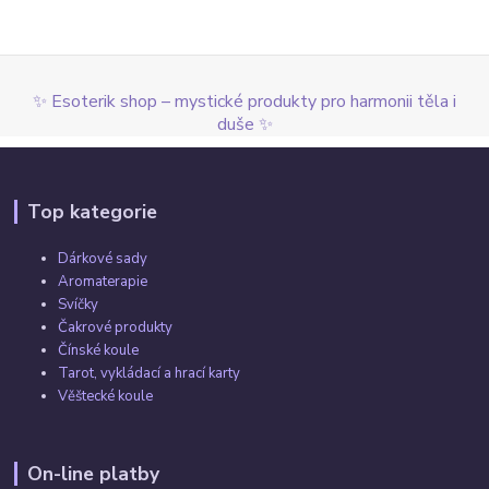
✨ Esoterik shop – mystické produkty pro harmonii těla i
duše ✨
Top kategorie
Dárkové sady
Aromaterapie
Svíčky
Čakrové produkty
Čínské koule
Tarot, vykládací a hrací karty
Věštecké koule
On-line platby