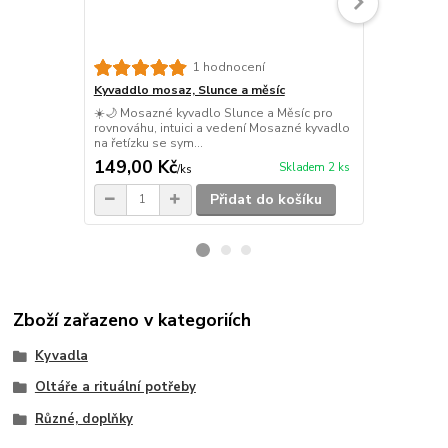
1 hodnocení
Kyvaddlo mosaz, Slunce a měsíc
Kyvadlo Ach
☀️🌙 Mosazné kyvadlo Slunce a Měsíc pro
🖤🕉️ Kyvadl
rovnováhu, intuici a vedení Mosazné kyvadlo
stabilitu a h
na řetízku se sym...
černého achá
149,00 Kč
249,00 K
Skladem 2 ks
/
ks
Přidat do košíku
Zboží zařazeno v kategoriích
Kyvadla
Oltáře a rituální potřeby
Různé, doplňky