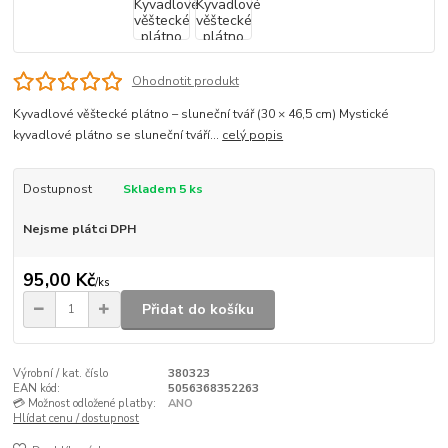
Ohodnotit produkt
Kyvadlové věštecké plátno – sluneční tvář (30 × 46,5 cm) Mystické
kyvadlové plátno se sluneční tváří...
celý popis
Dostupnost
Skladem 5 ks
Nejsme plátci DPH
95,00 Kč
/
ks
Přidat do košíku
Výrobní / kat. číslo
380323
EAN kód:
5056368352263
💳 Možnost odložené platby:
ANO
Hlídat cenu / dostupnost