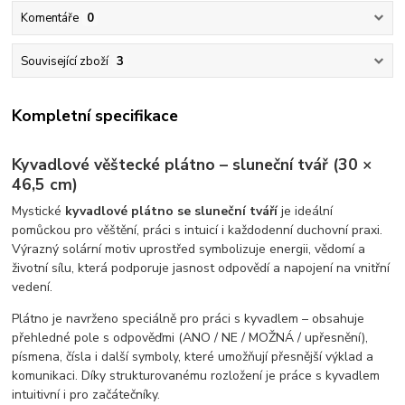
Komentáře
0
Související zboží
3
Kompletní specifikace
Kyvadlové věštecké plátno – sluneční tvář (30 ×
46,5 cm)
Mystické
kyvadlové plátno se sluneční tváří
je ideální
pomůckou pro věštění, práci s intuicí i každodenní duchovní praxi.
Výrazný solární motiv uprostřed symbolizuje energii, vědomí a
životní sílu, která podporuje jasnost odpovědí a napojení na vnitřní
vedení.
Plátno je navrženo speciálně pro práci s kyvadlem – obsahuje
přehledné pole s odpověďmi (ANO / NE / MOŽNÁ / upřesnění),
písmena, čísla i další symboly, které umožňují přesnější výklad a
komunikaci. Díky strukturovanému rozložení je práce s kyvadlem
intuitivní i pro začátečníky.