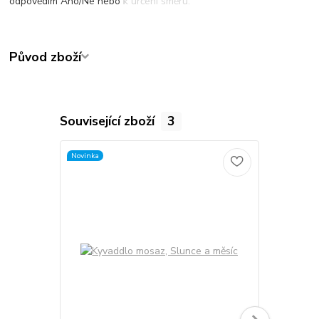
odpovědím Ano/Ne nebo k určení směru.
Původ zboží
Související zboží
3
Novinka